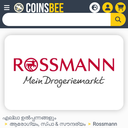
എല്ലാ ഉൽപ്പന്നങ്ങളും
ആരോഗ്യം, സ്പാ & സൗന്ദര്യം
Rossmann