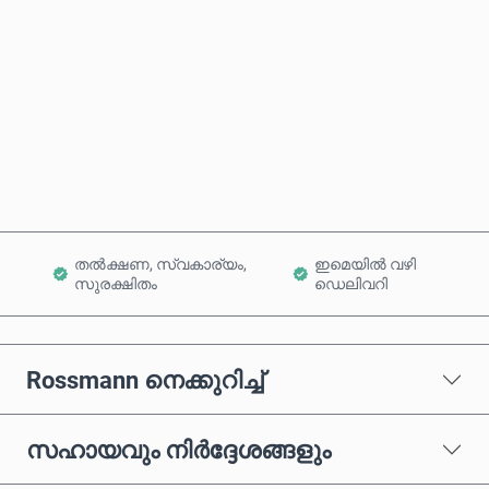
ഇപ്പോൾ വാങ്ങുക
കാർട്ടിലേക്ക് ചേർക്കുക
തൽക്ഷണ, സ്വകാര്യം,
ഇമെയിൽ വഴി
സുരക്ഷിതം
ഡെലിവറി
Rossmann നെക്കുറിച്ച്
സഹായവും നിർദ്ദേശങ്ങളും