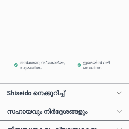
ഇപ്പോൾ വാങ്ങുക
കാർട്ടിലേക്ക് ചേർക്കുക
തൽക്ഷണ, സ്വകാര്യം,
ഇമെയിൽ വഴി
സുരക്ഷിതം
ഡെലിവറി
Shiseido നെക്കുറിച്ച്
സഹായവും നിർദ്ദേശങ്ങളും