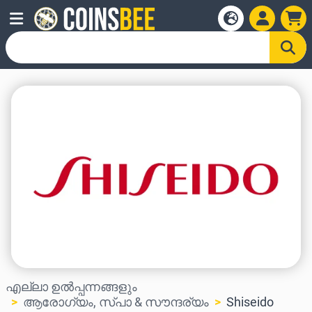
എല്ലാ ഉൽപ്പന്നങ്ങളും
ആരോഗ്യം, സ്പാ & സൗന്ദര്യം
Shiseido