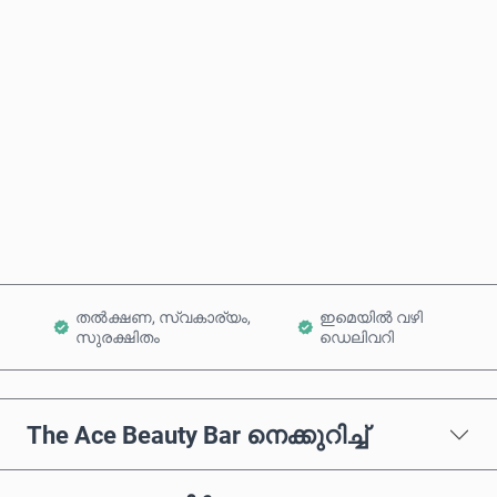
ഏകദേശ വില
ഇപ്പോൾ വാങ്ങുക
കാർട്ടിലേക്ക് ചേർക്കുക
തൽക്ഷണ, സ്വകാര്യം,
ഇമെയിൽ വഴി
സുരക്ഷിതം
ഡെലിവറി
The Ace Beauty Bar നെക്കുറിച്ച്