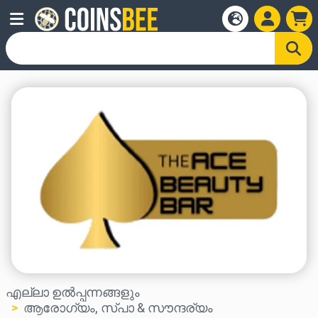
എല്ലാ ഉൽപ്പന്നങ്ങളും
ആരോഗ്യം, സ്പാ & സൗന്ദര്യം