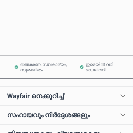
ഇപ്പോൾ വാങ്ങുക
കാർട്ടിലേക്ക് ചേർക്കുക
തൽക്ഷണ, സ്വകാര്യം,
ഇമെയിൽ വഴി
സുരക്ഷിതം
ഡെലിവറി
Wayfair നെക്കുറിച്ച്
സഹായവും നിർദ്ദേശങ്ങളും