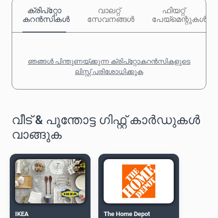
ക്രിപ്‌റ്റോ
വാലറ്റ്
ഫിയറ്റ്
കറൻസികൾ
സേവനങ്ങൾ
പേയ്‌മെന്റുകൾ
ഞങ്ങൾ പിന്തുണയ്ക്കുന്ന ക്രിപ്‌റ്റോകറൻസികളുടെ
ലിസ്റ്റ് പരിശോധിക്കുക
വീട് & പൂന്തോട്ട ഗിഫ്റ്റ് കാർഡുകൾ
വാങ്ങുക
IKEA
The Home Depot