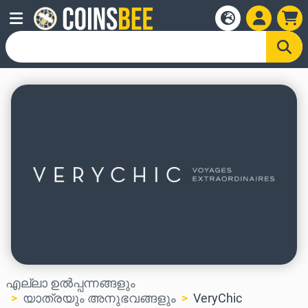
എല്ലാ ഉൽപ്പന്നങ്ങളും
യാത്രയും അനുഭവങ്ങളും
VeryChic