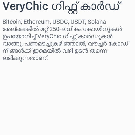
VeryChic ഗിഫ്റ്റ് കാർഡ്
Bitcoin, Ethereum, USDC, USDT, Solana
അല്ലെങ്കിൽ മറ്റ് 250-ലധികം കോയിനുകൾ
ഉപയോഗിച്ച് VeryChic ഗിഫ്റ്റ് കാർഡുകൾ
വാങ്ങൂ. പണമടച്ചുകഴിഞ്ഞാൽ, വൗച്ചർ കോഡ്
നിങ്ങൾക്ക് ഇമെയിൽ വഴി ഉടൻ തന്നെ
ലഭിക്കുന്നതാണ്.
പ്രദേശം തിരഞ്ഞെടുക്കുക
ഒരു തുക തിരഞ്ഞെടുക്കുക
ഏകദേശ വില