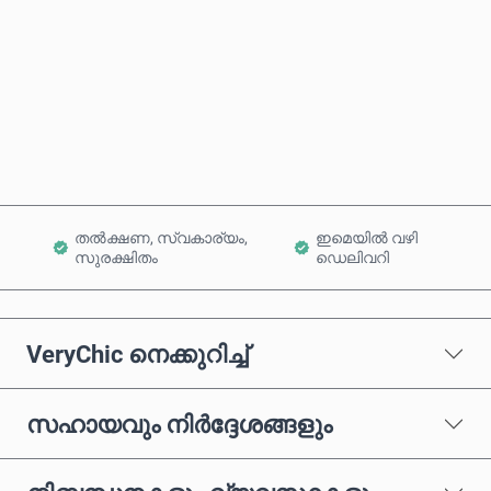
ഇപ്പോൾ വാങ്ങുക
കാർട്ടിലേക്ക് ചേർക്കുക
തൽക്ഷണ, സ്വകാര്യം,
ഇമെയിൽ വഴി
സുരക്ഷിതം
ഡെലിവറി
VeryChic നെക്കുറിച്ച്
സഹായവും നിർദ്ദേശങ്ങളും