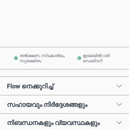
ഇപ്പോൾ വാങ്ങുക
കാർട്ടിലേക്ക് ചേർക്കുക
തൽക്ഷണ, സ്വകാര്യം,
ഇമെയിൽ വഴി
സുരക്ഷിതം
ഡെലിവറി
Flow നെക്കുറിച്ച്
സഹായവും നിർദ്ദേശങ്ങളും
നിബന്ധനകളും വ്യവസ്ഥകളും