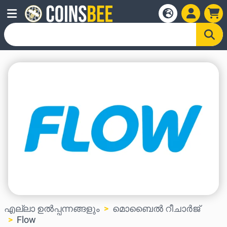
എല്ലാ ഉൽപ്പന്നങ്ങളും
മൊബൈൽ റീചാർജ്
Flow