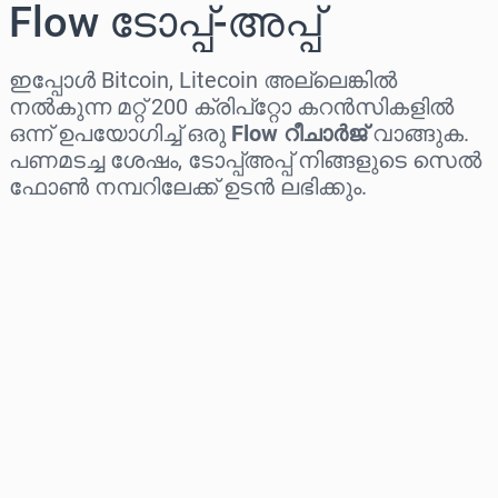
Flow ടോപ്പ്-അപ്പ്
ഇപ്പോൾ Bitcoin, Litecoin അല്ലെങ്കിൽ
നൽകുന്ന മറ്റ് 200 ക്രിപ്‌റ്റോ കറൻസികളിൽ
ഒന്ന് ഉപയോഗിച്ച് ഒരു
Flow റീചാർജ്
വാങ്ങുക.
പണമടച്ച ശേഷം, ടോപ്പ്അപ്പ് നിങ്ങളുടെ സെൽ
ഫോൺ നമ്പറിലേക്ക് ഉടൻ ലഭിക്കും.
പ്രദേശം തിരഞ്ഞെടുക്കുക
ഒരു തുക തിരഞ്ഞെടുക്കുക
ഏകദേശ വില