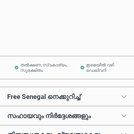
ഇപ്പോൾ വാങ്ങുക
കാർട്ടിലേക്ക് ചേർക്കുക
തൽക്ഷണ, സ്വകാര്യം,
ഇമെയിൽ വഴി
സുരക്ഷിതം
ഡെലിവറി
Free Senegal നെക്കുറിച്ച്
സഹായവും നിർദ്ദേശങ്ങളും