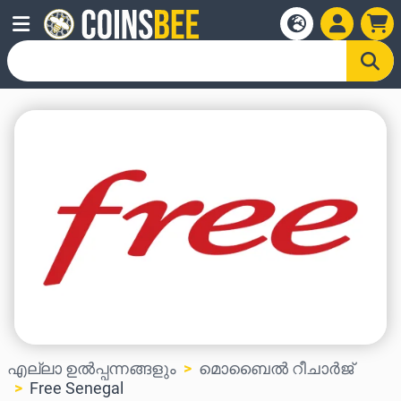
എല്ലാ ഉൽപ്പന്നങ്ങളും
മൊബൈൽ റീചാർജ്
Free Senegal