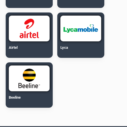
Airtel
Lyca
Beeline