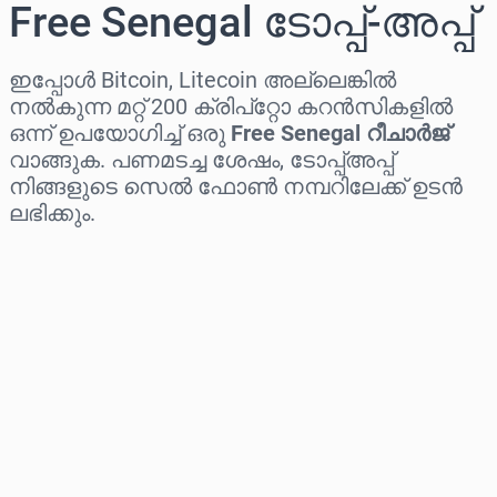
Free Senegal ടോപ്പ്-അപ്പ്
ഇപ്പോൾ Bitcoin, Litecoin അല്ലെങ്കിൽ
നൽകുന്ന മറ്റ് 200 ക്രിപ്‌റ്റോ കറൻസികളിൽ
ഒന്ന് ഉപയോഗിച്ച് ഒരു
Free Senegal റീചാർജ്
വാങ്ങുക. പണമടച്ച ശേഷം, ടോപ്പ്അപ്പ്
നിങ്ങളുടെ സെൽ ഫോൺ നമ്പറിലേക്ക് ഉടൻ
ലഭിക്കും.
പ്രദേശം തിരഞ്ഞെടുക്കുക
ഒരു തുക തിരഞ്ഞെടുക്കുക
ഏകദേശ വില