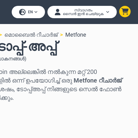
സ്വാഗതം
EN
സൈൻ ഇൻ ചെയ്യുക
മൊബൈൽ റീചാർജ്
Metfone
പ്പ്-അപ്പ്
കനങ്ങൾ
)
coin അല്ലെങ്കിൽ നൽകുന്ന മറ്റ് 200
ിൽ ഒന്ന് ഉപയോഗിച്ച് ഒരു
Metfone റീചാർജ്
ശേഷം, ടോപ്പ്അപ്പ് നിങ്ങളുടെ സെൽ ഫോൺ
്കും.
കുക
കുക