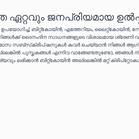
െ ഏറ്റവും ജനപ്രിയമായ ഉൽപ്
ൾ ഉപയോഗിച്ച്, ബിറ്റ്കോയിൻ, എത്തേറിയം, ലൈറ്റ്കോയിൻ, 
 നിങ്ങൾക്ക് ദൈനംദിന സാധനങ്ങളുടെ വിശാലമായ ശ്രേണി വ
തിമാസ സബ്‌സ്‌ക്രിപ്‌ഷനുകൾ കവർ ചെയ്യാൻ നിങ്ങൾ ആഗ്
ലെങ്കിൽ പുസ്തകങ്ങൾ എന്നിവ വാങ്ങേണ്ടതുണ്ടോ, ഞങ്ങൾ ന
വും ലഭിക്കാൻ ബിറ്റ്കോയിൻ അല്ലെങ്കിൽ മറ്റ് ക്രിപ്‌റ്റോ