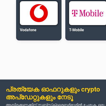
Vodafone
T-Mobile
പ്രത്യേക ഓഫറുകളും crypto
അപ്‌ഡേറ്റുകളും നേടൂ
ആയിരക്കണക്കിന് സബ്‌സ്‌ക്രൈബർമാരിൽ ചേരുക, ഒര