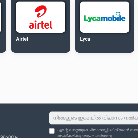
Airtel
Lyca
എന്റെ ഡാറ്റയുടെ പ്രോസസ്സിംഗിന് ഞാൻ സമ്മതി
ു ഓഫറും
അംഗീകരിക്കുകയും ചെയ്യുന്നു.