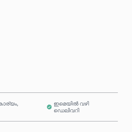
ഇപ്പോൾ വാങ്ങുക
കാർട്ടിലേക്ക് ചേർക്കുക
ാര്യം,
ഇമെയിൽ വഴി
ഡെലിവറി