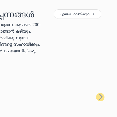
പന്നങ്ങൾ
എല്ലാം കാണിക്കുക
സോളാന, കൂടാതെ 200-
ാങ്ങാൻ കഴിയും.
രഹിക്കുന്നുവോ
ിങ്ങളെ സഹായിക്കും.
കൾ ഉപയോഗിച്ച് ഒരു
അടുത്തത്