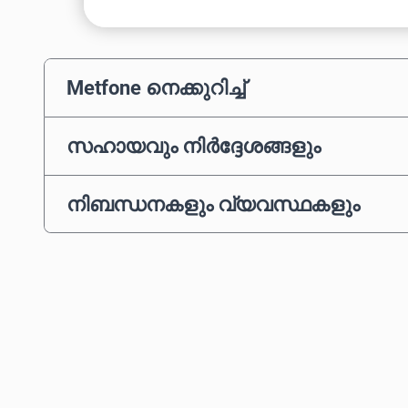
Metfone നെക്കുറിച്ച്
സഹായവും നിർദ്ദേശങ്ങളും
നിബന്ധനകളും വ്യവസ്ഥകളും