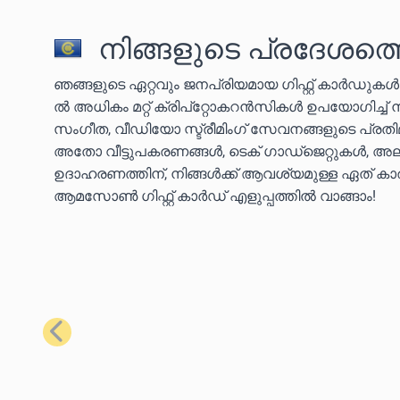
നിങ്ങളുടെ പ്രദേശത്ത
ഞങ്ങളുടെ ഏറ്റവും ജനപ്രിയമായ ഗിഫ്റ്റ് കാർഡുക
ൽ അധികം മറ്റ് ക്രിപ്‌റ്റോകറൻസികൾ ഉപയോഗിച്ച്
സംഗീത, വീഡിയോ സ്ട്രീമിംഗ് സേവനങ്ങളുടെ പ്ര
അതോ വീട്ടുപകരണങ്ങൾ, ടെക് ഗാഡ്‌ജെറ്റുകൾ, അല്
ഉദാഹരണത്തിന്, നിങ്ങൾക്ക് ആവശ്യമുള്ള ഏത് കാര്യ
ആമസോൺ ഗിഫ്റ്റ് കാർഡ് എളുപ്പത്തിൽ വാങ്ങാം!
മുമ്പത്തെ