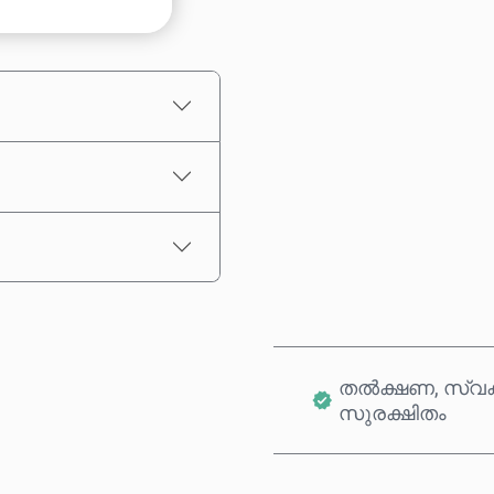
ഏകദേശ വില
തൽക്ഷണ, സ്വക
സുരക്ഷിതം