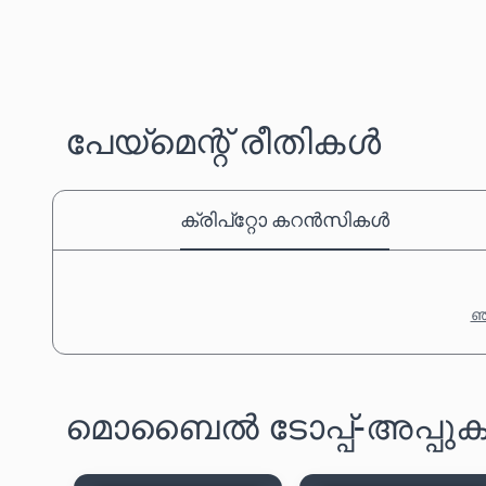
പേയ്‌മെന്റ് രീതികൾ
ക്രിപ്‌റ്റോ കറൻസികൾ
ഞങ
മൊബൈൽ ടോപ്പ്-അപ്പുക