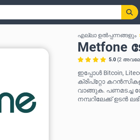
എല്ലാ ഉൽപ്പന്നങ്ങളും
Metfone ടോ
5.0
(
2
അവലോ
ഇപ്പോൾ Bitcoin, Lite
ക്രിപ്‌റ്റോ കറൻസികള
വാങ്ങുക. പണമടച്ച 
നമ്പറിലേക്ക് ഉടൻ ലഭിക
പ്രദേശം തിരഞ്ഞെടുക്
ഒരു തുക തിരഞ്ഞെടുക്