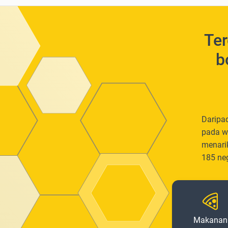
Ter
b
Daripa
pada w
menari
185 ne
Makanan