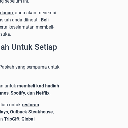
g sebelum ini.
alanan
, anda akan menemui
skah anda diingati.
Beli
erta keselamatan membeli-
suka.
ah Untuk Setiap
h Paskah yang sempurna untuk
an untuk
membeli kad hadiah
unes
,
Spotify
, dan
Netflix
.
diah untuk
restoran
days
,
Outback Steakhouse
,
an
TripGift
,
Global