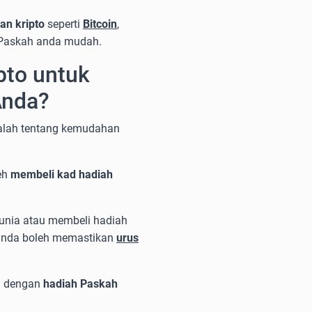
an kripto
seperti
Bitcoin
,
 Paskah anda mudah.
to untuk
Anda?
dalah tentang kemudahan
eh
membeli kad hadiah
unia atau membeli hadiah
a anda boleh memastikan
urus
si dengan
hadiah Paskah