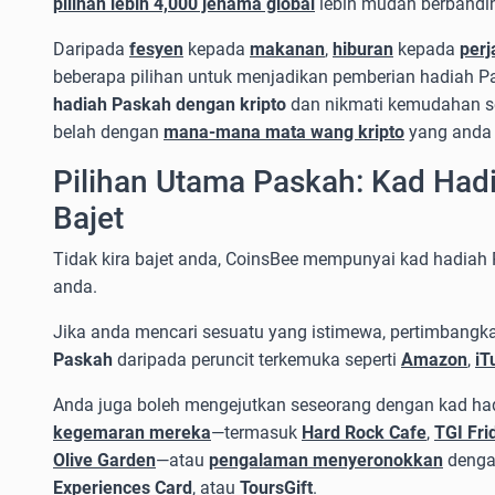
pilihan lebih 4,000 jenama global
lebih mudah berbandin
Daripada
fesyen
kepada
makanan
,
hiburan
kepada
perj
beberapa pilihan untuk menjadikan pemberian hadiah Pa
hadiah Paskah dengan kripto
dan nikmati kemudahan s
belah dengan
mana-mana mata wang kripto
yang anda 
Pilihan Utama Paskah: Kad Hadi
Bajet
Tidak kira bajet anda, CoinsBee mempunyai kad hadia
anda.
Jika anda mencari sesuatu yang istimewa, pertimbangk
Paskah
daripada peruncit terkemuka seperti
Amazon
,
iT
Anda juga boleh mengejutkan seseorang dengan kad ha
kegemaran mereka
—termasuk
Hard Rock Cafe
,
TGI Fri
Olive Garden
—atau
pengalaman menyeronokkan
deng
Experiences Card
, atau
ToursGift
.