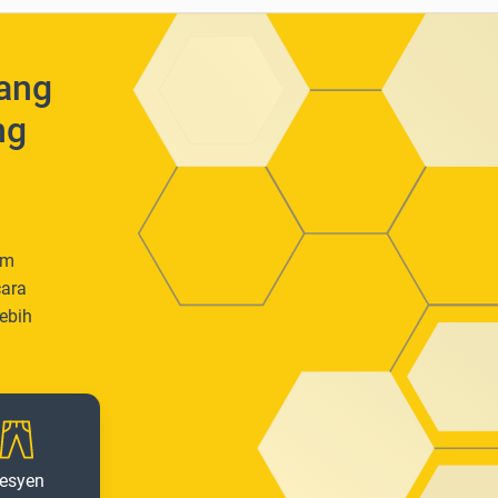
yang
ng
em
cara
ebih
esyen