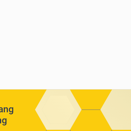
yang
ng