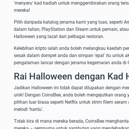
'menyeru' kad hadiah untuk menggembirakan orang ter
mereka!
Pilih daripada katalog jenama kami yang luas, seperti
dalam talian, PlayStation dan Steam untuk pemain, atau
Halloween yang lazat dari pelbagai restoran.
Kelebihan kripto ialah anda boleh melangkau kaedah pe
sesak dalam dompet anda dan simpan 'epal' itu untuk akt
pengalaman lancar dengan jenama kegemaran anda di 
Rai Halloween dengan Kad 
Jadikan Halloween ini tidak dapat dilupakan dengan m
unik! Dengan CoinsBee, anda boleh mengejutkan orang
pilihan luar biasa seperti Netflix untuk strim filem sera
melodi 'hantu'.
Tidak kira di mana mereka berada, CoinsBee menghantar 
mereka – sempurna untuk sambutan yang mendebarkan d