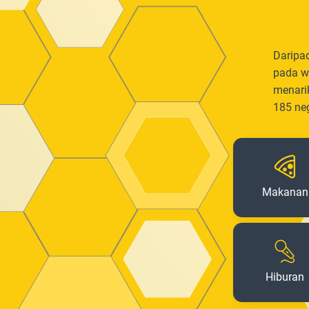
Daripa
pada w
menari
185 ne
Makanan
Hiburan