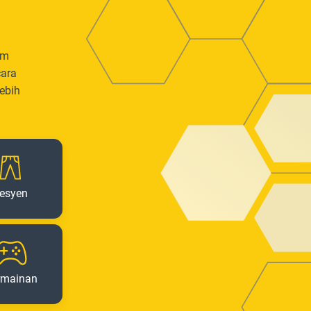
em
cara
ebih
esyen
rmainan