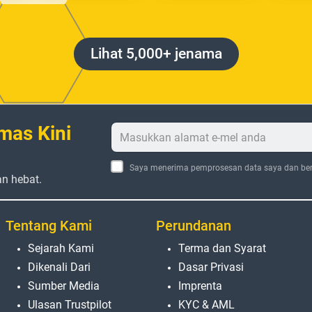
Lihat 5,000+ jenama
mas Kini
Saya menerima pemprosesan data saya dan ber
an hebat.
Tentang Kami
Perundanan
Sejarah Kami
Terma dan Syarat
Dikenali Dari
Dasar Privasi
Sumber Media
Imprenta
Ulasan Trustpilot
KYC & AML