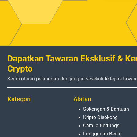
Dapatkan Tawaran Eksklusif & Ke
Crypto
Sertai ribuan pelanggan dan jangan sesekali terlepas tawar
Kategori
Alatan
Sokongan & Bantuan
Kripto Disokong
Cara Ia Berfungsi
Langganan Berita