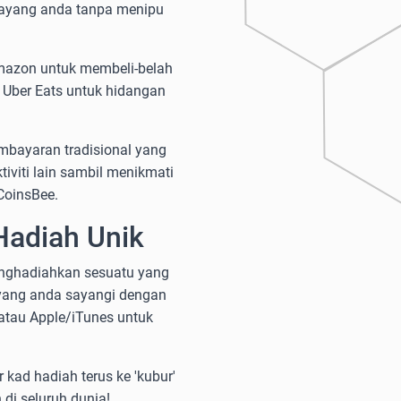
sayang anda tanpa menipu
 Amazon untuk membeli-belah
 Uber Eats untuk hidangan
mbayaran tradisional yang
iviti lain sambil menikmati
CoinsBee.
Hadiah Unik
enghadiahkan sesuatu yang
 yang anda sayangi dengan
m atau Apple/iTunes untuk
kad hadiah terus ke 'kubur'
i seluruh dunia!