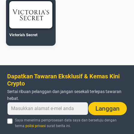
Victoria's Secret
Dapatkan Tawaran Eksklusif & Kemas Kini
Crypto
Sertai ribuan pelanggan dan jangan sesekali terlepas tawaran
hebat.
Langgan
Saya menerima pemprosesan data saya dan bersetuju dengan
terma
polisi privasi
surat berita ini.