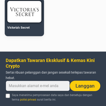
Victoria's Secret
Dapatkan Tawaran Eksklusif & Kemas Kini
Crypto
Sertai ribuan pelanggan dan jangan sesekali terlepas tawaran
hebat.
Langgan
Saya menerima pemprosesan data saya dan bersetuju dengan
terma
polisi privasi
surat berita ini.