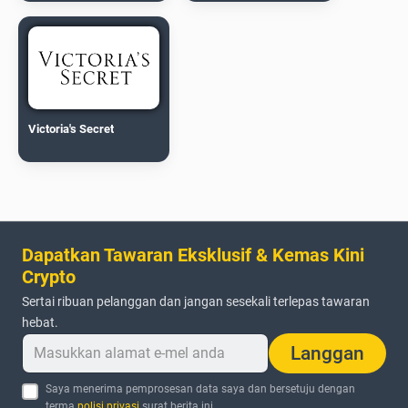
Victoria's Secret
Dapatkan Tawaran Eksklusif & Kemas Kini
Crypto
Sertai ribuan pelanggan dan jangan sesekali terlepas tawaran
hebat.
Langgan
Saya menerima pemprosesan data saya dan bersetuju dengan
terma
polisi privasi
surat berita ini.