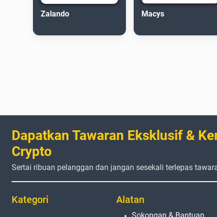
Zalando
Macys
Dapatkan Tawaran Eksklusif & Ke
Crypto
Sertai ribuan pelanggan dan jangan sesekali terlepas tawar
Kategori
Alatan
Sokongan & Bantuan