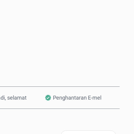
Beli Sekarang
Tambah ke Troli
adi, selamat
Penghantaran E-mel