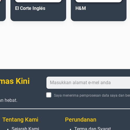
El Corte Inglés
H&M
mas Kini
Saya menerima pemprosesan data saya dan ber
an hebat.
Tentang Kami
Perundanan
Sejarah Kami
Terma dan Syarat