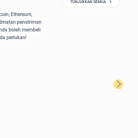
TUNJUKKAN SEMUA
oin, Ethereum,
idmatan penstriman
anda boleh membeli
da perlukan!
Seterusnya