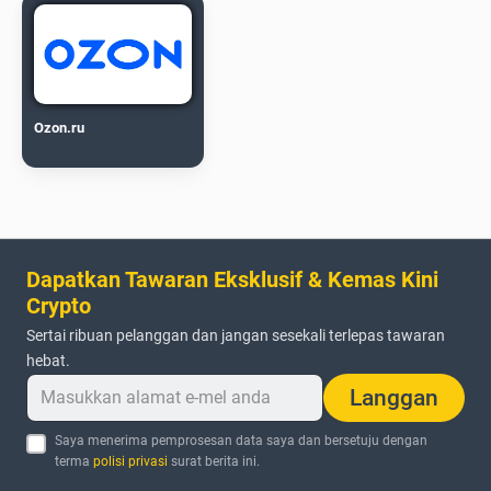
Ozon.ru
Dapatkan Tawaran Eksklusif & Kemas Kini
Crypto
Sertai ribuan pelanggan dan jangan sesekali terlepas tawaran
hebat.
Langgan
Saya menerima pemprosesan data saya dan bersetuju dengan
terma
polisi privasi
surat berita ini.