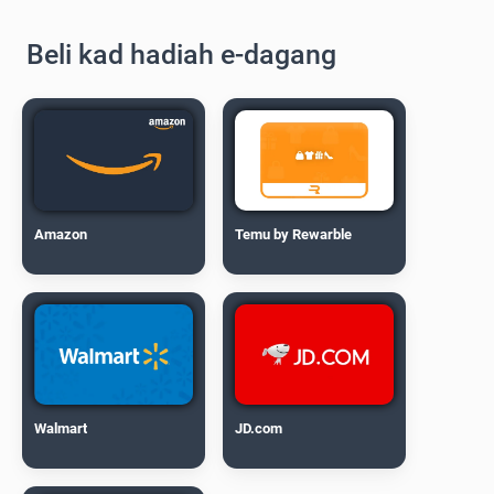
Beli kad hadiah e-dagang
Amazon
Temu by Rewarble
Walmart
JD.com