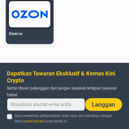
Ozon.ru
Dapatkan Tawaran Eksklusif & Kemas Kini
Crypto
Sertai ribuan pelanggan dan jangan sesekali terlepas tawaran
hebat.
Langgan
Saya menerima pemprosesan data saya dan bersetuju dengan
terma
polisi privasi
surat berita ini.