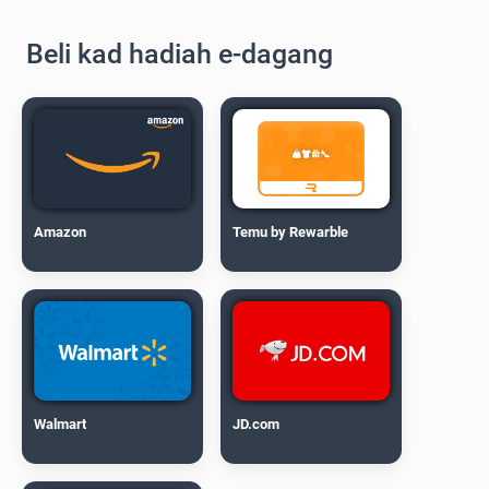
Beli kad hadiah e-dagang
Amazon
Temu by Rewarble
Walmart
JD.com