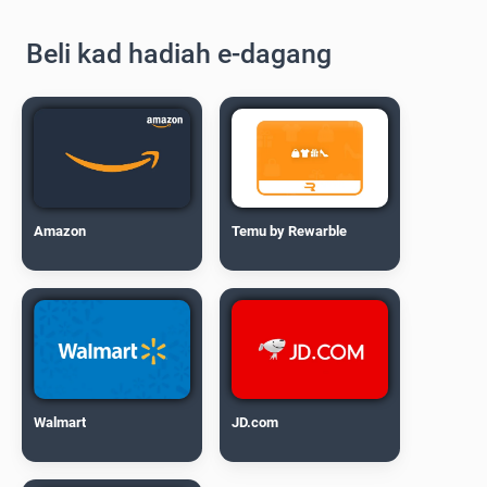
Beli kad hadiah e-dagang
Amazon
Temu by Rewarble
Walmart
JD.com