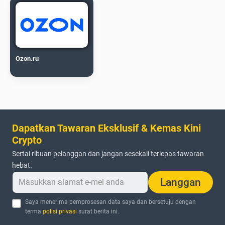
Ozon.ru
Dapatkan Tawaran Eksklusif & Kemas Kini
Crypto
Sertai ribuan pelanggan dan jangan sesekali terlepas tawaran
hebat.
Langgan
Saya menerima pemprosesan data saya dan bersetuju dengan
terma
polisi privasi
surat berita ini.