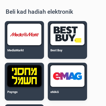
Beli kad hadiah elektronik
MediaMarkt
Best Buy
Payngo
eMAG