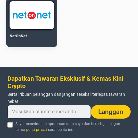
NetOnNet
Dapatkan Tawaran Eksklusif & Kemas Kini
Crypto
Sertai ribuan pelanggan dan jangan sesekali terlepas tawaran
hebat.
Langgan
Saya menerima pemprosesan data saya dan bersetuju dengan
terma
polisi privasi
surat berita ini.