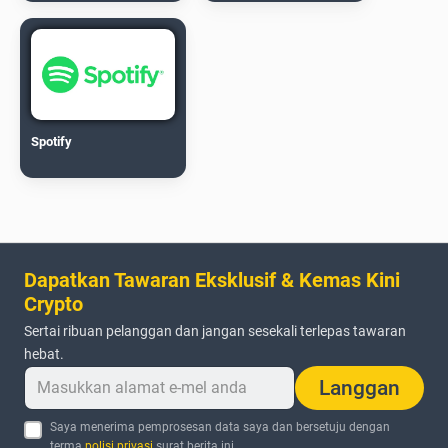
Spotify
Dapatkan Tawaran Eksklusif & Kemas Kini
Crypto
Sertai ribuan pelanggan dan jangan sesekali terlepas tawaran
hebat.
Langgan
Saya menerima pemprosesan data saya dan bersetuju dengan
terma
polisi privasi
surat berita ini.