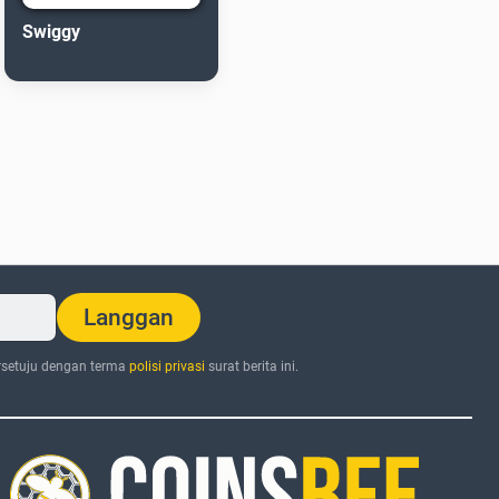
Swiggy
Langgan
setuju dengan terma
polisi privasi
surat berita ini.