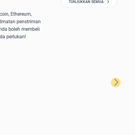
TUNJUKKAN SEMUA
oin, Ethereum,
idmatan penstriman
anda boleh membeli
da perlukan!
Seterusnya