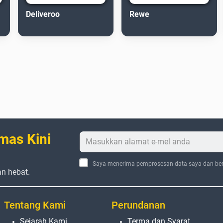
Deliveroo
Rewe
mas Kini
Saya menerima pemprosesan data saya dan ber
an hebat.
Tentang Kami
Perundanan
Sejarah Kami
Terma dan Syarat