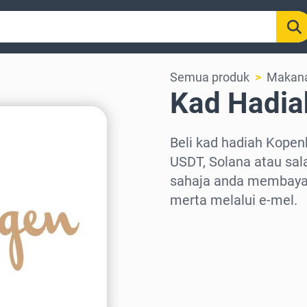
Semua produk
Makana
Kad Hadi
Beli kad hadiah Kopen
USDT, Solana atau sala
sahaja anda membayar
merta melalui e-mel.
Pilih rantau
Pilih jumlah