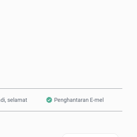
Beli Sekarang
Tambah ke Troli
adi, selamat
Penghantaran E-mel