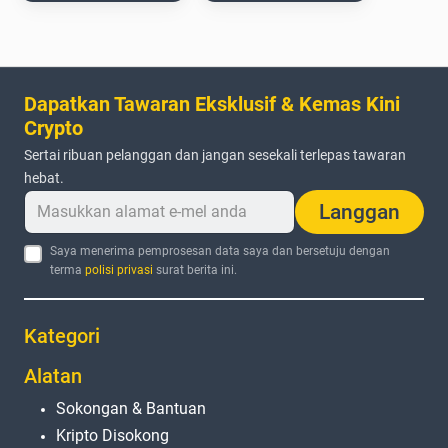
Dapatkan Tawaran Eksklusif & Kemas Kini
Crypto
Sertai ribuan pelanggan dan jangan sesekali terlepas tawaran
hebat.
Langgan
Saya menerima pemprosesan data saya dan bersetuju dengan
terma
polisi privasi
surat berita ini.
Kategori
Alatan
Sokongan & Bantuan
Kripto Disokong