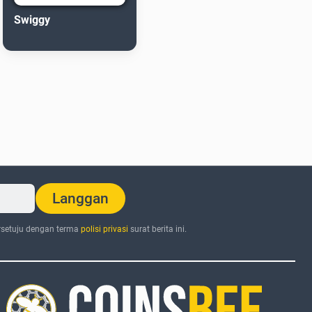
Swiggy
Langgan
setuju dengan terma
polisi privasi
surat berita ini.