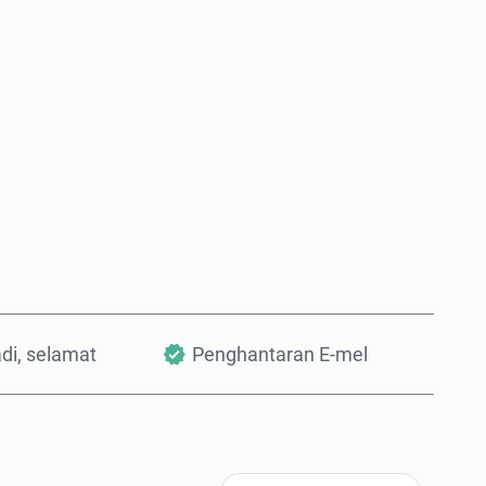
Beli Sekarang
Tambah ke Troli
adi, selamat
Penghantaran E-mel