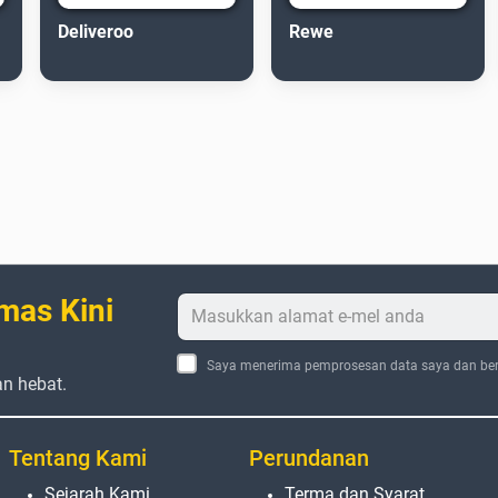
Deliveroo
Rewe
mas Kini
Saya menerima pemprosesan data saya dan ber
an hebat.
Tentang Kami
Perundanan
Sejarah Kami
Terma dan Syarat