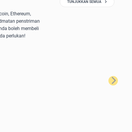
TUNJUKKAN SEMUA
oin, Ethereum,
idmatan penstriman
anda boleh membeli
da perlukan!
Seterusnya