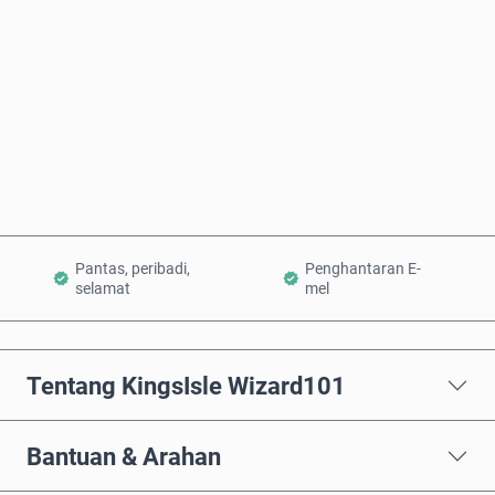
Beli Sekarang
Tambah ke Troli
Pantas, peribadi,
Penghantaran E-
selamat
mel
Tentang KingsIsle Wizard101
Bantuan & Arahan