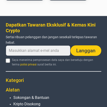
Dapatkan Tawaran Eksklusif & Kemas Kini
Crypto
Sertai ribuan pelanggan dan jangan sesekali terlepas tawaran
hebat.
Langgan
Saya menerima pemprosesan data saya dan bersetuju dengan
terma
polisi privasi
surat berita ini.
Kategori
Alatan
Sokongan & Bantuan
Kripto Disokong