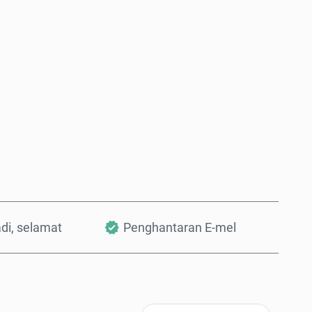
Beli Sekarang
Tambah ke Troli
adi, selamat
Penghantaran E-mel