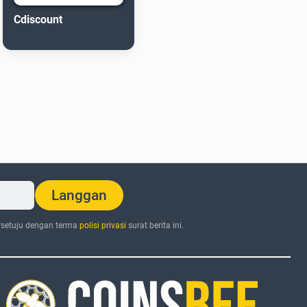
Cdiscount
Langgan
setuju dengan terma
polisi privasi
surat berita ini.