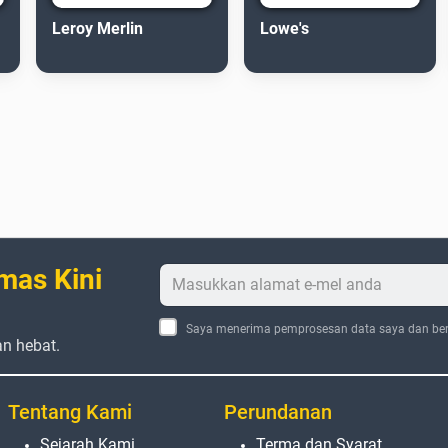
Leroy Merlin
Lowe's
mas Kini
Saya menerima pemprosesan data saya dan ber
an hebat.
Tentang Kami
Perundanan
Sejarah Kami
Terma dan Syarat