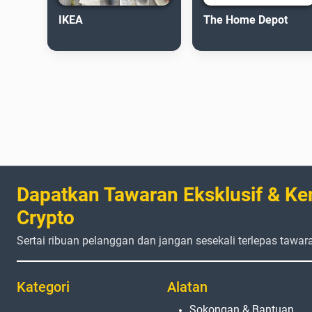
IKEA
The Home Depot
Dapatkan Tawaran Eksklusif & Ke
Crypto
Sertai ribuan pelanggan dan jangan sesekali terlepas tawar
Kategori
Alatan
Sokongan & Bantuan