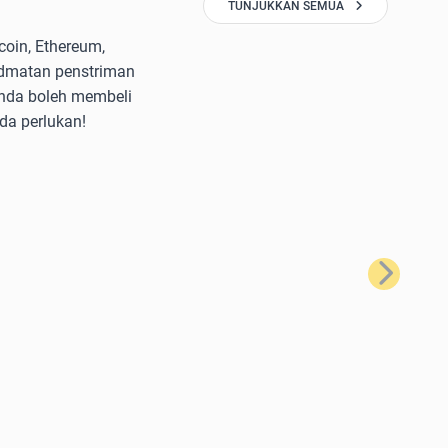
TUNJUKKAN SEMUA
oin, Ethereum,
idmatan penstriman
anda boleh membeli
da perlukan!
Seterusnya