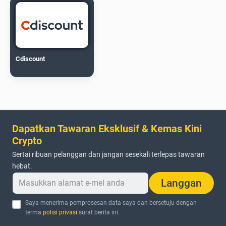
Cdiscount
Dapatkan Tawaran Eksklusif & Kemas Kini
Crypto
Sertai ribuan pelanggan dan jangan sesekali terlepas tawaran
hebat.
Langgan
Saya menerima pemprosesan data saya dan bersetuju dengan
terma
polisi privasi
surat berita ini.