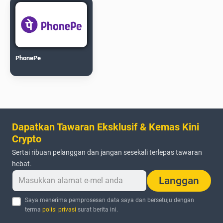
PhonePe
Dapatkan Tawaran Eksklusif & Kemas Kini
Crypto
Sertai ribuan pelanggan dan jangan sesekali terlepas tawaran
hebat.
Langgan
Saya menerima pemprosesan data saya dan bersetuju dengan
terma
polisi privasi
surat berita ini.