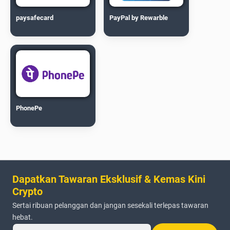
paysafecard
PayPal by Rewarble
PhonePe
Dapatkan Tawaran Eksklusif & Kemas Kini
Crypto
Sertai ribuan pelanggan dan jangan sesekali terlepas tawaran
hebat.