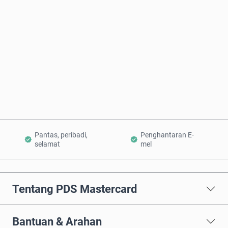
Anggaran harga
Beli Sekarang
Tambah ke Troli
Pantas, peribadi,
Penghantaran E-
selamat
mel
Tentang PDS Mastercard
Bantuan & Arahan