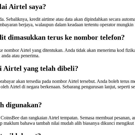
ai Airtel saya?
anda. Sebaliknya, kredit airtime atau data akan dipindahkan secara au
embayaran berjaya, walaupun dalam keadaan tertentu operator mungki
it dimasukkan terus ke nombor telefon?
ke nombor Airtel yang ditentukan. Anda tidak akan menerima kod fizika
 anda atau penerima.
irtel yang telah dibeli?
i prabayar akan tersedia pada nombor Airtel tersebut. Anda boleh te
leh Airtel di negara berkenaan. Sebarang pengurusan lanjut, seperti s
leh digunakan?
 CoinsBee dan rangkaian Airtel tempatan. Semasa membuat pesanan, and
ap maklum bahawa tambah nilai mudah alih biasanya dikunci mengikut n