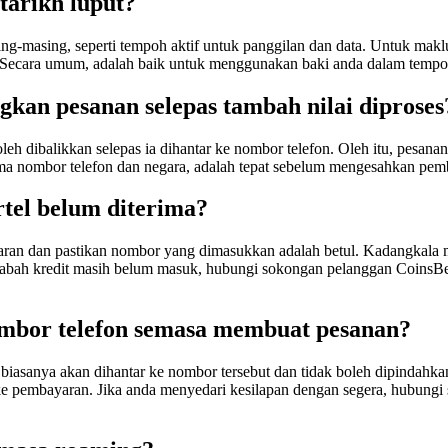
tarikh luput?
ing-masing, seperti tempoh aktif untuk panggilan dan data. Untuk maklu
. Secara umum, adalah baik untuk menggunakan baki anda dalam tempoh
an pesanan selepas tambah nilai diproses
eh dibalikkan selepas ia dihantar ke nombor telefon. Oleh itu, pesanan
tama nombor telefon dan negara, adalah tepat sebelum mengesahkan pem
rtel belum diterima?
n dan pastikan nombor yang dimasukkan adalah betul. Kadangkala mun
asabah kredit masih belum masuk, hubungi sokongan pelanggan CoinsB
ombor telefon semasa membuat pesanan?
 biasanya akan dihantar ke nombor tersebut dan tidak boleh dipindahka
n ke pembayaran. Jika anda menyedari kesilapan dengan segera, hubun