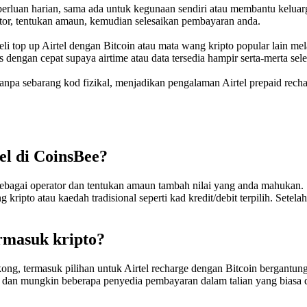
rluan harian, sama ada untuk kegunaan sendiri atau membantu keluarg
tor, tentukan amaun, kemudian selesaikan pembayaran anda.
 beli top up Airtel dengan Bitcoin atau mata wang kripto popular lain
s dengan cepat supaya airtime atau data tersedia hampir serta-merta se
 tanpa sebarang kod fizikal, menjadikan pengalaman Airtel prepaid rech
el di CoinsBee?
l sebagai operator dan tentukan amaun tambah nilai yang anda mahukan.
pto atau kaedah tradisional seperti kad kredit/debit terpilih. Setela
rmasuk kripto?
g, termasuk pilihan untuk Airtel recharge dengan Bitcoin bergantung 
ank dan mungkin beberapa penyedia pembayaran dalam talian yang bias