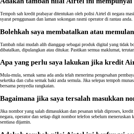
Adakah tambah nilai Airtel ini mempunyai 
Tempoh sah kredit prabayar ditentukan oleh polisi Airtel di negara mas
syarat penggunaan dan laman sokongan rasmi operator di rantau anda
Bolehkah saya membatalkan atau memulangk
Tambah nilai mudah alih dianggap sebagai produk digital yang tidak bol
dibatalkan, dipulangkan atau ditukar. Pastikan semua maklumat, teru
Apa yang perlu saya lakukan jika kredit Ai
Mula-mula, semak sama ada anda telah menerima pengesahan pembayara
seketika dan cuba semak baki anda semula. Jika selepas tempoh mun
bersama penyedia rangkaian.
Bagaimana jika saya tersalah masukkan n
Jika nombor yang salah dimasukkan dan pesanan telah diproses, kredit
negara, operator dan setiap digit nombor telefon sebelum meneruska
sentiasa dijamin.