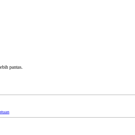
bih pantas.
ntuan