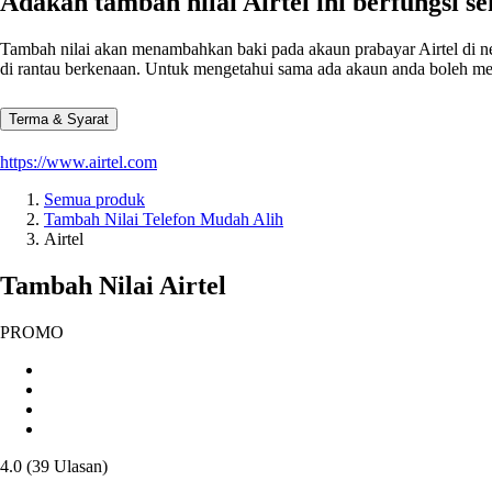
Adakah tambah nilai Airtel ini berfungsi 
Tambah nilai akan menambahkan baki pada akaun prabayar Airtel di neg
di rantau berkenaan. Untuk mengetahui sama ada akaun anda boleh men
Terma & Syarat
https://www.airtel.com
Semua produk
Tambah Nilai Telefon Mudah Alih
Airtel
Tambah Nilai Airtel
PROMO
4.0
(
39
Ulasan
)