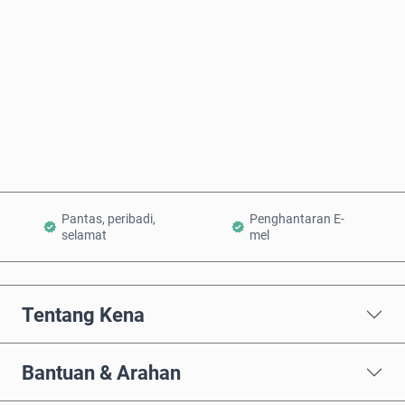
Beli Sekarang
Tambah ke Troli
Pantas, peribadi,
Penghantaran E-
selamat
mel
Tentang Kena
Bantuan & Arahan