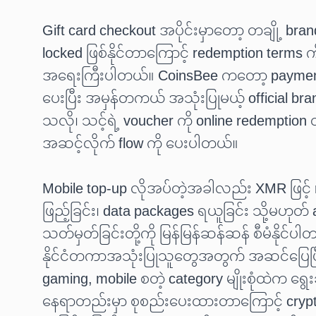
Gift card checkout အပိုင်းမှာတော့ တချို့ br
locked ဖြစ်နိုင်တာကြောင့် redemption terms ကို
အရေးကြီးပါတယ်။ CoinsBee ကတော့ payment က
ပေးပြီး အမှန်တကယ် အသုံးပြုမယ့် official br
သလို၊ သင့်ရဲ့ voucher ကို online redemption 
အဆင့်လိုက် flow ကို ပေးပါတယ်။
Mobile top-up လိုအပ်တဲ့အခါလည်း XMR ဖြင့် re
ဖြည့်ခြင်း၊ data packages ရယူခြင်း သို့မဟုတ်
သတ်မှတ်ခြင်းတို့ကို မြန်မြန်ဆန်ဆန် စီမံနိုင်
နိုင်ငံတကာအသုံးပြုသူတွေအတွက် အဆင်ပြေပြ
gaming, mobile စတဲ့ category မျိုးစုံထဲက ရွ
နေရာတည်းမှာ စုစည်းပေးထားတာကြောင့် crypto 