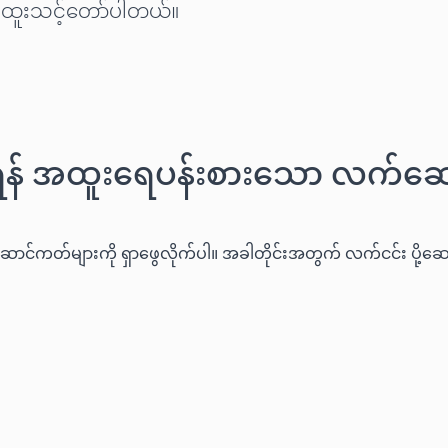
အထူးသင့်တော်ပါတယ်။
ူရန် အထူးရေပန်းစားသော လက်ဆေ
ာင်ကတ်များကို ရှာဖွေလိုက်ပါ။ အခါတိုင်းအတွက် လက်ငင်း ပို့ဆောင်မ