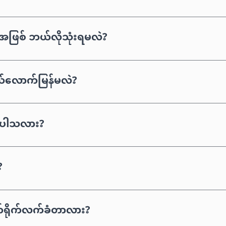
 အဖြစ် ဘယ်လိုသုံးရမလဲ?
ယ်လောက်မြန်မလဲ?
ာ်ပါသလား?
?
ုက်ရိုက်လက်ခံတာလား?