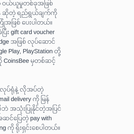
 ဝယ်ယူမှုတစ်ခုအဖြစ်
ဆိုတဲ့ ရည်ရွယ်ချက်ကို
ြုံအဖြစ် ပေးပါတယ်။
ြီး gift card voucher
idge အဖြစ် လုပ်ဆောင်
 Play, PlayStation တို့
ကို CoinsBee မှတစ်ဆင့်
ပ်ရုံနဲ့ လိုအပ်တဲ့
ail delivery ကို မြန်
ဘဲ အသုံးပြုနိုင်တဲ့အပြင်
ဆင်ပြေတဲ့ pay with
ing ကို ရိုးရှင်းစေပါတယ်။