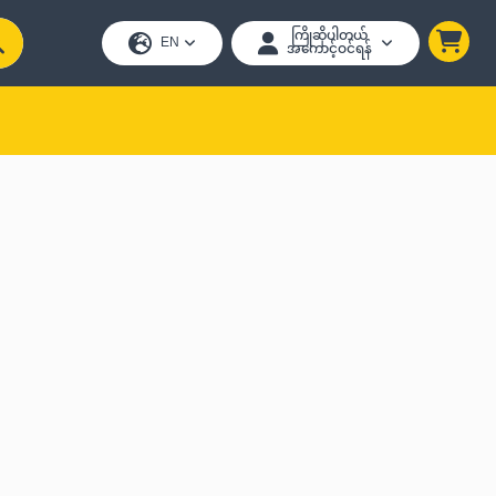
ကြိုဆိုပါတယ်
EN
အကောင့်ဝင်ရန်