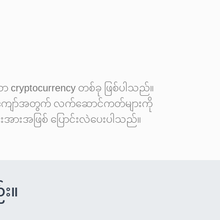
းသော cryptocurrency တစ်ခု ဖြစ်ပါသည်။
၀၀ ကျော်အတွက် လက်ဆောင်ကတ်များကို
သော စွမ်းအားအဖြစ် ပြောင်းလဲပေးပါသည်။
်း။