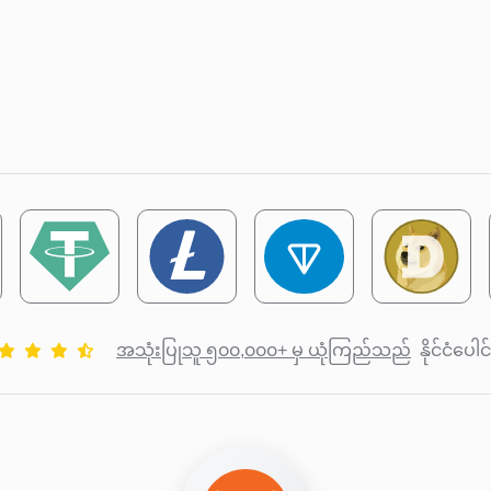
အသုံးပြုသူ ၅၀၀,၀၀၀+ မှ ယုံကြည်သည်
နိုင်ငံပေါ