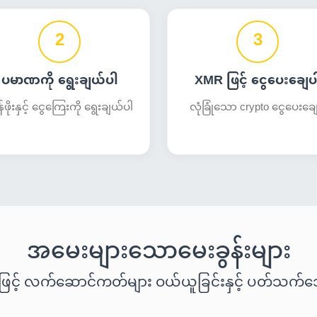
2
3
ပမာဏကို ရွေးချယ်ပါ
XMR ဖြင့် ငွေပေးချေပ
ဖိုးနှင့် ငွေကြေးကို ရွေးချယ်ပါ
လုံခြုံသော crypto ငွေပေးချေမ
အမေးများသောမေးခွန်းများ
ြင့် လက်ဆောင်ကတ်များ ဝယ်ယူခြင်းနှင့် ပတ်သက်သေ