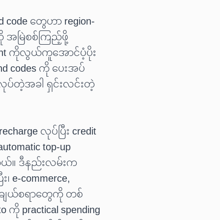
and code တွေဟာ region-
 အမြဲစစ်ကြည့်ဖို့
ိုလွယ်ကူအောင်ပံ့ပိုး
and codes ကို ပေးအပ်
လုပ်တဲ့အခါ ရှင်းလင်းတဲ့
charge လုပ်ပြီး credit
 automatic top-up
ပါတယ်။ ဒီနည်းလမ်းက
ီး၊ e-commerce,
ေးချယ်စရာတွေကို တစ်
ကို practical spending