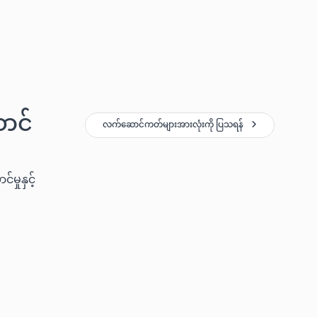
ာင်
လက်ဆောင်ကတ်များအားလုံးကို ပြသရန်
ှုနှင့်