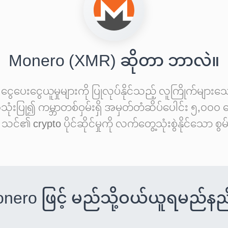
Monero (XMR) ဆိုတာ ဘာလဲ။
ငွေပေးငွေယူမှုများကို ပြုလုပ်နိုင်သည့် လူကြိုက်မျာ
သုံးပြု၍ ကမ္ဘာတစ်ဝှမ်းရှိ အမှတ်တံဆိပ်ပေါင်း ၅,၀
်ပြီး သင်၏ crypto ပိုင်ဆိုင်မှုကို လက်တွေ့သုံးစွဲနိုင်
nero ဖြင့် မည်သို့ဝယ်ယူရမည်နည