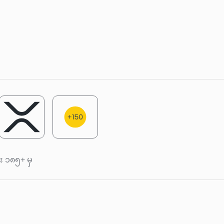
င်း ၁၈၅+ မှ