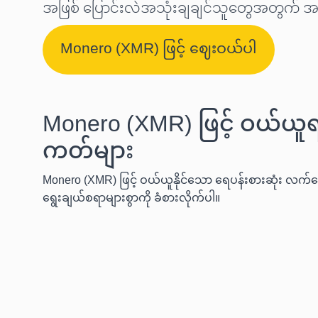
အဖြစ် ပြောင်းလဲအသုံးချချင်သူတွေအတွက် 
Monero (XMR) ဖြင့် ဈေးဝယ်ပါ
Monero (XMR) ဖြင့် ဝယ်ယ
ကတ်များ
Monero (XMR) ဖြင့် ဝယ်ယူနိုင်သော ရေပန်းစားဆုံး လက်ဆေ
ရွေးချယ်စရာများစွာကို ခံစားလိုက်ပါ။