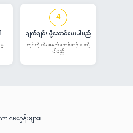
4
ါ
ချက်ချင်း ပို့ဆောင်ပေးပါမည်
ှု
ကုဒ်ကို အီးမေးလ်မှတစ်ဆင့် ပေးပို့
ပါမည်
ာ မေးခွန်းများ။