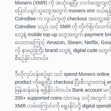
Monero (XMR) ကို အသုံးချပြီး လက်တွေ့ကျတဲ့
ပြောင်းချင်သူတွေအတွက် monero xmr ဝယ်ရန် 
CoinsBee က လွယ်ကူတဲ့ checkout အတွေ့အက
CoinsBee သည် သင့် XMR ကို တိုက်ရိုက်လက်ခံပ
တွေနဲ့ mobile top-up တွေအတွက် payment br
ပေးတာကြောင့် Amazon, Steam, Netflix, Google
လို နာမည်ကြီး brand တွေရဲ့ digital code တွေ
စီစဉ်နိုင်ပါတယ်။
ဒီလိုလုပ်ငန်းစဉ်မှာ သင် spend Monero online လု
product ကိုရွေးပြီး checkout ပြီးစီးသွားတာနဲ့ em
မြန်ဆန်ဆန် ရရှိနိုင်ပါတယ်။ Bank account မလို
200+ supported coins ထဲကနေ သင့်အတွက် အ
XMR လမ်းကြောင်းကို ရွေးနိုင်လို့ digital spend