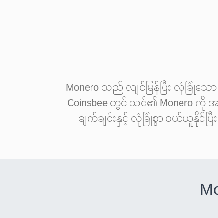
Monero သည် လျင်မြန်ပြီး လုံခြုံသော 
Coinsbee တွင် သင်၏ Monero ကို အ
ချက်ချင်းနှင့် လုံခြုံစွာ ဝယ်ယူနိုင
Mo