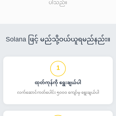
ပါသည်။
Solana ဖြင့် မည်သို့ဝယ်ယူရမည်နည်း။
1
ထုတ်ကုန်ကို ရွေးချယ်ပါ
လက်ဆောင်ကတ်ပေါင်း ၅၀၀၀ ကျော်မှ ရွေးချယ်ပါ