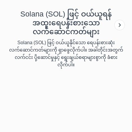
Solana (SOL) ဖြင့် ဝယ်ယူရန်
အထူးရေပန်းစားသော
လက်ဆောင်ကတ်များ
Solana (SOL) ဖြင့် ဝယ်ယူနိုင်သော ရေပန်းစားဆုံး
လက်ဆောင်ကတ်များကို ရှာဖွေလိုက်ပါ။ အခါတိုင်းအတွက်
လက်ငင်း ပို့ဆောင်မှုနှင့် ရွေးချယ်စရာများစွာကို ခံစား
လိုက်ပါ။