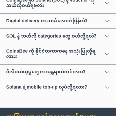
CoinsBee မှာ Solana (SOL) နဲ့ voucher ကို
ဘယ်လိုဝယ်ရမလဲ?
Digital delivery က ဘယ်လောက်မြန်လဲ?
SOL နဲ့ ဘယ်လို categories တွေ ဝယ်လို့ရလဲ?
CoinsBee ကို နိုင်ငံတကာကနေ အသုံးပြုလို့ရ
လား?
ဒီလိုဝယ်ယူမှုတွေက အန္တရာယ်ကင်းလား?
Solana နဲ့ mobile top-up လုပ်လို့ရလား?