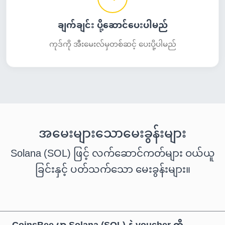
ချက်ချင်း ပို့ဆောင်ပေးပါမည်
ကုဒ်ကို အီးမေးလ်မှတစ်ဆင့် ပေးပို့ပါမည်
အမေးများသောမေးခွန်းများ
Solana (SOL) ဖြင့် လက်ဆောင်ကတ်များ ဝယ်ယူ
ခြင်းနှင့် ပတ်သက်သော မေးခွန်းများ။