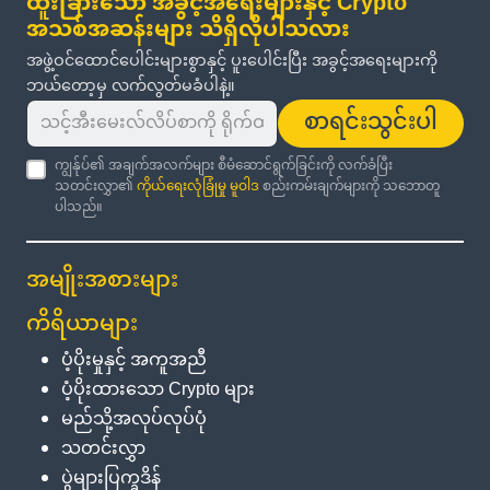
ထူးခြားသော အခွင့်အရေးများနှင့် Crypto
အသစ်အဆန်းများ သိရှိလိုပါသလား
အဖွဲ့ဝင်ထောင်ပေါင်းများစွာနှင့် ပူးပေါင်းပြီး အခွင့်အရေးများကို
ဘယ်တော့မှ လက်လွတ်မခံပါနဲ့။
စာရင်းသွင်းပါ
ကျွန်ုပ်၏ အချက်အလက်များ စီမံဆောင်ရွက်ခြင်းကို လက်ခံပြီး
သတင်းလွှာ၏
ကိုယ်ရေးလုံခြုံမှု မူဝါဒ
စည်းကမ်းချက်များကို သဘောတူ
ပါသည်။
အမျိုးအစားများ
ကိရိယာများ
ပံ့ပိုးမှုနှင့် အကူအညီ
ပံ့ပိုးထားသော Crypto များ
မည်သို့အလုပ်လုပ်ပုံ
သတင်းလွှာ
ပွဲများပြက္ခဒိန်