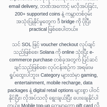
email delivery, ဘဏ်အကောင့် မလိုအပ်ခြင်း,
200+ supported coins နဲ့ ကမ္ဘာတစ်ဝှမ်း
အသုံးပြုနိုင်မှုတွေက ဒီ bridge ကို ပိုပြီး
practical ဖြစ်စေပါတယ်။
သင် SOL ဖြင့် voucher checkout လုပ်ချင်
သည်ဖြစ်စေ၊ Solana ကို online သုံးပြီး e-
commerce purchase တစ်ခုအတွက် ပြင်ဆင်
ချင်သည်ဖြစ်စေ၊ လုပ်ငန်းစဉ်က အရမ်းမ
ရှုပ်ထွေးပါဘူး။ Category များထဲမှာ gaming,
entertainment, mobile recharge, data
packages နဲ့ digital retail options များစွာ ပါဝင်
နိုင်ပြီး၊ လိုအပ်သလို ရွေးချယ်ပြီး ပေးချေနိုင်ပါ
တယ်။ Mobile top-up တွေမှာတော့ gift card လို့