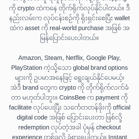
ကို crypto ထဲကနေ တိုက်ရိုက်လုပ်နိုင်ပါတယ်။ ဒီ
နည်းလမ်းက လုပ်ငန်းစဉ်ကို ရိုးရှင်းစေပြီး wallet
ထဲက asset ကို real-world purchase အဖြစ် အ
မြန်ပြောင်းပေးပါတယ်။
Amazon, Steam, Netflix, Google Play,
PlayStation ကဲ့သို့သော global brand options
များကို ဥပမာအနေဖြင့် ရွေးချယ်နိုင်ပေမယ့်၊
အဲဒီ brand တွေက crypto ကို တိုက်ရိုက်လက်ခံ
တာ မဟုတ်ပါဘူး။ CoinsBee က payment ကို
facilitate လုပ်ပေးပြီး သင်္ကေတတန်ဖိုးကို official
digital code အဖြစ် ပြောင်းပေးတာ ဖြစ်လို့
redemption လုပ်တဲ့အခါ ပုံမှန် checkout
experience တစ်ခုလို ခံစားရပါတယ်။ Instant