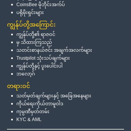
CoinsBee မိုဘိုင်းအက်ပ်
ပရိုမိုးရှင်းများ
ကျွန်ုပ်တို့အကြောင်း
ကျွန်ုပ်တို့၏ ရာဇဝင်
မှ သိထားကြသည်
သတင်းစာနယ်ဇင်း အချက်အလက်များ
Trustpilot သုံးသပ်ချက်များ
ကျွန်ုပ်တို့နှင့် ပူးပေါင်းပါ
ဘလော့ဂ်
တရားဝင်
သတ်မှတ်ချက်များနှင့် အခြေအနေများ
ကိုယ်ရေးကိုယ်တာမူဝါဒ
ကုမ္ပဏီမှတ်တမ်း
KYC & AML