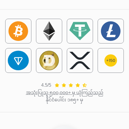
4.5/5
အသုံးပြုသူ ၅၀၀,၀၀၀+ မှ ယုံကြည်သည်
နိုင်ငံပေါင်း ၁၈၅+ မှ