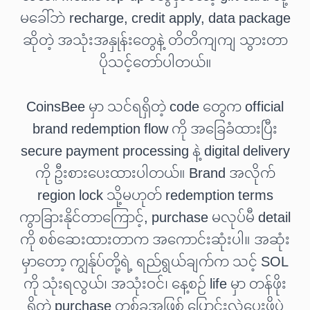
မခေါ်ဘဲ recharge, credit apply, data package
ဆိုတဲ့ အသုံးအနှုန်းတွေနဲ့ တိတိကျကျ သွားတာ
ပိုသင့်တော်ပါတယ်။
CoinsBee မှာ သင်ရရှိတဲ့ code တွေက official
brand redemption flow ကို အခြေခံထားပြီး
secure payment processing နဲ့ digital delivery
ကို ဦးစားပေးထားပါတယ်။ Brand အလိုက်
region lock သို့မဟုတ် redemption terms
ကွာခြားနိုင်တာကြောင့်, purchase မလုပ်မီ detail
ကို စစ်ဆေးထားတာက အကောင်းဆုံးပါ။ အဆုံး
မှာတော့ ကျွန်ုပ်တို့ရဲ့ ရည်ရွယ်ချက်က သင့် SOL
ကို သုံးရလွယ်၊ အသုံးဝင်၊ နေ့စဉ် life မှာ တန်ဖိုး
ရှိတဲ့ purchase တစ်ခုအဖြစ် ပြောင်းလဲပေးဖို့ပဲ