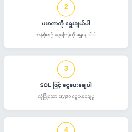
2
ပမာဏကို ရွေးချယ်ပါ
တန်ဖိုးနှင့် ငွေကြေးကို ရွေးချယ်ပါ
3
SOL ဖြင့် ငွေပေးချေပါ
လုံခြုံသော crypto ငွေပေးချေမှု
4