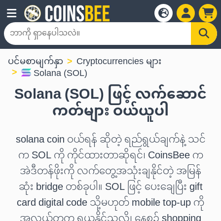
ပင်မစာမျက်နှာ
Cryptocurrencies များ
Solana (SOL)
Solana (SOL) ဖြင့် လက်ဆောင်
ကတ်များ ဝယ်ယူပါ
solana coin ဝယ်ရန် ဆိုတဲ့ ရည်ရွယ်ချက်နဲ့ သင်
က SOL ကို ကိုင်ထားတာဆိုရင်၊ CoinsBee က
အဲဒီတန်ဖိုးကို လက်တွေ့အသုံးချနိုင်တဲ့ အမြန်
ဆုံး bridge တစ်ခုပါ။ SOL ဖြင့် ပေးချေပြီး gift
card digital code သို့မဟုတ် mobile top-up ကို
အလွယ်တကူ ရယူနိုင်သလို၊ နေ့စဉ် shopping