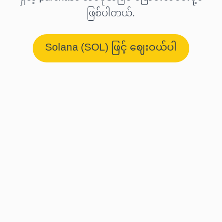
ဖြစ်ပါတယ်.
Solana (SOL) ဖြင့် ဈေးဝယ်ပါ