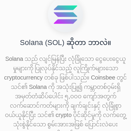
Solana (SOL) ဆိုတာ ဘာလဲ။
Solana သည် လျင်မြန်ပြီး လုံခြုံသော ငွေပေးငွေယူ
မှုများကို ပြုလုပ်နိုင်သည့် လူကြိုက်များသော
cryptocurrency တစ်ခု ဖြစ်ပါသည်။ Coinsbee တွင်
သင်၏ Solana ကို အသုံးပြု၍ ကမ္ဘာတစ်ဝှမ်းရှိ
အမှတ်တံဆိပ်ပေါင်း ၅,၀၀၀ ကျော်အတွက်
လက်ဆောင်ကတ်များကို ချက်ချင်းနှင့် လုံခြုံစွာ
ဝယ်ယူနိုင်ပြီး သင်၏ crypto ပိုင်ဆိုင်မှုကို လက်တွေ့
သုံးစွဲနိုင်သော စွမ်းအားအဖြစ် ပြောင်းလဲပေး