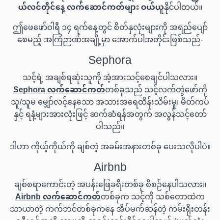
ယ်လင်တိုင်နေ့ လက်ဆောင်ကတ်များ ဝယ်ယူ
နိုင်ပါတယ်။
ဤဖေဖော်ဝါရီ ၁၄ ရက်နေ့တွင် စိတ်နှလုံးများကို အရည်ပျော်
စေမည့် အကြံဉာဏ်အချို့မှာ အောက်ပါအတိုင်းဖြစ်သည်-
Sephora
သင့်ရဲ့ အချစ်ရဆုံးသူကို အံ့အားသင့်စေချင်ပါသလား။
Sephora လက်ဆောင်ကတ်
တစ်ခုသည် သင့်လက်တွဲဖော်ကို
သူ/သူမ မျှော်လင့်နေသော အသားအရေထိန်းသိမ်းမှု၊ မိတ်ကပ်
နှင့် ရနံ့များအားလုံးဖြင့် ဆက်ဆံရန်အတွက် အလွန်သင့်တော်
ပါသည်။
ဒါဟာ ကိုယ့်ကိုယ်ကို ချစ်တဲ့ အခမ်းအနားတစ်ခု ပေးသလိုပါပဲ။
Airbnb
ချစ်စရာကောင်းတဲ့ အပန်းဖြေခရီးတစ်ခု စီစဉ်နေပါသလား။
Airbnb လက်ဆောင်ကတ်
တစ်ခုက သင့်ကို သစ်တောထဲက
သာယာတဲ့ ကက်ဘင်တစ်ခုကနေ အိပ်မက်ဆန်တဲ့ ကမ်းရိုးတန်း