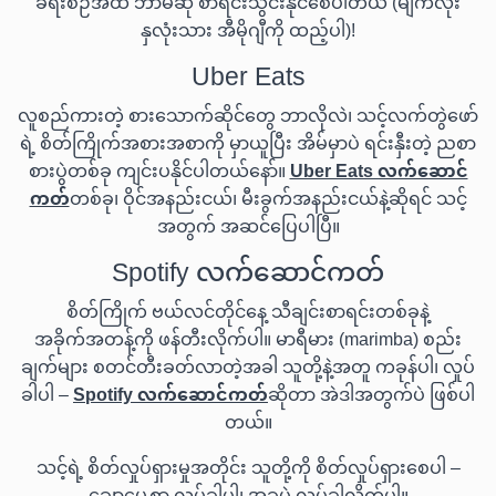
ခရီးစဉ်အထိ ဘာမဆို စာရင်းသွင်းနိုင်စေပါတယ် (မျက်လုံး
နှလုံးသား အီမိုဂျီကို ထည့်ပါ)!
Uber Eats
လူစည်ကားတဲ့ စားသောက်ဆိုင်တွေ ဘာလိုလဲ၊ သင့်လက်တွဲဖော်
ရဲ့ စိတ်ကြိုက်အစားအစာကို မှာယူပြီး အိမ်မှာပဲ ရင်းနှီးတဲ့ ညစာ
စားပွဲတစ်ခု ကျင်းပနိုင်ပါတယ်နော်။
Uber Eats လက်ဆောင်
ကတ်
တစ်ခု၊ ဝိုင်အနည်းငယ်၊ မီးခွက်အနည်းငယ်နဲ့ဆိုရင် သင့်
အတွက် အဆင်ပြေပါပြီ။
Spotify လက်ဆောင်ကတ်
စိတ်ကြိုက် ဗယ်လင်တိုင်နေ့ သီချင်းစာရင်းတစ်ခုနဲ့
အခိုက်အတန့်ကို ဖန်တီးလိုက်ပါ။ မာရီမား (marimba) စည်း
ချက်များ စတင်တီးခတ်လာတဲ့အခါ သူတို့နဲ့အတူ ကခုန်ပါ၊ လှုပ်
ခါပါ –
Spotify လက်ဆောင်ကတ်
ဆိုတာ အဲဒါအတွက်ပဲ ဖြစ်ပါ
တယ်။
သင့်ရဲ့ စိတ်လှုပ်ရှားမှုအတိုင်း သူတို့ကို စိတ်လှုပ်ရှားစေပါ –