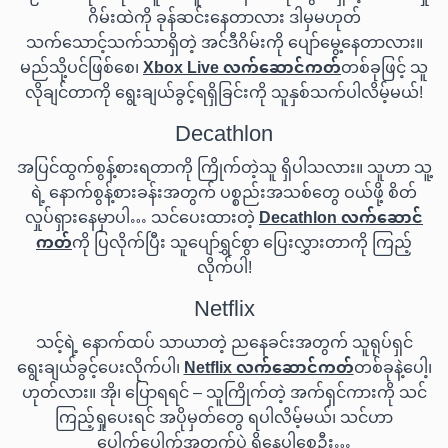
ဂိမ်းထဲကို ခုန်ဆင်းနေတာလား ဒါမှမဟုတ်
သက်သောင့်သက်သာရှိတဲ့ အင်ဒီဂိမ်းကို ပျော်မွေ့နေတာလား။
မည်သို့ပင်ဖြစ်စေ၊
Xbox Live လက်ဆောင်ကတ်
တစ်ခုဖြင့် သူ
လိုချင်တာကို ရွေးချယ်ခွင့်ရရှိခြင်းကို သူနှစ်သက်ပါလိမ့်မယ်!
Decathlon
အပြင်ထွက်စွန့်စားရတာကို ကြိုက်တဲ့သူ ရှိပါသလား။ သူဟာ သူ့
ရဲ့ နောက်စွန့်စားခန်းအတွက် ပစ္စည်းအသစ်တွေ ဝယ်ဖို့ စိတ်
လှုပ်ရှားနေမှာပါ… သင်ပေးထားတဲ့
Decathlon လက်ဆောင်
ကတ်
ကို ပြလိုက်ပြီး သူပျော်ရွှင်စွာ ပြေးလွှားတာကို ကြည့်
လိုက်ပါ!
Netflix
သင့်ရဲ့ နောက်ထပ် သာယာတဲ့ ညနေခင်းအတွက် သူရုပ်ရှင်
ရွေးချယ်ခွင့်ပေးလိုက်ပါ၊
Netflix လက်ဆောင်ကတ်
တစ်ခုနဲ့ပေါ့၊
ဟုတ်လား။ အို၊ ပြောရရင် – သူကြိုက်တဲ့ အက်ရှင်ကားကို သင်
ကြည့်ရှုပေးရင် အပိုမှတ်တွေ ရပါလိမ့်မယ်၊ သင်ဟာ
ပေါက်ပေါက်အတွက်ပဲ ရှိနေပါစေဦး…