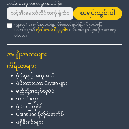
ဘယ်တော့မှ လက်လွတ်မခံပါနဲ့။
စာရင်းသွင်းပါ
ကျွန်ုပ်၏ အချက်အလက်များ စီမံဆောင်ရွက်ခြင်းကို လက်ခံပြီး
သတင်းလွှာ၏
ကိုယ်ရေးလုံခြုံမှု မူဝါဒ
စည်းကမ်းချက်များကို သဘောတူ
ပါသည်။
အမျိုးအစားများ
ကိရိယာများ
ပံ့ပိုးမှုနှင့် အကူအညီ
ပံ့ပိုးထားသော Crypto များ
မည်သို့အလုပ်လုပ်ပုံ
သတင်းလွှာ
ပွဲများပြက္ခဒိန်
CoinsBee မိုဘိုင်းအက်ပ်
ပရိုမိုးရှင်းများ