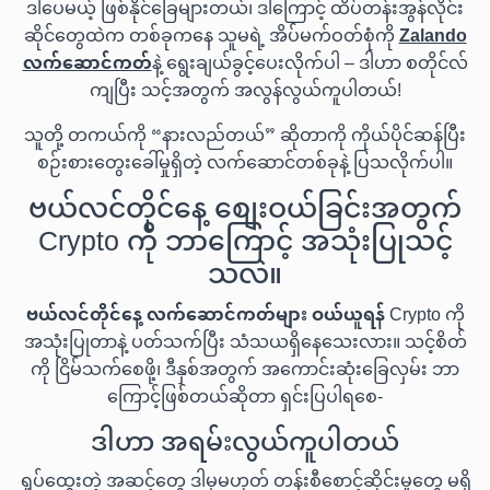
ဒါပေမယ့် ဖြစ်နိုင်ခြေများတယ်၊ ဒါကြောင့် ထိပ်တန်းအွန်လိုင်း
ဆိုင်တွေထဲက တစ်ခုကနေ သူမရဲ့ အိပ်မက်ဝတ်စုံကို
Zalando
လက်ဆောင်ကတ်
နဲ့ ရွေးချယ်ခွင့်ပေးလိုက်ပါ – ဒါဟာ စတိုင်လ်
ကျပြီး သင့်အတွက် အလွန်လွယ်ကူပါတယ်!
သူတို့ တကယ်ကို “နားလည်တယ်” ဆိုတာကို ကိုယ်ပိုင်ဆန်ပြီး
စဉ်းစားတွေးခေါ်မှုရှိတဲ့ လက်ဆောင်တစ်ခုနဲ့ ပြသလိုက်ပါ။
ဗယ်လင်တိုင်နေ့ စျေးဝယ်ခြင်းအတွက်
Crypto ကို ဘာကြောင့် အသုံးပြုသင့်
သလဲ။
ဗယ်လင်တိုင်နေ့ လက်ဆောင်ကတ်များ ဝယ်ယူရန်
Crypto ကို
အသုံးပြုတာနဲ့ ပတ်သက်ပြီး သံသယရှိနေသေးလား။ သင့်စိတ်
ကို ငြိမ်သက်စေဖို့၊ ဒီနှစ်အတွက် အကောင်းဆုံးခြေလှမ်း ဘာ
ကြောင့်ဖြစ်တယ်ဆိုတာ ရှင်းပြပါရစေ-
ဒါဟာ အရမ်းလွယ်ကူပါတယ်
ရှုပ်ထွေးတဲ့ အဆင့်တွေ ဒါမှမဟုတ် တန်းစီစောင့်ဆိုင်းမှုတွေ မရှိ