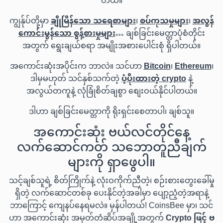
တယ်။
ကျွန်ုပ်တို့မှာ
ချိုမြိန်သော သရေစာများ
၊
စပ်ကုသမှုများ
၊
အလွန်
ကောင်းမွန်သော စွန့်စားမှုများ
… ချစ်ခြင်းမေတ္တာပုံစံတိုင်း
အတွက် ရွေးချယ်စရာ အမျိုးအစားပေါင်းစုံ ရှိပါတယ်။
အကောင်းဆုံးအပိုင်းက ဘာလဲ။ သင်ဟာ
Bitcoin
၊
Ethereum
၊
ဒါမှမဟုတ် သင်နှစ်သက်တဲ့
ပံ့ပိုးထားတဲ့ crypto
နဲ့
အလွယ်တကူနဲ့ လုံခြုံစိတ်ချစွာ စျေးဝယ်နိုင်ပါတယ်။
ဒါဟာ ချစ်ခြင်းမေတ္တာကို ရိုးရှင်းစေတာပါ၊ ချစ်သူ။
အကောင်းဆုံး ဗယ်လင်တိုင်နေ့
လက်ဆောင်ကတ် သဘောတူညီချက်
များကို ရှာဖွေပါ။
သင့်ချစ်သူရဲ့ စိတ်ကြိုက်နဲ့ လုံးဝကိုက်ညီတဲ့၊ စဉ်းစားတွေးခေါ်မှု
ရှိတဲ့ လက်ဆောင်တစ်ခု ပေးနိုင်တဲ့အခါမှာ ပျော့ညံ့တဲ့အရာနဲ့
ဘာကြောင့် ကျေနပ်နေရမလဲ။ မှန်ပါတယ်! CoinsBee မှာ၊ သင်
ဟာ အကောင်းဆုံး အမှတ်တံဆိပ်အချို့အတွက်
Crypto ဖြင့် ဗ