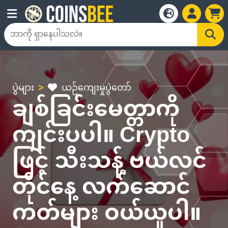
ပွဲများ
ယဉ်ကျေးမှုပွဲတော်
ချစ်ခြင်းမေတ္တာကို
ကျင်းပပါ။ Crypto
ဖြင့် သီးသန့် ဗယ်လင်
တိုင်နေ့ လက်ဆောင်
ကတ်များ ဝယ်ယူပါ။