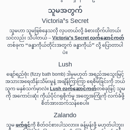
သူမအတွက်
Victoria’s Secret
သူမဟာ သူမဖြစ်နေသလို လှပတယ်လို့ ခံစားထိုက်ပါတယ်၊
သင်လည်း သိပါတယ် –
Victoria’s Secret လက်ဆောင်ကတ်
တစ်ခုက “ခန္ဓာကိုယ်တိုင်းအတွက် ခန္ဓာကိုယ်” လို့ ပြောတာပါ
ပဲ။
Lush
ဖျော်ရည်ဗုံး (fizzy bath bomb) ဒါမှမဟုတ် အရည်အသွေးမြင့်
အသားအရေထိန်းသိမ်းမှုနဲ့ အချိန်ကြာကြာ ရေစိမ်ခြင်းကို ဘယ်
သူက မနှစ်သက်မှာလဲ။
Lush လက်ဆောင်ကတ်
တစ်ခုဖြင့် သူမ
ကို အကောင်းဆုံး ကိုယ်ပိုင်ဂရုစိုက်မှု အတွေ့အကြုံကို လက်ခံဖို့
စိတ်အားထက်သန်စေပါ။
Zalando
သူမ
ဖက်ရှင်
ကို စိတ်ဝင်စားပါသလား။ ခန့်မှန်းဖို့ မဟုတ်ပါဘူး၊