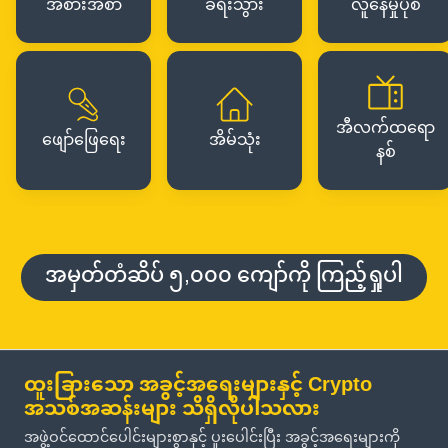
အစားအစာ
ခရီးသွား
လူနေမှုပုံစံ
အီလက်ထရော
ဖျော်ဖြေရေး
အိမ်သုံး
နစ်
အမှတ်တံဆိပ် ၅,၀၀၀ ကျော်ကို ကြည့်ရှုပါ
ထူးခြားသော အခွင့်အရေးများနှင့် Crypto
အသစ်အဆန်းများ သိရှိလိုပါသလား
အဖွဲ့ဝင်ထောင်ပေါင်းများစွာနှင့် ပူးပေါင်းပြီး အခွင့်အရေးများကို