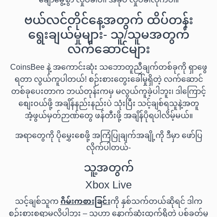
ချောမွေ့စွာ လှုပ်ခါပါ၊ အခုပဲ လှုပ်ခါလိုက်ပါ။
ဗယ်လင်တိုင်နေ့အတွက် ထိပ်တန်း
ရွေးချယ်မှုများ- သူ/သူမအတွက်
လက်ဆောင်များ
CoinsBee နဲ့ အကောင်းဆုံး သဘောတူညီချက်တစ်ခုကို ရှာဖွေ
ရတာ လွယ်ကူပါတယ်! စဉ်းစားတွေးခေါ်မှုရှိတဲ့ လက်ဆောင်
တစ်ခုပေးတာက ဘယ်တုန်းကမှ မလွယ်ကူခဲ့ပါဘူး၊ ဒါကြောင့်
စျေးဝယ်ဖို့ အချိန်နည်းနည်းပဲ သုံးပြီး သင့်ချစ်ရသူနဲ့အတူ
အံ့ဖွယ်မှတ်ဉာဏ်တွေ ဖန်တီးဖို့ အချိန်ပိုရပါလိမ့်မယ်။
အရာတွေကို ပိုမွှေးစေဖို့ အကြံပြုချက်အချို့ကို ဒီမှာ ဖော်ပြ
လိုက်ပါတယ်-
သူ့အတွက်
Xbox Live
သင့်ချစ်သူက
ဂိမ်းကစားခြင်း
ကို နှစ်သက်တယ်ဆိုရင် ဒါက
စဉ်းစားစရာမလိုပါဘူး – သူဟာ နောက်ဆုံးထွက်ရှိတဲ့ ပစ်ခတ်မှု