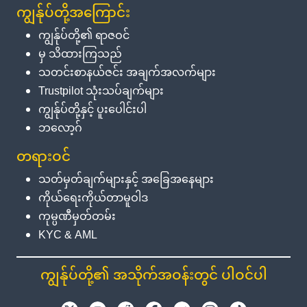
ကျွန်ုပ်တို့အကြောင်း
ကျွန်ုပ်တို့၏ ရာဇဝင်
မှ သိထားကြသည်
သတင်းစာနယ်ဇင်း အချက်အလက်များ
Trustpilot သုံးသပ်ချက်များ
ကျွန်ုပ်တို့နှင့် ပူးပေါင်းပါ
ဘလော့ဂ်
တရားဝင်
သတ်မှတ်ချက်များနှင့် အခြေအနေများ
ကိုယ်ရေးကိုယ်တာမူဝါဒ
ကုမ္ပဏီမှတ်တမ်း
KYC & AML
ကျွန်ုပ်တို့၏ အသိုက်အဝန်းတွင် ပါဝင်ပါ