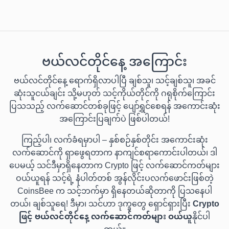
ဗယ်လင်တိုင်နေ့ အကြောင်း
ဗယ်လင်တိုင်နေ့ ရောက်ရှိလာပါပြီ ချစ်သူ၊ သင့်ချစ်သူ၊ အခင်
ဆုံးသူငယ်ချင်း သို့မဟုတ် သင့်ကိုယ်တိုင်ကို ဂရုစိုက်ကြောင်း
ပြသသည့် လက်ဆောင်တစ်ခုဖြင့် ပျော်ရွှင်စေရန် အကောင်းဆုံး
အကြောင်းပြချက်ပဲ ဖြစ်ပါတယ်!
ကြည့်ပါ၊ လက်ခံရမှာပါ – နှစ်စဉ်နှစ်တိုင်း အကောင်းဆုံး
လက်ဆောင်ကို ရှာဖွေရတာက နာကျင်စရာကောင်းပါတယ်၊ ဒါ
ပေမယ့် သင်ဒီမှာရှိနေတာက Crypto ဖြင့် လက်ဆောင်ကတ်များ
ဝယ်ယူရန် သင့်ရဲ့ နံပါတ်တစ် အွန်လိုင်းပလက်ဖောင်းဖြစ်တဲ့
CoinsBee က သင့်ဘက်မှာ ရှိနေတယ်ဆိုတာကို ပြသနေပါ
တယ်၊ ချစ်သူရေ! ဒီမှာ၊ သင်ဟာ ဒုက္ခတွေ ရှောင်ရှားပြီး
Crypto
ဖြင့် ဗယ်လင်တိုင်နေ့ လက်ဆောင်ကတ်များ ဝယ်ယူ
နိုင်ပါ