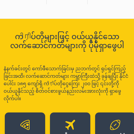
ကிரிပ်တိုများဖြင့် ဝယ်ယူနိုင်သော
လက်ဆောင်ကတ်များကို ပိုမိုရှာဖွေပါ
နံနက်ခင်းတွင် ကော်ဖီသောက်ခြင်းမှ ညဘက်တွင် ရုပ်ရှင်ကြည့်
ခြင်းအထိ၊ လက်ဆောင်ကတ်များ ကမ္ဘာကြီးထဲသို့ ခုန်ချပြီး နိုင်ငံ
ပေါင်း ၁၈၅ ကျော်ရှိ ကிரிပ်တိုငွေကြေး ၂၀၀ ဖြင့် ၎င်းတို့ကို
ဝယ်ယူနိုင်သည့် စိတ်ဝင်စားဖွယ်နည်းလမ်းအားလုံးကို ရှာဖွေ
လိုက်ပါ။