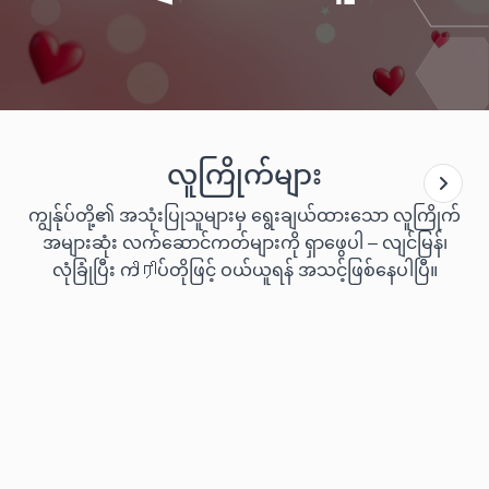
လူကြိုက်များ
ကျွန်ုပ်တို့၏ အသုံးပြုသူများမှ ရွေးချယ်ထားသော လူကြိုက်
အများဆုံး လက်ဆောင်ကတ်များကို ရှာဖွေပါ – လျင်မြန်၊
လုံခြုံပြီး ကிரிပ်တိုဖြင့် ဝယ်ယူရန် အသင့်ဖြစ်နေပါပြီ။