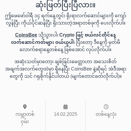
ဆုံးဖြတ်ပြီးပြီလား။
ဤဖေဖော်ဝါရီ ၁၄ ရက်နေ့တွင်၊ ရိုးရာလက်ဆောင်များကို ကျော်
လွန်ပြီး ကိုယ်ပိုင်ဆန်ပြီး ရိုးသားတဲ့အရာတစ်ခုကို ပေးလိုက်ပါ။
CoinsBee
သို့သွားပါ၊
Crypto ဖြင့် ဗယ်လင်တိုင်နေ့
လက်ဆောင်ကတ်များ ဝယ်ယူပါ
၊ ပြီးတော့ ဒီနေ့ကို မှတ်မိ
လောက်စရာနေ့တစ်နေ့ ဖြစ်အောင် လုပ်လိုက်ပါ။
အဆုံးသတ်မှာတော့၊ ချစ်ခြင်းမေတ္တာဟာ အသေးစိတ်
အချက်အလက်တွေထဲမှာ ရှိနေပြီး CoinsBee နဲ့ဆိုရင် အဲဒီအရာ
တွေကို သင် ဂရုစိုက်နိုင်ပါတယ် (မျက်တောင်ခတ်လိုက်ပါ)။
ကမ္ဘာတစ်
14.02.2025
တစ်နေ့လုံး
ဝှမ်း