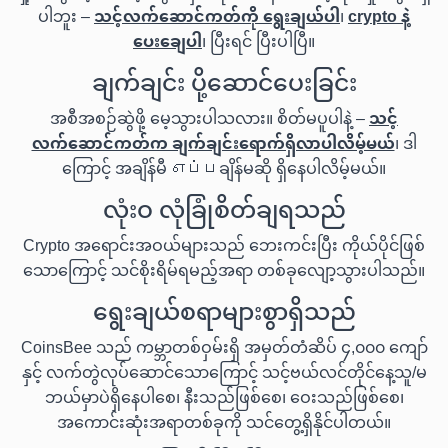
ပါဘူး –
သင့်လက်ဆောင်ကတ်ကို ရွေးချယ်ပါ
၊
crypto နဲ့
ပေးချေပါ
၊ ပြီးရင် ပြီးပါပြီ။
ချက်ချင်း ပို့ဆောင်ပေးခြင်း
အစီအစဉ်ဆွဲဖို့ မေ့သွားပါသလား။ စိတ်မပူပါနဲ့ –
သင့်
လက်ဆောင်ကတ်က ချက်ချင်းရောက်ရှိလာပါလိမ့်မယ်
၊ ဒါ
ကြောင့် အချိန်မီ எப்பချိန်မဆို ရှိနေပါလိမ့်မယ်။
လုံးဝ လုံခြုံစိတ်ချရသည်
Crypto အရောင်းအဝယ်များသည် ဘေးကင်းပြီး ကိုယ်ပိုင်ဖြစ်
သောကြောင့် သင်စိုးရိမ်ရမည့်အရာ တစ်ခုလျော့သွားပါသည်။
ရွေးချယ်စရာများစွာရှိသည်
CoinsBee သည် ကမ္ဘာတစ်ဝှမ်းရှိ အမှတ်တံဆိပ် ၄,၀၀၀ ကျော်
နှင့် လက်တွဲလုပ်ဆောင်သောကြောင့် သင့်ဗယ်လင်တိုင်နေ့သူ/မ
ဘယ်မှာပဲရှိနေပါစေ၊ နီးသည်ဖြစ်စေ၊ ဝေးသည်ဖြစ်စေ၊
အကောင်းဆုံးအရာတစ်ခုကို သင်တွေ့ရှိနိုင်ပါတယ်။