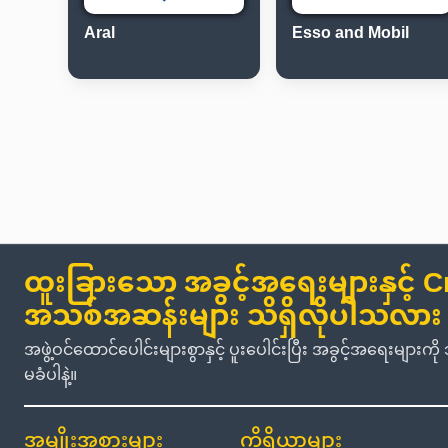
Aral
Esso and Mobil
ထူးခြားသော အခွင့်အရေးများနှင့် C
အသစ်အဆန်းများ သိရှိလိုပါသလား
အဖွဲ့ဝင်ထောင်ပေါင်းများစွာနှင့် ပူးပေါင်းပြီး အခွင့်အရေးမျာ
မခံပါနဲ့။
အမျိုးအစားများ
ကိရိယာများ