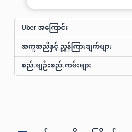
Uber အကြောင်း
အကူအညီနှင့် ညွှန်ကြားချက်များ
စည်းမျဉ်းစည်းကမ်းများ