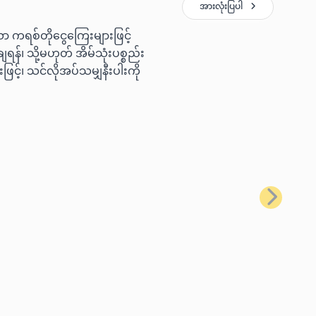
အားလုံးပြပါ
ော ကရစ်တိုငွေကြေးများဖြင့်
ရန်၊ သို့မဟုတ် အိမ်သုံးပစ္စည်း
ြင့်၊ သင်လိုအပ်သမျှနီးပါးကို
နောက်တစ်ခ