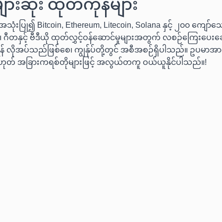
ားဆုံး ထုတ်ကုန်များ
သုံးပြု၍ Bitcoin, Ethereum, Litecoin, Solana နှင့် ၂၀၀ ကျော်သ
 ဂီတနှင့် ဗီဒီယို ထုတ်လွှင့်ဝန်ဆောင်မှုများအတွက် လစဉ်ကြေးပေးချေ
် လိုအပ်သည်ဖြစ်စေ၊ ကျွန်ုပ်တို့တွင် အစီအစဉ်ရှိပါသည်။ ဥပမာအားဖ
ဟုတ် အခြားကရစ်တိုများဖြင့် အလွယ်တကူ ဝယ်ယူနိုင်ပါသည်။!