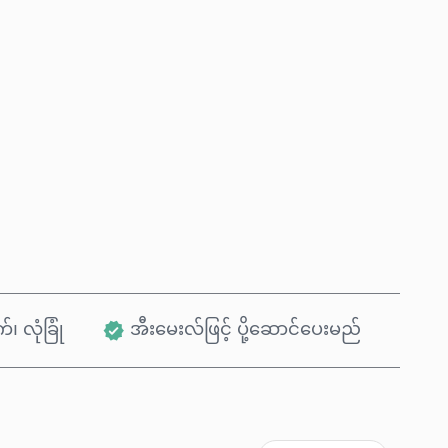
ယခုဝယ်မည်
ကုန်ပစ္စည်းထဲသို့ ထည့်ရန်
်၊ လုံခြုံ
အီးမေးလ်ဖြင့် ပို့ဆောင်ပေးမည်