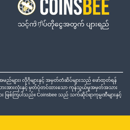
သင့်ကிரிပ်တိုငွေအတွက် ပျားရည်
်များ၊ လိုဂိုများနှင့် အမှတ်တံဆိပ်များသည် ဖော်ထုတ်ရန်
အားလုံးနှင့် မှတ်ပုံတင်ထားသော ကုန်သွယ်မှုအမှတ်အသား
ှုများ ဖြစ်ကြပါသည်။ Coinsbee သည် သက်ဆိုင်ရာကုမ္ပဏီများနှင့်