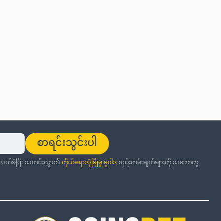
စာရင်းသွင်းပါ
ု လက်ခံပြီး သတင်းလွှာ၏
ကိုယ်ရေးလုံခြုံမှု မူဝါဒ
စည်းကမ်းချက်များကို သဘောတူ