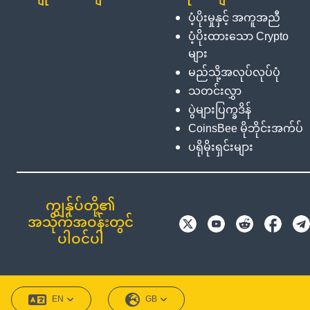
ပံ့ပိုးမှုနှင့် အကူအညီ
ပံ့ပိုးထားသော Crypto
များ
မည်သို့အလုပ်လုပ်ပုံ
သတင်းလွှာ
ပွဲများပြက္ခဒိန်
CoinsBee မိုဘိုင်းအက်ပ်
ပရိုမိုးရှင်းများ
ကျွန်ုပ်တို့၏
အသိုက်အဝန်းတွင်
ပါဝင်ပါ
EN
GB