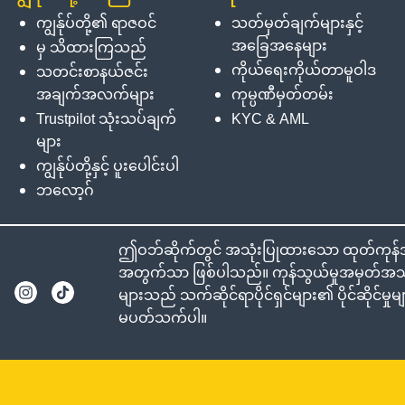
ကျွန်ုပ်တို့၏ ရာဇဝင်
သတ်မှတ်ချက်များနှင့်
အခြေအနေများ
မှ သိထားကြသည်
ကိုယ်ရေးကိုယ်တာမူဝါဒ
သတင်းစာနယ်ဇင်း
အချက်အလက်များ
ကုမ္ပဏီမှတ်တမ်း
Trustpilot သုံးသပ်ချက်
KYC & AML
များ
ကျွန်ုပ်တို့နှင့် ပူးပေါင်းပါ
ဘလော့ဂ်
ဤဝဘ်ဆိုက်တွင် အသုံးပြုထားသော ထုတ်ကုန်အမည
အတွက်သာ ဖြစ်ပါသည်။ ကုန်သွယ်မှုအမှတ်အသား
များသည် သက်ဆိုင်ရာပိုင်ရှင်များ၏ ပိုင်ဆိုင်မ
မပတ်သက်ပါ။