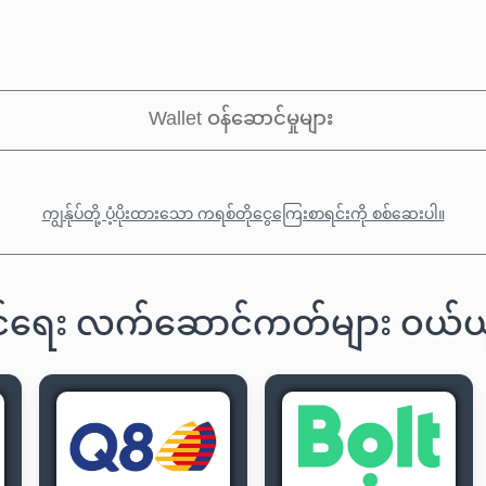
Wallet ဝန်ဆောင်မှုများ
ကျွန်ုပ်တို့ ပံ့ပိုးထားသော ကရစ်တိုငွေကြေးစာရင်းကို စစ်ဆေးပါ။
ောင်ရေး လက်ဆောင်ကတ်များ ဝယ်ယ