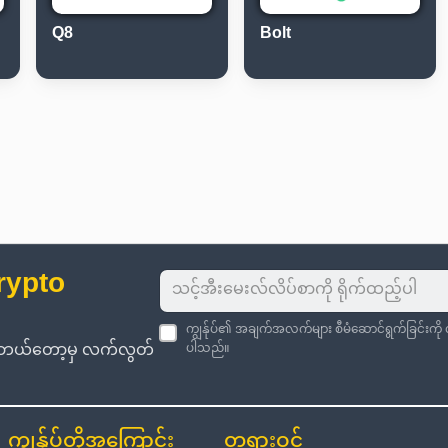
Q8
Bolt
rypto
ကျွန်ုပ်၏ အချက်အလက်များ စီမံဆောင်ရွက်ခြင်းကိ
းကို ဘယ်တော့မှ လက်လွတ်
ပါသည်။
ကျွန်ုပ်တို့အကြောင်း
တရားဝင်