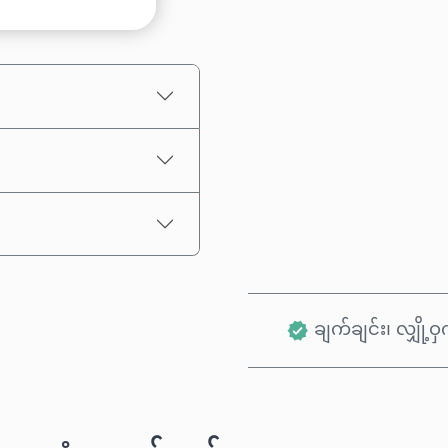
ခန့်မှန်းစျေးနှုန်း
ချက်ချင်း၊ လျှို့ဝှက