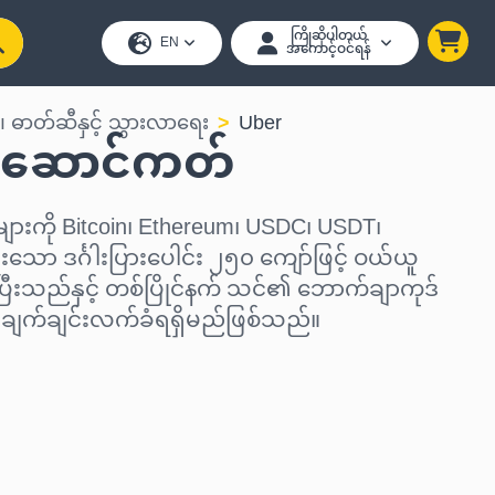
ကြိုဆိုပါတယ်
EN
အကောင့်ဝင်ရန်
၊ ဓာတ်ဆီနှင့် သွားလာရေး
Uber
်ဆောင်ကတ်
းကို Bitcoin၊ Ethereum၊ USDC၊ USDT၊
သော ဒင်္ဂါးပြားပေါင်း ၂၅၀ ကျော်ဖြင့် ဝယ်ယူ
ပြီးသည်နှင့် တစ်ပြိုင်နက် သင်၏ ဘောက်ချာကုဒ်
် ချက်ချင်းလက်ခံရရှိမည်ဖြစ်သည်။