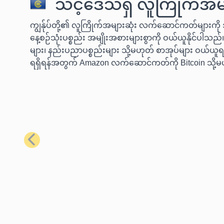
သင့်ဒေသရှိ လူကြိုက်အမျ
ကျွန်ုပ်တို့၏ လူကြိုက်အများဆုံး လက်ဆောင်ကတ်များကို အ
နေ့စဉ်သုံးပစ္စည်း အမျိုးအစားများစွာကို ဝယ်ယူနိုင်ပါသည်။
များ၊ နည်းပညာပစ္စည်းများ သို့မဟုတ် စာအုပ်များ ဝယ်ယူရန
ရရှိရန်အတွက် Amazon လက်ဆောင်ကတ်ကို Bitcoin သို့မ
ယခင်