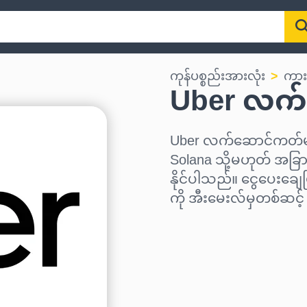
ကုန်ပစ္စည်းအားလုံး
ကား
Uber လက
Uber လက်ဆောင်ကတ်မျာ
Solana သို့မဟုတ် အခြား
နိုင်ပါသည်။ ငွေပေးချေ
ကို အီးမေးလ်မှတစ်ဆင့
ဒေသ ရွေးပါ
ပမာဏ ရွေးချယ်ပါ