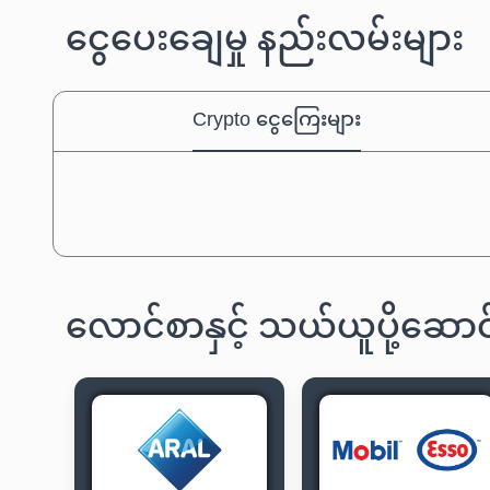
ငွေပေးချေမှု နည်းလမ်းများ
Crypto ငွေကြေးများ
လောင်စာနှင့် သယ်ယူပို့ဆ