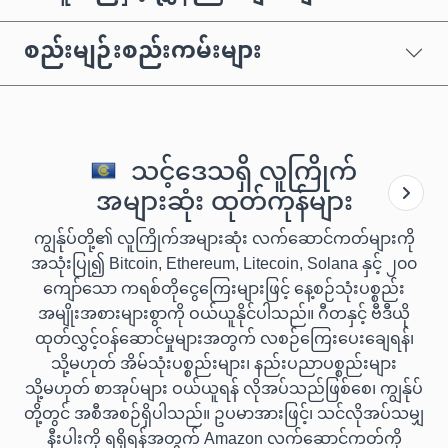
စည်းမျဉ်းစည်းကမ်းများ
သင့်ဒေသရှိ လူကြိုက်
အများဆုံး ထုတ်ကုန်များ
ကျွန်ုပ်တို့၏ လူကြိုက်အများဆုံး လက်ဆောင်ကတ်များကို
အသုံးပြု၍ Bitcoin, Ethereum, Litecoin, Solana နှင့် ၂၀၀
ကျော်သော ကရစ်တိုငွေကြေးများဖြင့် နေ့စဉ်သုံးပစ္စည်း
အမျိုးအစားများစွာကို ဝယ်ယူနိုင်ပါသည်။ ဂီတနှင့် ဗီဒီယို
ထုတ်လွှင့်ဝန်ဆောင်မှုများအတွက် လစဉ်ကြေးပေးချေရန်၊
သို့မဟုတ် အိမ်သုံးပစ္စည်းများ၊ နည်းပညာပစ္စည်းများ
သို့မဟုတ် စာအုပ်များ ဝယ်ယူရန် လိုအပ်သည်ဖြစ်စေ၊ ကျွန်ုပ်
တို့တွင် အစီအစဉ်ရှိပါသည်။ ဥပမာအားဖြင့်၊ သင်လိုအပ်သမျှ
နီးပါးကို ရရှိရန်အတွက် Amazon လက်ဆောင်ကတ်ကို