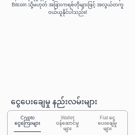
Bitcoin သို့မဟုတ် အခြားကရစ်တိုများဖြင့် အလွယ်တကူ
ဝယ်ယူနိုင်ပါသည်။!
ငွေပေးချေမှု နည်းလမ်းများ
Crypto
Wallet
Fiat ငွေ
ငွေကြေးများ
ဝန်ဆောင်မှု
ပေးချေမှု
များ
များ