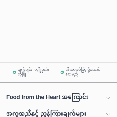
ခန့်မှန်းစျေးနှုန်း
ယခုဝယ်မည်
ကုန်ပစ္စည်းထဲသို့ ထည့်ရန်
ချက်ချင်း၊ လျှို့ဝှက်၊
အီးမေးလ်ဖြင့် ပို့ဆောင်
လုံခြုံ
ပေးမည်
Food from the Heart အကြောင်း
အကူအညီနှင့် ညွှန်ကြားချက်များ