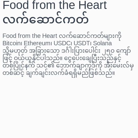
Food from the Heart
လက်ဆောင်ကတ်
Food from the Heart လက်ဆောင်ကတ်များကို
Bitcoin၊ Ethereum၊ USDC၊ USDT၊ Solana
သို့မဟုတ် အခြားသော ဒင်္ဂါးပြားပေါင်း ၂၅၀ ကျော်
ဖြင့် ဝယ်ယူနိုင်ပါသည်။ ငွေပေးချေပြီးသည်နှင့်
တစ်ပြိုင်နက် သင်၏ ဘောက်ချာကုဒ်ကို အီးမေးလ်မှ
တစ်ဆင့် ချက်ချင်းလက်ခံရရှိမည်ဖြစ်သည်။
ဒေသ ရွေးပါ
ပမာဏ ရွေးချယ်ပါ