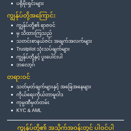
ပရိုမိုးရှင်းများ
ကျွန်ုပ်တို့အကြောင်း
ကျွန်ုပ်တို့၏ ရာဇဝင်
မှ သိထားကြသည်
သတင်းစာနယ်ဇင်း အချက်အလက်များ
Trustpilot သုံးသပ်ချက်များ
ကျွန်ုပ်တို့နှင့် ပူးပေါင်းပါ
ဘလော့ဂ်
တရားဝင်
သတ်မှတ်ချက်များနှင့် အခြေအနေများ
ကိုယ်ရေးကိုယ်တာမူဝါဒ
ကုမ္ပဏီမှတ်တမ်း
KYC & AML
ကျွန်ုပ်တို့၏ အသိုက်အဝန်းတွင် ပါဝင်ပါ