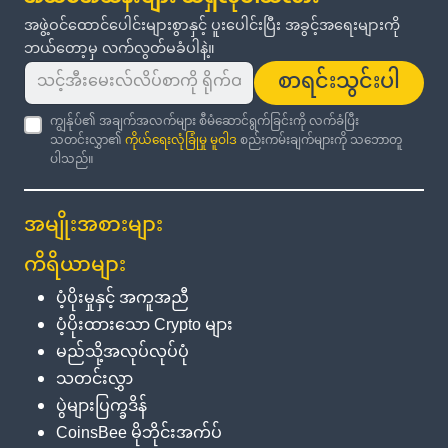
အဖွဲ့ဝင်ထောင်ပေါင်းများစွာနှင့် ပူးပေါင်းပြီး အခွင့်အရေးများကို
ဘယ်တော့မှ လက်လွတ်မခံပါနဲ့။
စာရင်းသွင်းပါ
ကျွန်ုပ်၏ အချက်အလက်များ စီမံဆောင်ရွက်ခြင်းကို လက်ခံပြီး
သတင်းလွှာ၏
ကိုယ်ရေးလုံခြုံမှု မူဝါဒ
စည်းကမ်းချက်များကို သဘောတူ
ပါသည်။
အမျိုးအစားများ
ကိရိယာများ
ပံ့ပိုးမှုနှင့် အကူအညီ
ပံ့ပိုးထားသော Crypto များ
မည်သို့အလုပ်လုပ်ပုံ
သတင်းလွှာ
ပွဲများပြက္ခဒိန်
CoinsBee မိုဘိုင်းအက်ပ်