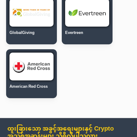
GlobalGiving
Evertreen
American Red Cross
ထူးခြားသော အခွင့်အရေးများနှင့် Crypto
အသစ်အဆန်းများ သိရှိလိုပါသလား