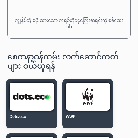
ကျွန်ုပ်တို့ ပံ့ပိုးထားသော ကရစ်တိုငွေကြေးစာရင်းကို စစ်ဆေး
ပါ။
စေတနာ့ဝန်ထမ်း လက်ဆောင်ကတ်
များ ဝယ်ယူရန်
Dots.eco
WWF