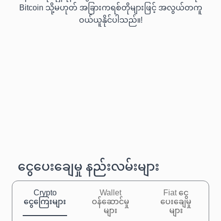
Bitcoin သို့မဟုတ် အခြားကရစ်တိုများဖြင့် အလွယ်တကူ
ဝယ်ယူနိုင်ပါသည်။!
ငွေပေးချေမှု နည်းလမ်းများ
Crypto
Wallet
Fiat ငွေ
ငွေကြေးများ
ဝန်ဆောင်မှု
ပေးချေမှု
များ
များ