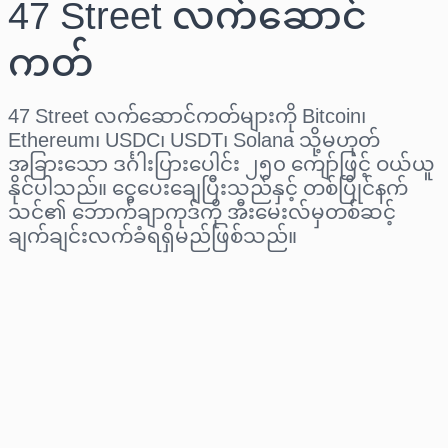
47 Street လက်ဆောင်
ကတ်
47 Street လက်ဆောင်ကတ်များကို Bitcoin၊
Ethereum၊ USDC၊ USDT၊ Solana သို့မဟုတ်
အခြားသော ဒင်္ဂါးပြားပေါင်း ၂၅၀ ကျော်ဖြင့် ဝယ်ယူ
နိုင်ပါသည်။ ငွေပေးချေပြီးသည်နှင့် တစ်ပြိုင်နက်
သင်၏ ဘောက်ချာကုဒ်ကို အီးမေးလ်မှတစ်ဆင့်
ချက်ချင်းလက်ခံရရှိမည်ဖြစ်သည်။
ဒေသ ရွေးပါ
ပမာဏ ရွေးချယ်ပါ