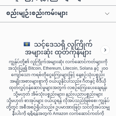
စည်းမျဉ်းစည်းကမ်းများ
သင့်ဒေသရှိ လူကြိုက်
အများဆုံး ထုတ်ကုန်များ
ကျွန်ုပ်တို့၏ လူကြိုက်အများဆုံး လက်ဆောင်ကတ်များကို
အသုံးပြု၍ Bitcoin, Ethereum, Litecoin, Solana နှင့် ၂၀၀
ကျော်သော ကရစ်တိုငွေကြေးများဖြင့် နေ့စဉ်သုံးပစ္စည်း
အမျိုးအစားများစွာကို ဝယ်ယူနိုင်ပါသည်။ ဂီတနှင့် ဗီဒီယို
ထုတ်လွှင့်ဝန်ဆောင်မှုများအတွက် လစဉ်ကြေးပေးချေရန်၊
သို့မဟုတ် အိမ်သုံးပစ္စည်းများ၊ နည်းပညာပစ္စည်းများ
သို့မဟုတ် စာအုပ်များ ဝယ်ယူရန် လိုအပ်သည်ဖြစ်စေ၊ ကျွန်ုပ်
တို့တွင် အစီအစဉ်ရှိပါသည်။ ဥပမာအားဖြင့်၊ သင်လိုအပ်သမျှ
နီးပါးကို ရရှိရန်အတွက် Amazon လက်ဆောင်ကတ်ကို