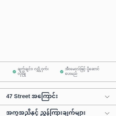
ခန့်မှန်းစျေးနှုန်း
ယခုဝယ်မည်
ကုန်ပစ္စည်းထဲသို့ ထည့်ရန်
ချက်ချင်း၊ လျှို့ဝှက်၊
အီးမေးလ်ဖြင့် ပို့ဆောင်
လုံခြုံ
ပေးမည်
47 Street အကြောင်း
အကူအညီနှင့် ညွှန်ကြားချက်များ