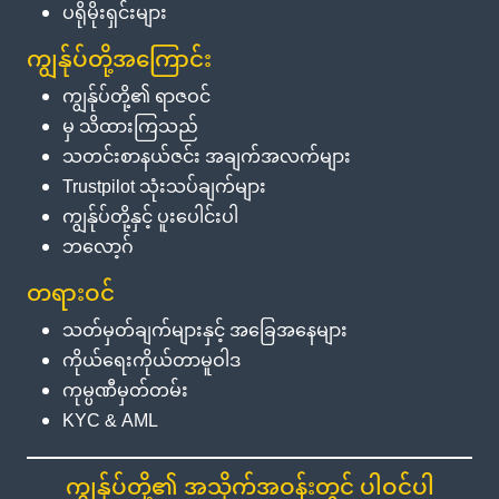
ပရိုမိုးရှင်းများ
ကျွန်ုပ်တို့အကြောင်း
ကျွန်ုပ်တို့၏ ရာဇဝင်
မှ သိထားကြသည်
သတင်းစာနယ်ဇင်း အချက်အလက်များ
Trustpilot သုံးသပ်ချက်များ
ကျွန်ုပ်တို့နှင့် ပူးပေါင်းပါ
ဘလော့ဂ်
တရားဝင်
သတ်မှတ်ချက်များနှင့် အခြေအနေများ
ကိုယ်ရေးကိုယ်တာမူဝါဒ
ကုမ္ပဏီမှတ်တမ်း
KYC & AML
ကျွန်ုပ်တို့၏ အသိုက်အဝန်းတွင် ပါဝင်ပါ