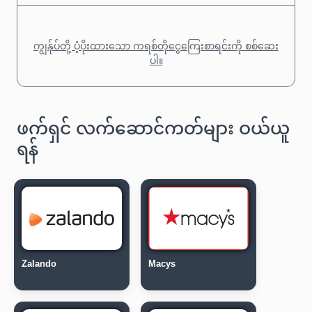
ကျွန်ုပ်တို့ ပံ့ပိုးထားသော ကရစ်တိုငွေကြေးစာရင်းကို စစ်ဆေး
ပါ။
ဖက်ရှင် လက်ဆောင်ကတ်များ ဝယ်ယူ
ရန်
Zalando
Macys