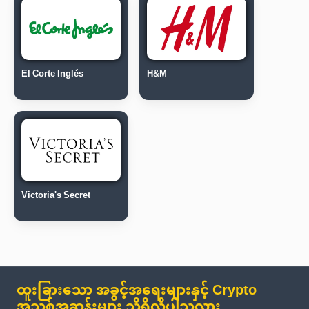
El Corte Inglés
H&M
Victoria's Secret
ထူးခြားသော အခွင့်အရေးများနှင့် Crypto
အသစ်အဆန်းများ သိရှိလိုပါသလား