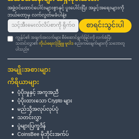
အဖွဲ့ဝင်ထောင်ပေါင်းများစွာနှင့် ပူးပေါင်းပြီး အခွင့်အရေးများကို
ဘယ်တော့မှ လက်လွတ်မခံပါနဲ့။
စာရင်းသွင်းပါ
ကျွန်ုပ်၏ အချက်အလက်များ စီမံဆောင်ရွက်ခြင်းကို လက်ခံပြီး
သတင်းလွှာ၏
ကိုယ်ရေးလုံခြုံမှု မူဝါဒ
စည်းကမ်းချက်များကို သဘောတူ
ပါသည်။
အမျိုးအစားများ
ကိရိယာများ
ပံ့ပိုးမှုနှင့် အကူအညီ
ပံ့ပိုးထားသော Crypto များ
မည်သို့အလုပ်လုပ်ပုံ
သတင်းလွှာ
ပွဲများပြက္ခဒိန်
CoinsBee မိုဘိုင်းအက်ပ်