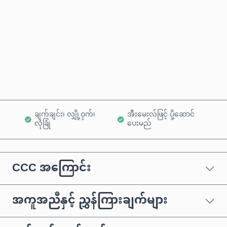
ယခုဝယ်မည်
ကုန်ပစ္စည်းထဲသို့ ထည့်ရန်
ချက်ချင်း၊ လျှို့ဝှက်၊
အီးမေးလ်ဖြင့် ပို့ဆောင်
လုံခြုံ
ပေးမည်
CCC အကြောင်း
အကူအညီနှင့် ညွှန်ကြားချက်များ