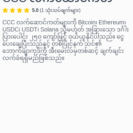
5.0
(
1
သုံးသပ်ချက်များ
)
CCC လက်ဆောင်ကတ်များကို Bitcoin၊ Ethereum၊
USDC၊ USDT၊ Solana သို့မဟုတ် အခြားသော ဒင်္ဂါး
ပြားပေါင်း ၂၅၀ ကျော်ဖြင့် ဝယ်ယူနိုင်ပါသည်။ ငွေ
ပေးချေပြီးသည်နှင့် တစ်ပြိုင်နက် သင်၏
ဘောက်ချာကုဒ်ကို အီးမေးလ်မှတစ်ဆင့် ချက်ချင်း
လက်ခံရရှိမည်ဖြစ်သည်။
ဒေသ ရွေးပါ
ပမာဏ ရွေးချယ်ပါ
ခန့်မှန်းစျေးနှုန်း