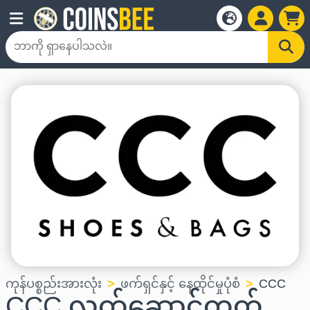
ကုန်ပစ္စည်းအားလုံး
ဖက်ရှင်နှင့် နေထိုင်မှုပုံစံ
CCC
CCC လက်ဆောင်ကတ်