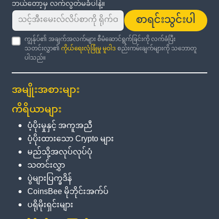
ဘယ်တော့မှ လက်လွတ်မခံပါနဲ့။
စာရင်းသွင်းပါ
ကျွန်ုပ်၏ အချက်အလက်များ စီမံဆောင်ရွက်ခြင်းကို လက်ခံပြီး
သတင်းလွှာ၏
ကိုယ်ရေးလုံခြုံမှု မူဝါဒ
စည်းကမ်းချက်များကို သဘောတူ
ပါသည်။
အမျိုးအစားများ
ကိရိယာများ
ပံ့ပိုးမှုနှင့် အကူအညီ
ပံ့ပိုးထားသော Crypto များ
မည်သို့အလုပ်လုပ်ပုံ
သတင်းလွှာ
ပွဲများပြက္ခဒိန်
CoinsBee မိုဘိုင်းအက်ပ်
ပရိုမိုးရှင်းများ