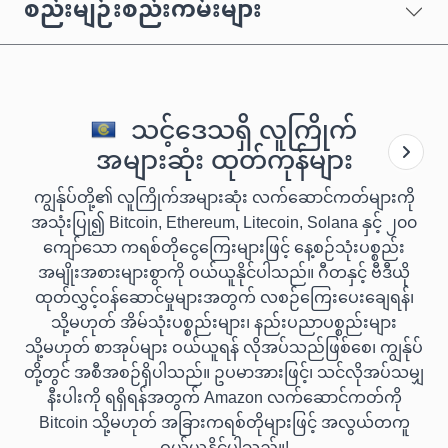
စည်းမျဉ်းစည်းကမ်းများ
သင့်ဒေသရှိ လူကြိုက်
အများဆုံး ထုတ်ကုန်များ
ကျွန်ုပ်တို့၏ လူကြိုက်အများဆုံး လက်ဆောင်ကတ်များကို
အသုံးပြု၍ Bitcoin, Ethereum, Litecoin, Solana နှင့် ၂၀၀
ကျော်သော ကရစ်တိုငွေကြေးများဖြင့် နေ့စဉ်သုံးပစ္စည်း
အမျိုးအစားများစွာကို ဝယ်ယူနိုင်ပါသည်။ ဂီတနှင့် ဗီဒီယို
ထုတ်လွှင့်ဝန်ဆောင်မှုများအတွက် လစဉ်ကြေးပေးချေရန်၊
သို့မဟုတ် အိမ်သုံးပစ္စည်းများ၊ နည်းပညာပစ္စည်းများ
သို့မဟုတ် စာအုပ်များ ဝယ်ယူရန် လိုအပ်သည်ဖြစ်စေ၊ ကျွန်ုပ်
တို့တွင် အစီအစဉ်ရှိပါသည်။ ဥပမာအားဖြင့်၊ သင်လိုအပ်သမျှ
နီးပါးကို ရရှိရန်အတွက် Amazon လက်ဆောင်ကတ်ကို
Bitcoin သို့မဟုတ် အခြားကရစ်တိုများဖြင့် အလွယ်တကူ