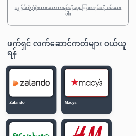
ကျွန်ုပ်တို့ ပံ့ပိုးထားသော ကရစ်တိုငွေကြေးစာရင်းကို စစ်ဆေး
ပါ။
ဖက်ရှင် လက်ဆောင်ကတ်များ ဝယ်ယူ
ရန်
Zalando
Macys