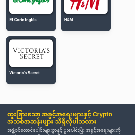
El Corte Inglés
H&M
Victoria's Secret
ထူးခြားသော အခွင့်အရေးများနှင့် Crypto
အသစ်အဆန်းများ သိရှိလိုပါသလား
အဖွဲ့ဝင်ထောင်ပေါင်းများစွာနှင့် ပူးပေါင်းပြီး အခွင့်အရေးများကို