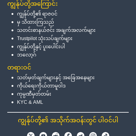
ကျွန်ုပ်တို့အကြောင်း
ကျွန်ုပ်တို့၏ ရာဇဝင်
မှ သိထားကြသည်
သတင်းစာနယ်ဇင်း အချက်အလက်များ
Trustpilot သုံးသပ်ချက်များ
ကျွန်ုပ်တို့နှင့် ပူးပေါင်းပါ
ဘလော့ဂ်
တရားဝင်
သတ်မှတ်ချက်များနှင့် အခြေအနေများ
ကိုယ်ရေးကိုယ်တာမူဝါဒ
ကုမ္ပဏီမှတ်တမ်း
KYC & AML
ကျွန်ုပ်တို့၏ အသိုက်အဝန်းတွင် ပါဝင်ပါ