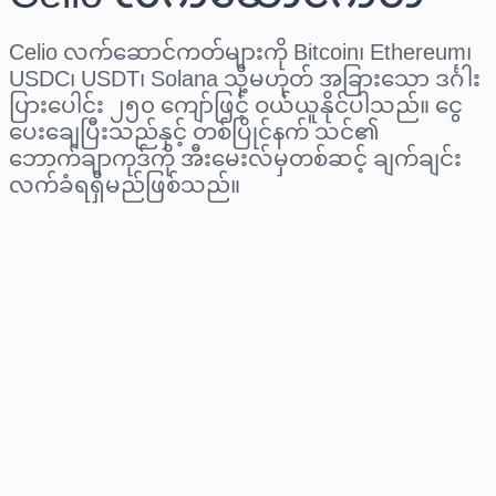
Celio လက်ဆောင်ကတ်များကို Bitcoin၊ Ethereum၊
USDC၊ USDT၊ Solana သို့မဟုတ် အခြားသော ဒင်္ဂါး
ပြားပေါင်း ၂၅၀ ကျော်ဖြင့် ဝယ်ယူနိုင်ပါသည်။ ငွေ
ပေးချေပြီးသည်နှင့် တစ်ပြိုင်နက် သင်၏
ဘောက်ချာကုဒ်ကို အီးမေးလ်မှတစ်ဆင့် ချက်ချင်း
လက်ခံရရှိမည်ဖြစ်သည်။
ဒေသ ရွေးပါ
ပမာဏ ရွေးချယ်ပါ
ခန့်မှန်းစျေးနှုန်း