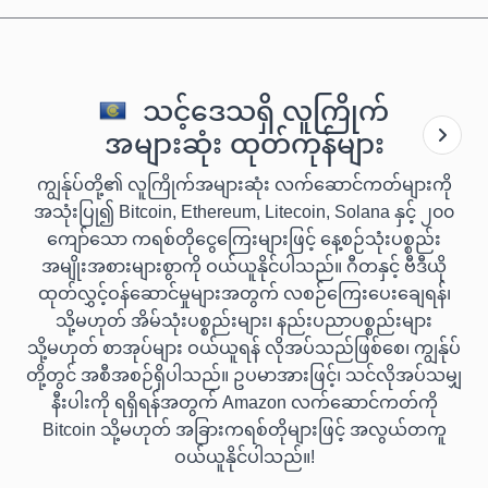
သင့်ဒေသရှိ လူကြိုက်
အများဆုံး ထုတ်ကုန်များ
ကျွန်ုပ်တို့၏ လူကြိုက်အများဆုံး လက်ဆောင်ကတ်များကို
အသုံးပြု၍ Bitcoin, Ethereum, Litecoin, Solana နှင့် ၂၀၀
ကျော်သော ကရစ်တိုငွေကြေးများဖြင့် နေ့စဉ်သုံးပစ္စည်း
အမျိုးအစားများစွာကို ဝယ်ယူနိုင်ပါသည်။ ဂီတနှင့် ဗီဒီယို
ထုတ်လွှင့်ဝန်ဆောင်မှုများအတွက် လစဉ်ကြေးပေးချေရန်၊
သို့မဟုတ် အိမ်သုံးပစ္စည်းများ၊ နည်းပညာပစ္စည်းများ
သို့မဟုတ် စာအုပ်များ ဝယ်ယူရန် လိုအပ်သည်ဖြစ်စေ၊ ကျွန်ုပ်
တို့တွင် အစီအစဉ်ရှိပါသည်။ ဥပမာအားဖြင့်၊ သင်လိုအပ်သမျှ
နီးပါးကို ရရှိရန်အတွက် Amazon လက်ဆောင်ကတ်ကို
Bitcoin သို့မဟုတ် အခြားကရစ်တိုများဖြင့် အလွယ်တကူ
ဝယ်ယူနိုင်ပါသည်။!