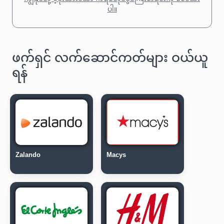
ပါ။
ဖက်ရှင် လက်ဆောင်ကတ်များ ဝယ်ယူ
ရန်
Zalando
Macys