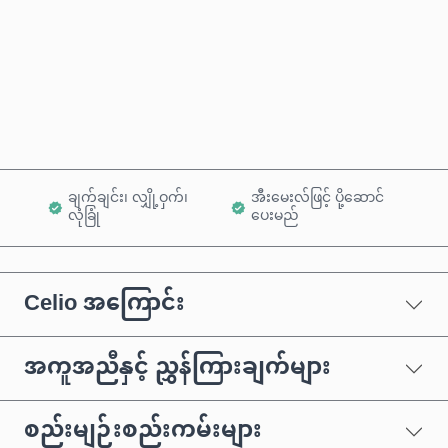
ယခုဝယ်မည်
ကုန်ပစ္စည်းထဲသို့ ထည့်ရန်
ချက်ချင်း၊ လျှို့ဝှက်၊
အီးမေးလ်ဖြင့် ပို့ဆောင်
လုံခြုံ
ပေးမည်
Celio အကြောင်း
အကူအညီနှင့် ညွှန်ကြားချက်များ
စည်းမျဉ်းစည်းကမ်းများ