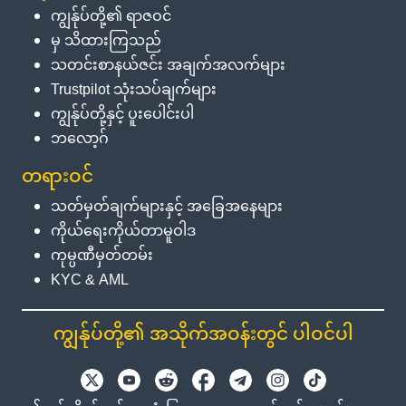
ကျွန်ုပ်တို့၏ ရာဇဝင်
မှ သိထားကြသည်
သတင်းစာနယ်ဇင်း အချက်အလက်များ
Trustpilot သုံးသပ်ချက်များ
ကျွန်ုပ်တို့နှင့် ပူးပေါင်းပါ
ဘလော့ဂ်
တရားဝင်
သတ်မှတ်ချက်များနှင့် အခြေအနေများ
ကိုယ်ရေးကိုယ်တာမူဝါဒ
ကုမ္ပဏီမှတ်တမ်း
KYC & AML
ကျွန်ုပ်တို့၏ အသိုက်အဝန်းတွင် ပါဝင်ပါ