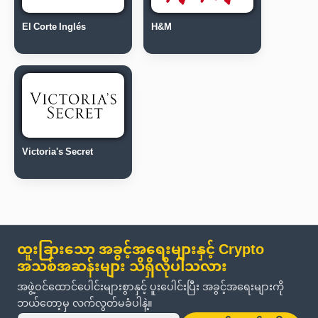
El Corte Inglés
H&M
Victoria's Secret
ထူးခြားသော အခွင့်အရေးများနှင့် Crypto
အသစ်အဆန်းများ သိရှိလိုပါသလား
အဖွဲ့ဝင်ထောင်ပေါင်းများစွာနှင့် ပူးပေါင်းပြီး အခွင့်အရေးများကို
ဘယ်တော့မှ လက်လွတ်မခံပါနဲ့။