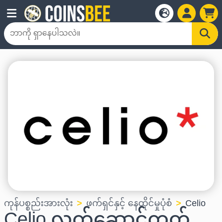
ကုန်ပစ္စည်းအားလုံး
ဖက်ရှင်နှင့် နေထိုင်မှုပုံစံ
Celio
Celio လက်ဆောင်ကတ်