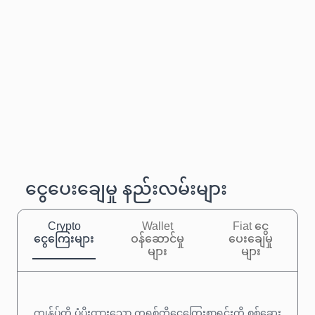
ငွေပေးချေမှု နည်းလမ်းများ
Crypto
Wallet
Fiat ငွေ
ငွေကြေးများ
ဝန်ဆောင်မှု
ပေးချေမှု
များ
များ
ကျွန်ုပ်တို့ ပံ့ပိုးထားသော ကရစ်တိုငွေကြေးစာရင်းကို စစ်ဆေး