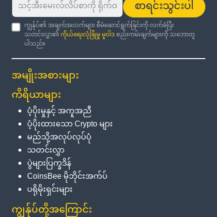
စာရင်းသွင်းပါ
ကျွန်ုပ်၏ အချက်အလက်များ စီမံဆောင်ရွက်ခြင်းကို လက်ခံပြီး
သတင်းလွှာ၏
ကိုယ်ရေးလုံခြုံမှု မူဝါဒ
စည်းကမ်းချက်များကို သဘောတူ
ပါသည်။
အမျိုးအစားများ
ကိရိယာများ
ပံ့ပိုးမှုနှင့် အကူအညီ
ပံ့ပိုးထားသော Crypto များ
မည်သို့အလုပ်လုပ်ပုံ
သတင်းလွှာ
ပွဲများပြက္ခဒိန်
CoinsBee မိုဘိုင်းအက်ပ်
ပရိုမိုးရှင်းများ
ကျွန်ုပ်တို့အကြောင်း