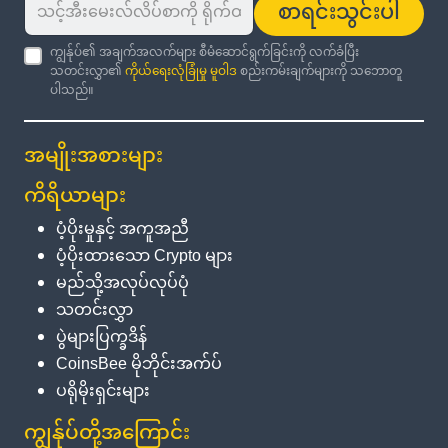
စာရင်းသွင်းပါ
ကျွန်ုပ်၏ အချက်အလက်များ စီမံဆောင်ရွက်ခြင်းကို လက်ခံပြီး
သတင်းလွှာ၏
ကိုယ်ရေးလုံခြုံမှု မူဝါဒ
စည်းကမ်းချက်များကို သဘောတူ
ပါသည်။
အမျိုးအစားများ
ကိရိယာများ
ပံ့ပိုးမှုနှင့် အကူအညီ
ပံ့ပိုးထားသော Crypto များ
မည်သို့အလုပ်လုပ်ပုံ
သတင်းလွှာ
ပွဲများပြက္ခဒိန်
CoinsBee မိုဘိုင်းအက်ပ်
ပရိုမိုးရှင်းများ
ကျွန်ုပ်တို့အကြောင်း