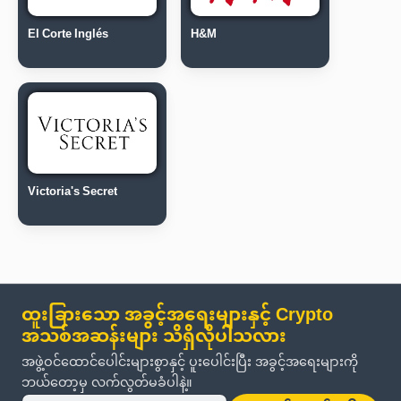
El Corte Inglés
H&M
Victoria's Secret
ထူးခြားသော အခွင့်အရေးများနှင့် Crypto
အသစ်အဆန်းများ သိရှိလိုပါသလား
အဖွဲ့ဝင်ထောင်ပေါင်းများစွာနှင့် ပူးပေါင်းပြီး အခွင့်အရေးများကို
ဘယ်တော့မှ လက်လွတ်မခံပါနဲ့။