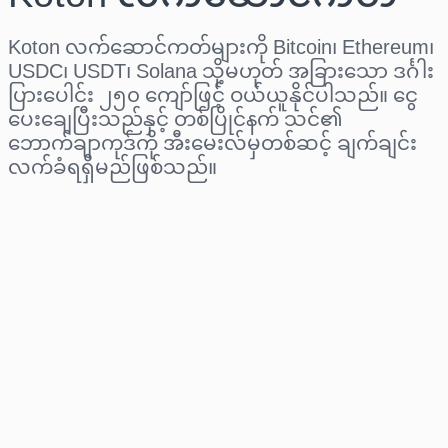
Koton လက်ဆောင်ကတ်များကို Bitcoin၊ Ethereum၊
USDC၊ USDT၊ Solana သို့မဟုတ် အခြားသော ဒင်္ဂါး
ပြားပေါင်း ၂၅၀ ကျော်ဖြင့် ဝယ်ယူနိုင်ပါသည်။ ငွေ
ပေးချေပြီးသည်နှင့် တစ်ပြိုင်နက် သင်၏
ဘောက်ချာကုဒ်ကို အီးမေးလ်မှတစ်ဆင့် ချက်ချင်း
လက်ခံရရှိမည်ဖြစ်သည်။
ဒေသ ရွေးပါ
ပမာဏ ရွေးချယ်ပါ
ခန့်မှန်းစျေးနှုန်း