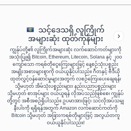
သင့်ဒေသရှိ လူကြိုက်
အများဆုံး ထုတ်ကုန်များ
ကျွန်ုပ်တို့၏ လူကြိုက်အများဆုံး လက်ဆောင်ကတ်များကို
အသုံးပြု၍ Bitcoin, Ethereum, Litecoin, Solana နှင့် ၂၀၀
ကျော်သော ကရစ်တိုငွေကြေးများဖြင့် နေ့စဉ်သုံးပစ္စည်း
အမျိုးအစားများစွာကို ဝယ်ယူနိုင်ပါသည်။ ဂီတနှင့် ဗီဒီယို
ထုတ်လွှင့်ဝန်ဆောင်မှုများအတွက် လစဉ်ကြေးပေးချေရန်၊
သို့မဟုတ် အိမ်သုံးပစ္စည်းများ၊ နည်းပညာပစ္စည်းများ
သို့မဟုတ် စာအုပ်များ ဝယ်ယူရန် လိုအပ်သည်ဖြစ်စေ၊ ကျွန်ုပ်
တို့တွင် အစီအစဉ်ရှိပါသည်။ ဥပမာအားဖြင့်၊ သင်လိုအပ်သမျှ
နီးပါးကို ရရှိရန်အတွက် Amazon လက်ဆောင်ကတ်ကို
Bitcoin သို့မဟုတ် အခြားကရစ်တိုများဖြင့် အလွယ်တကူ
ဝယ်ယူနိုင်ပါသည်။!