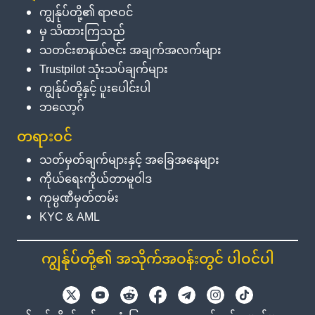
ကျွန်ုပ်တို့၏ ရာဇဝင်
မှ သိထားကြသည်
သတင်းစာနယ်ဇင်း အချက်အလက်များ
Trustpilot သုံးသပ်ချက်များ
ကျွန်ုပ်တို့နှင့် ပူးပေါင်းပါ
ဘလော့ဂ်
တရားဝင်
သတ်မှတ်ချက်များနှင့် အခြေအနေများ
ကိုယ်ရေးကိုယ်တာမူဝါဒ
ကုမ္ပဏီမှတ်တမ်း
KYC & AML
ကျွန်ုပ်တို့၏ အသိုက်အဝန်းတွင် ပါဝင်ပါ