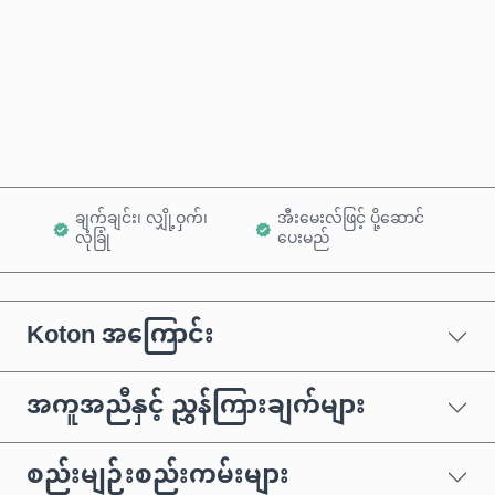
ယခုဝယ်မည်
ကုန်ပစ္စည်းထဲသို့ ထည့်ရန်
ချက်ချင်း၊ လျှို့ဝှက်၊
အီးမေးလ်ဖြင့် ပို့ဆောင်
လုံခြုံ
ပေးမည်
Koton အကြောင်း
အကူအညီနှင့် ညွှန်ကြားချက်များ
စည်းမျဉ်းစည်းကမ်းများ