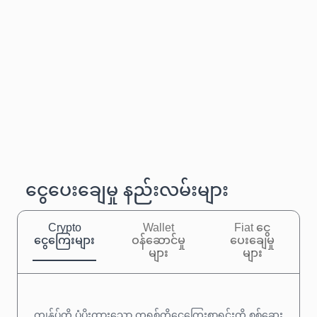
ငွေပေးချေမှု နည်းလမ်းများ
Crypto
Wallet
Fiat ငွေ
ငွေကြေးများ
ဝန်ဆောင်မှု
ပေးချေမှု
များ
များ
ကျွန်ုပ်တို့ ပံ့ပိုးထားသော ကရစ်တိုငွေကြေးစာရင်းကို စစ်ဆေး