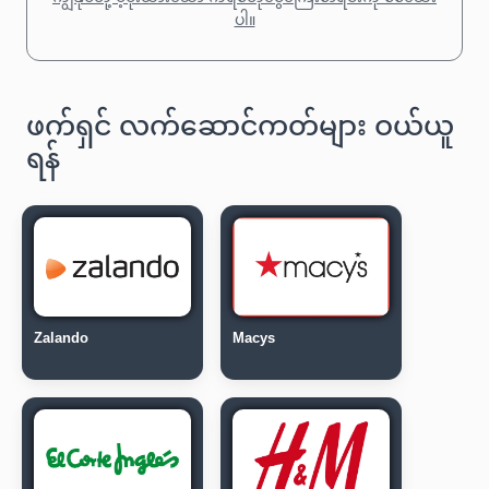
ပါ။
ဖက်ရှင် လက်ဆောင်ကတ်များ ဝယ်ယူ
ရန်
Zalando
Macys