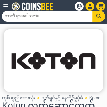
ကုန်ပစ္စည်းအားလုံး
ဖက်ရှင်နှင့် နေထိုင်မှုပုံစံ
Koton
Koton လက်ဆောင်ကတ်