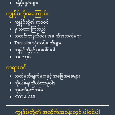
ပရိုမိုးရှင်းများ
ကျွန်ုပ်တို့အကြောင်း
ကျွန်ုပ်တို့၏ ရာဇဝင်
မှ သိထားကြသည်
သတင်းစာနယ်ဇင်း အချက်အလက်များ
Trustpilot သုံးသပ်ချက်များ
ကျွန်ုပ်တို့နှင့် ပူးပေါင်းပါ
ဘလော့ဂ်
တရားဝင်
သတ်မှတ်ချက်များနှင့် အခြေအနေများ
ကိုယ်ရေးကိုယ်တာမူဝါဒ
ကုမ္ပဏီမှတ်တမ်း
KYC & AML
ကျွန်ုပ်တို့၏ အသိုက်အဝန်းတွင် ပါဝင်ပါ