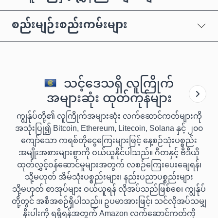
စည်းမျဉ်းစည်းကမ်းများ
သင့်ဒေသရှိ လူကြိုက်
အများဆုံး ထုတ်ကုန်များ
ကျွန်ုပ်တို့၏ လူကြိုက်အများဆုံး လက်ဆောင်ကတ်များကို
အသုံးပြု၍ Bitcoin, Ethereum, Litecoin, Solana နှင့် ၂၀၀
ကျော်သော ကရစ်တိုငွေကြေးများဖြင့် နေ့စဉ်သုံးပစ္စည်း
အမျိုးအစားများစွာကို ဝယ်ယူနိုင်ပါသည်။ ဂီတနှင့် ဗီဒီယို
ထုတ်လွှင့်ဝန်ဆောင်မှုများအတွက် လစဉ်ကြေးပေးချေရန်၊
သို့မဟုတ် အိမ်သုံးပစ္စည်းများ၊ နည်းပညာပစ္စည်းများ
သို့မဟုတ် စာအုပ်များ ဝယ်ယူရန် လိုအပ်သည်ဖြစ်စေ၊ ကျွန်ုပ်
တို့တွင် အစီအစဉ်ရှိပါသည်။ ဥပမာအားဖြင့်၊ သင်လိုအပ်သမျှ
နီးပါးကို ရရှိရန်အတွက် Amazon လက်ဆောင်ကတ်ကို