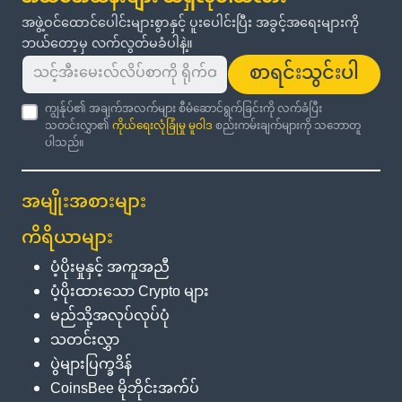
အဖွဲ့ဝင်ထောင်ပေါင်းများစွာနှင့် ပူးပေါင်းပြီး အခွင့်အရေးများကို
ဘယ်တော့မှ လက်လွတ်မခံပါနဲ့။
စာရင်းသွင်းပါ
ကျွန်ုပ်၏ အချက်အလက်များ စီမံဆောင်ရွက်ခြင်းကို လက်ခံပြီး
သတင်းလွှာ၏
ကိုယ်ရေးလုံခြုံမှု မူဝါဒ
စည်းကမ်းချက်များကို သဘောတူ
ပါသည်။
အမျိုးအစားများ
ကိရိယာများ
ပံ့ပိုးမှုနှင့် အကူအညီ
ပံ့ပိုးထားသော Crypto များ
မည်သို့အလုပ်လုပ်ပုံ
သတင်းလွှာ
ပွဲများပြက္ခဒိန်
CoinsBee မိုဘိုင်းအက်ပ်