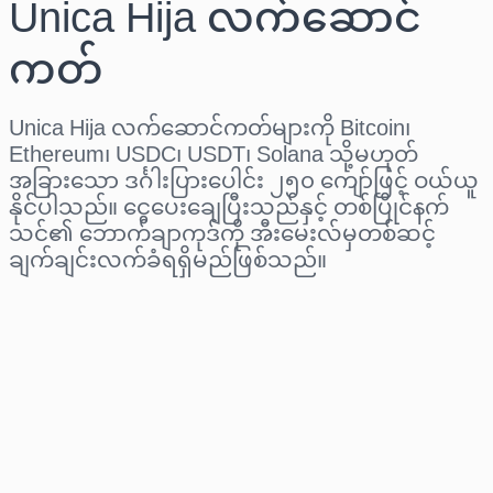
Unica Hija လက်ဆောင်
ကတ်
Unica Hija လက်ဆောင်ကတ်များကို Bitcoin၊
Ethereum၊ USDC၊ USDT၊ Solana သို့မဟုတ်
အခြားသော ဒင်္ဂါးပြားပေါင်း ၂၅၀ ကျော်ဖြင့် ဝယ်ယူ
နိုင်ပါသည်။ ငွေပေးချေပြီးသည်နှင့် တစ်ပြိုင်နက်
သင်၏ ဘောက်ချာကုဒ်ကို အီးမေးလ်မှတစ်ဆင့်
ချက်ချင်းလက်ခံရရှိမည်ဖြစ်သည်။
ဒေသ ရွေးပါ
ပမာဏ ရွေးချယ်ပါ