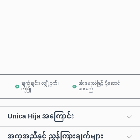
ခန့်မှန်းစျေးနှုန်း
ယခုဝယ်မည်
ကုန်ပစ္စည်းထဲသို့ ထည့်ရန်
ချက်ချင်း၊ လျှို့ဝှက်၊
အီးမေးလ်ဖြင့် ပို့ဆောင်
လုံခြုံ
ပေးမည်
Unica Hija အကြောင်း
အကူအညီနှင့် ညွှန်ကြားချက်များ