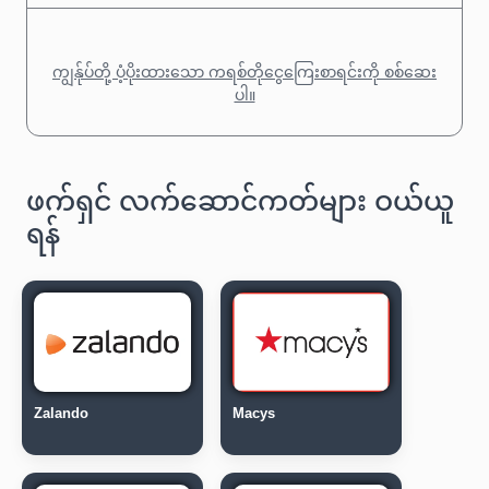
ကျွန်ုပ်တို့ ပံ့ပိုးထားသော ကရစ်တိုငွေကြေးစာရင်းကို စစ်ဆေး
ပါ။
ဖက်ရှင် လက်ဆောင်ကတ်များ ဝယ်ယူ
ရန်
Zalando
Macys