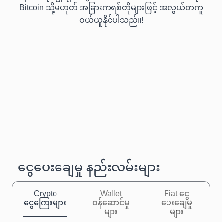
Bitcoin သို့မဟုတ် အခြားကရစ်တိုများဖြင့် အလွယ်တကူ
ဝယ်ယူနိုင်ပါသည်။!
ငွေပေးချေမှု နည်းလမ်းများ
Crypto
Wallet
Fiat ငွေ
ငွေကြေးများ
ဝန်ဆောင်မှု
ပေးချေမှု
များ
များ