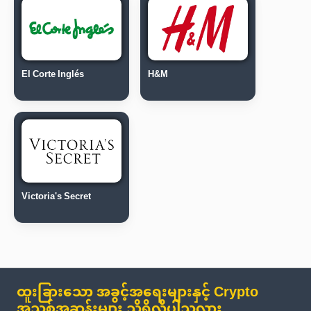
El Corte Inglés
H&M
Victoria's Secret
ထူးခြားသော အခွင့်အရေးများနှင့် Crypto
အသစ်အဆန်းများ သိရှိလိုပါသလား