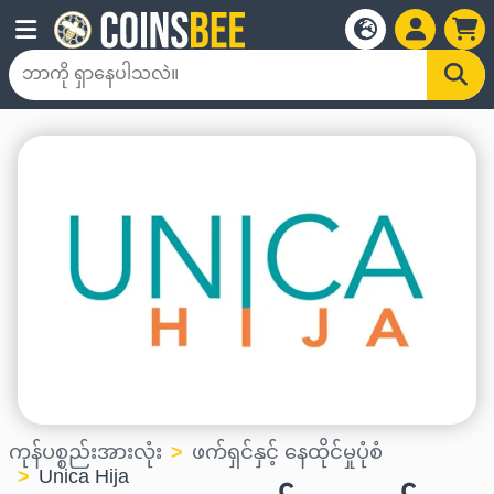
ကုန်ပစ္စည်းအားလုံး
ဖက်ရှင်နှင့် နေထိုင်မှုပုံစံ
Unica Hija