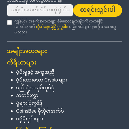
ဘယ်တော့မှ လက်လွတ်မခံပါနဲ့။
စာရင်းသွင်းပါ
ကျွန်ုပ်၏ အချက်အလက်များ စီမံဆောင်ရွက်ခြင်းကို လက်ခံပြီး
သတင်းလွှာ၏
ကိုယ်ရေးလုံခြုံမှု မူဝါဒ
စည်းကမ်းချက်များကို သဘောတူ
ပါသည်။
အမျိုးအစားများ
ကိရိယာများ
ပံ့ပိုးမှုနှင့် အကူအညီ
ပံ့ပိုးထားသော Crypto များ
မည်သို့အလုပ်လုပ်ပုံ
သတင်းလွှာ
ပွဲများပြက္ခဒိန်
CoinsBee မိုဘိုင်းအက်ပ်
ပရိုမိုးရှင်းများ