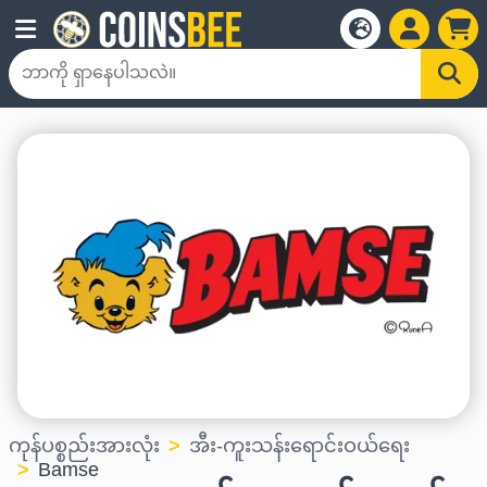
ကုန်ပစ္စည်းအားလုံး
အီး-ကူးသန်းရောင်းဝယ်ရေး
Bamse