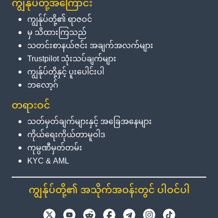
ကျွန်ုပ်တို့အကြောင်း
ကျွန်ုပ်တို့၏ ရာဇဝင်
မှ သိထားကြသည်
သတင်းစာနယ်ဇင်း အချက်အလက်များ
Trustpilot သုံးသပ်ချက်များ
ကျွန်ုပ်တို့နှင့် ပူးပေါင်းပါ
ဘလော့ဂ်
တရားဝင်
သတ်မှတ်ချက်များနှင့် အခြေအနေများ
ကိုယ်ရေးကိုယ်တာမူဝါဒ
ကုမ္ပဏီမှတ်တမ်း
KYC & AML
ကျွန်ုပ်တို့၏ အသိုက်အဝန်းတွင် ပါဝင်ပါ