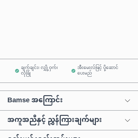
ယခုဝယ်မည်
ကုန်ပစ္စည်းထဲသို့ ထည့်ရန်
ချက်ချင်း၊ လျှို့ဝှက်၊
အီးမေးလ်ဖြင့် ပို့ဆောင်
လုံခြုံ
ပေးမည်
Bamse အကြောင်း
အကူအညီနှင့် ညွှန်ကြားချက်များ