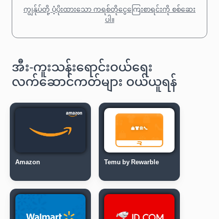
ကျွန်ုပ်တို့ ပံ့ပိုးထားသော ကရစ်တိုငွေကြေးစာရင်းကို စစ်ဆေး
ပါ။
အီး-ကူးသန်းရောင်းဝယ်ရေး
လက်ဆောင်ကတ်များ ဝယ်ယူရန်
Amazon
Temu by Rewarble