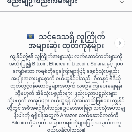
စည်းမျဉ်းစည်းကမ်းများ
သင့်ဒေသရှိ လူကြိုက်
အများဆုံး ထုတ်ကုန်များ
ကျွန်ုပ်တို့၏ လူကြိုက်အများဆုံး လက်ဆောင်ကတ်များကို
အသုံးပြု၍ Bitcoin, Ethereum, Litecoin, Solana နှင့် ၂၀၀
ကျော်သော ကရစ်တိုငွေကြေးများဖြင့် နေ့စဉ်သုံးပစ္စည်း
အမျိုးအစားများစွာကို ဝယ်ယူနိုင်ပါသည်။ ဂီတနှင့် ဗီဒီယို
ထုတ်လွှင့်ဝန်ဆောင်မှုများအတွက် လစဉ်ကြေးပေးချေရန်၊
သို့မဟုတ် အိမ်သုံးပစ္စည်းများ၊ နည်းပညာပစ္စည်းများ
သို့မဟုတ် စာအုပ်များ ဝယ်ယူရန် လိုအပ်သည်ဖြစ်စေ၊ ကျွန်ုပ်
တို့တွင် အစီအစဉ်ရှိပါသည်။ ဥပမာအားဖြင့်၊ သင်လိုအပ်သမျှ
နီးပါးကို ရရှိရန်အတွက် Amazon လက်ဆောင်ကတ်ကို
Bitcoin သို့မဟုတ် အခြားကရစ်တိုများဖြင့် အလွယ်တကူ
ဝယ်ယူနိုင်ပါသည်။!