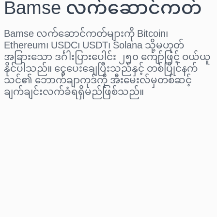
Bamse လက်ဆောင်ကတ်
Bamse လက်ဆောင်ကတ်များကို Bitcoin၊
Ethereum၊ USDC၊ USDT၊ Solana သို့မဟုတ်
အခြားသော ဒင်္ဂါးပြားပေါင်း ၂၅၀ ကျော်ဖြင့် ဝယ်ယူ
နိုင်ပါသည်။ ငွေပေးချေပြီးသည်နှင့် တစ်ပြိုင်နက်
သင်၏ ဘောက်ချာကုဒ်ကို အီးမေးလ်မှတစ်ဆင့်
ချက်ချင်းလက်ခံရရှိမည်ဖြစ်သည်။
ဒေသ ရွေးပါ
ပမာဏ ရွေးချယ်ပါ
ခန့်မှန်းစျေးနှုန်း