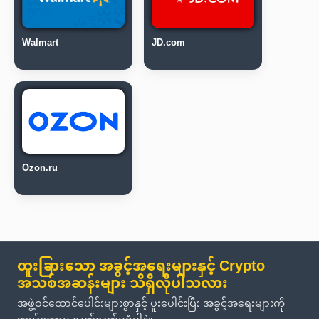
Walmart
JD.com
Ozon.ru
ထူးခြားသော အခွင့်အရေးများနှင့် Crypto
အသစ်အဆန်းများ သိရှိလိုပါသလား
အဖွဲ့ဝင်ထောင်ပေါင်းများစွာနှင့် ပူးပေါင်းပြီး အခွင့်အရေးများကို