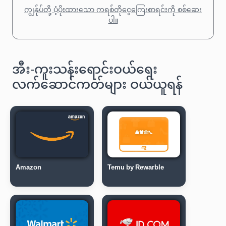
ကျွန်ုပ်တို့ ပံ့ပိုးထားသော ကရစ်တိုငွေကြေးစာရင်းကို စစ်ဆေး
ပါ။
အီး-ကူးသန်းရောင်းဝယ်ရေး
လက်ဆောင်ကတ်များ ဝယ်ယူရန်
Amazon
Temu by Rewarble