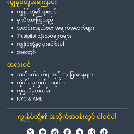
ကျွန်ုပ်တို့အကြောင်း
ကျွန်ုပ်တို့၏ ရာဇဝင်
မှ သိထားကြသည်
သတင်းစာနယ်ဇင်း အချက်အလက်များ
Trustpilot သုံးသပ်ချက်များ
ကျွန်ုပ်တို့နှင့် ပူးပေါင်းပါ
ဘလော့ဂ်
တရားဝင်
သတ်မှတ်ချက်များနှင့် အခြေအနေများ
ကိုယ်ရေးကိုယ်တာမူဝါဒ
ကုမ္ပဏီမှတ်တမ်း
KYC & AML
ကျွန်ုပ်တို့၏ အသိုက်အဝန်းတွင် ပါဝင်ပါ