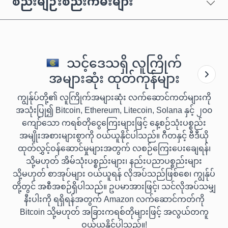
စည်းမျဉ်းစည်းကမ်းများ
သင့်ဒေသရှိ လူကြိုက်
အများဆုံး ထုတ်ကုန်များ
ကျွန်ုပ်တို့၏ လူကြိုက်အများဆုံး လက်ဆောင်ကတ်များကို
အသုံးပြု၍ Bitcoin, Ethereum, Litecoin, Solana နှင့် ၂၀၀
ကျော်သော ကရစ်တိုငွေကြေးများဖြင့် နေ့စဉ်သုံးပစ္စည်း
အမျိုးအစားများစွာကို ဝယ်ယူနိုင်ပါသည်။ ဂီတနှင့် ဗီဒီယို
ထုတ်လွှင့်ဝန်ဆောင်မှုများအတွက် လစဉ်ကြေးပေးချေရန်၊
သို့မဟုတ် အိမ်သုံးပစ္စည်းများ၊ နည်းပညာပစ္စည်းများ
သို့မဟုတ် စာအုပ်များ ဝယ်ယူရန် လိုအပ်သည်ဖြစ်စေ၊ ကျွန်ုပ်
တို့တွင် အစီအစဉ်ရှိပါသည်။ ဥပမာအားဖြင့်၊ သင်လိုအပ်သမျှ
နီးပါးကို ရရှိရန်အတွက် Amazon လက်ဆောင်ကတ်ကို
Bitcoin သို့မဟုတ် အခြားကရစ်တိုများဖြင့် အလွယ်တကူ
ဝယ်ယူနိုင်ပါသည်။!