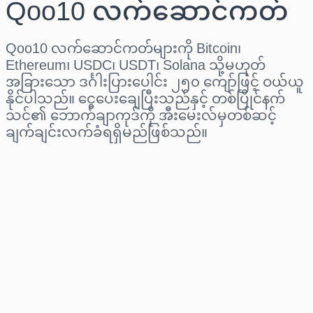
Qoo10 လက်ဆောင်ကတ်
Qoo10 လက်ဆောင်ကတ်များကို Bitcoin၊
Ethereum၊ USDC၊ USDT၊ Solana သို့မဟုတ်
အခြားသော ဒင်္ဂါးပြားပေါင်း ၂၅၀ ကျော်ဖြင့် ဝယ်ယူ
နိုင်ပါသည်။ ငွေပေးချေပြီးသည်နှင့် တစ်ပြိုင်နက်
သင်၏ ဘောက်ချာကုဒ်ကို အီးမေးလ်မှတစ်ဆင့်
ချက်ချင်းလက်ခံရရှိမည်ဖြစ်သည်။
ဒေသ ရွေးပါ
ပမာဏ ရွေးချယ်ပါ
ခန့်မှန်းစျေးနှုန်း