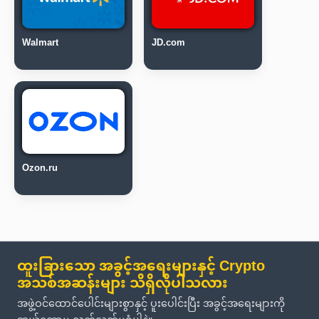
Walmart
JD.com
Ozon.ru
ထူးခြားသော အခွင့်အရေးများနှင့် Crypto
အသစ်အဆန်းများ သိရှိလိုပါသလား
အဖွဲ့ဝင်ထောင်ပေါင်းများစွာနှင့် ပူးပေါင်းပြီး အခွင့်အရေးများကို