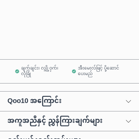
ယခုဝယ်မည်
ကုန်ပစ္စည်းထဲသို့ ထည့်ရန်
ချက်ချင်း၊ လျှို့ဝှက်၊
အီးမေးလ်ဖြင့် ပို့ဆောင်
လုံခြုံ
ပေးမည်
Qoo10 အကြောင်း
အကူအညီနှင့် ညွှန်ကြားချက်များ