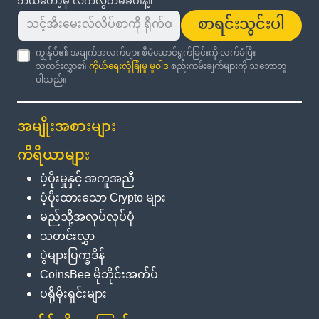
ဘယ်တော့မှ လက်လွတ်မခံပါနဲ့။
စာရင်းသွင်းပါ
ကျွန်ုပ်၏ အချက်အလက်များ စီမံဆောင်ရွက်ခြင်းကို လက်ခံပြီး
သတင်းလွှာ၏
ကိုယ်ရေးလုံခြုံမှု မူဝါဒ
စည်းကမ်းချက်များကို သဘောတူ
ပါသည်။
အမျိုးအစားများ
ကိရိယာများ
ပံ့ပိုးမှုနှင့် အကူအညီ
ပံ့ပိုးထားသော Crypto များ
မည်သို့အလုပ်လုပ်ပုံ
သတင်းလွှာ
ပွဲများပြက္ခဒိန်
CoinsBee မိုဘိုင်းအက်ပ်
ပရိုမိုးရှင်းများ