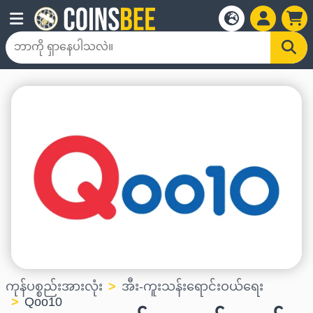
ကုန်ပစ္စည်းအားလုံး
အီး-ကူးသန်းရောင်းဝယ်ရေး
Qoo10