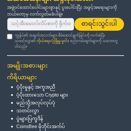
အဖွဲ့ဝင်ထောင်ပေါင်းများစွာနှင့် ပူးပေါင်းပြီး အခွင့်အရေးများကို
ဘယ်တော့မှ လက်လွတ်မခံပါနဲ့။
စာရင်းသွင်းပါ
ကျွန်ုပ်၏ အချက်အလက်များ စီမံဆောင်ရွက်ခြင်းကို လက်ခံပြီး
သတင်းလွှာ၏
ကိုယ်ရေးလုံခြုံမှု မူဝါဒ
စည်းကမ်းချက်များကို သဘောတူ
ပါသည်။
အမျိုးအစားများ
ကိရိယာများ
ပံ့ပိုးမှုနှင့် အကူအညီ
ပံ့ပိုးထားသော Crypto များ
မည်သို့အလုပ်လုပ်ပုံ
သတင်းလွှာ
ပွဲများပြက္ခဒိန်
CoinsBee မိုဘိုင်းအက်ပ်