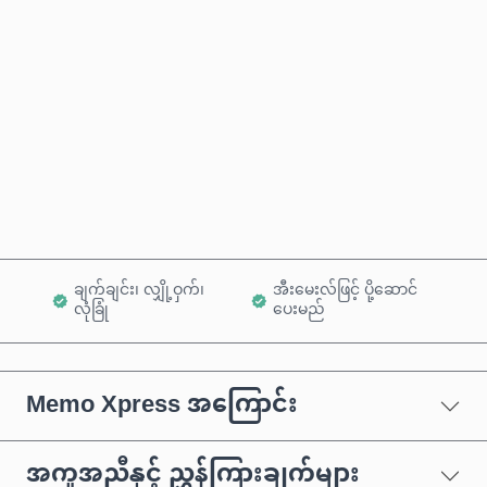
ခန့်မှန်းစျေးနှုန်း
ယခုဝယ်မည်
ကုန်ပစ္စည်းထဲသို့ ထည့်ရန်
ချက်ချင်း၊ လျှို့ဝှက်၊
အီးမေးလ်ဖြင့် ပို့ဆောင်
လုံခြုံ
ပေးမည်
Memo Xpress အကြောင်း
အကူအညီနှင့် ညွှန်ကြားချက်များ