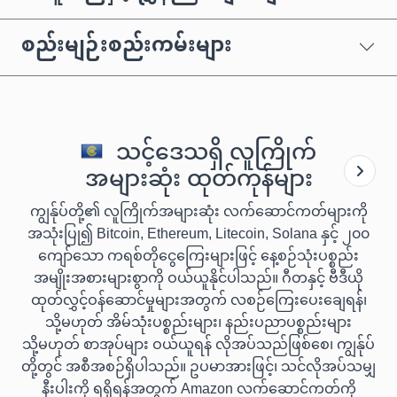
စည်းမျဉ်းစည်းကမ်းများ
သင့်ဒေသရှိ လူကြိုက်
အများဆုံး ထုတ်ကုန်များ
ကျွန်ုပ်တို့၏ လူကြိုက်အများဆုံး လက်ဆောင်ကတ်များကို
အသုံးပြု၍ Bitcoin, Ethereum, Litecoin, Solana နှင့် ၂၀၀
ကျော်သော ကရစ်တိုငွေကြေးများဖြင့် နေ့စဉ်သုံးပစ္စည်း
အမျိုးအစားများစွာကို ဝယ်ယူနိုင်ပါသည်။ ဂီတနှင့် ဗီဒီယို
ထုတ်လွှင့်ဝန်ဆောင်မှုများအတွက် လစဉ်ကြေးပေးချေရန်၊
သို့မဟုတ် အိမ်သုံးပစ္စည်းများ၊ နည်းပညာပစ္စည်းများ
သို့မဟုတ် စာအုပ်များ ဝယ်ယူရန် လိုအပ်သည်ဖြစ်စေ၊ ကျွန်ုပ်
တို့တွင် အစီအစဉ်ရှိပါသည်။ ဥပမာအားဖြင့်၊ သင်လိုအပ်သမျှ
နီးပါးကို ရရှိရန်အတွက် Amazon လက်ဆောင်ကတ်ကို