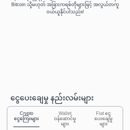
Bitcoin သို့မဟုတ် အခြားကရစ်တိုများဖြင့် အလွယ်တကူ
ဝယ်ယူနိုင်ပါသည်။!
ငွေပေးချေမှု နည်းလမ်းများ
Crypto
Wallet
Fiat ငွေ
ငွေကြေးများ
ဝန်ဆောင်မှု
ပေးချေမှု
များ
များ