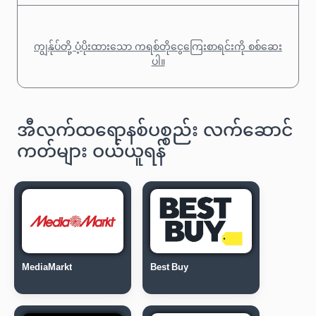
ကျွန်ုပ်တို့ ပံ့ပိုးထားသော ကရစ်တိုငွေကြေးစာရင်းကို စစ်ဆေး
ပါ။
အီလက်ထရောနစ်ပစ္စည်း လက်ဆောင်
ကတ်များ ဝယ်ယူရန်
MediaMarkt
Best Buy