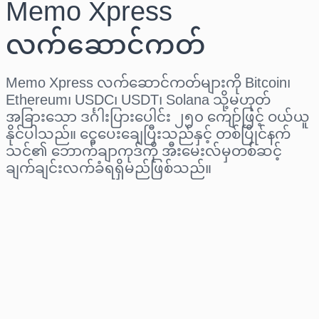
Memo Xpress
လက်ဆောင်ကတ်
Memo Xpress လက်ဆောင်ကတ်များကို Bitcoin၊
Ethereum၊ USDC၊ USDT၊ Solana သို့မဟုတ်
အခြားသော ဒင်္ဂါးပြားပေါင်း ၂၅၀ ကျော်ဖြင့် ဝယ်ယူ
နိုင်ပါသည်။ ငွေပေးချေပြီးသည်နှင့် တစ်ပြိုင်နက်
သင်၏ ဘောက်ချာကုဒ်ကို အီးမေးလ်မှတစ်ဆင့်
ချက်ချင်းလက်ခံရရှိမည်ဖြစ်သည်။
ဒေသ ရွေးပါ
ပမာဏ ရွေးချယ်ပါ