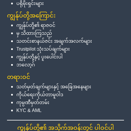
ပရိုမိုးရှင်းများ
ကျွန်ုပ်တို့အကြောင်း
ကျွန်ုပ်တို့၏ ရာဇဝင်
မှ သိထားကြသည်
သတင်းစာနယ်ဇင်း အချက်အလက်များ
Trustpilot သုံးသပ်ချက်များ
ကျွန်ုပ်တို့နှင့် ပူးပေါင်းပါ
ဘလော့ဂ်
တရားဝင်
သတ်မှတ်ချက်များနှင့် အခြေအနေများ
ကိုယ်ရေးကိုယ်တာမူဝါဒ
ကုမ္ပဏီမှတ်တမ်း
KYC & AML
ကျွန်ုပ်တို့၏ အသိုက်အဝန်းတွင် ပါဝင်ပါ