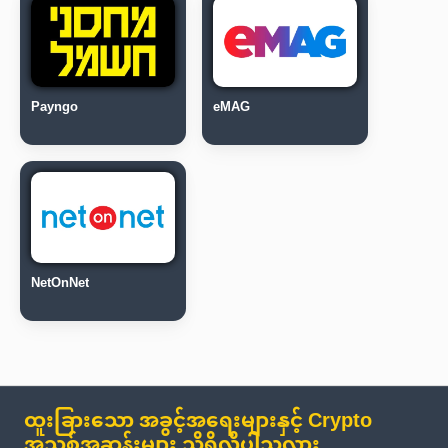
Payngo
eMAG
NetOnNet
ထူးခြားသော အခွင့်အရေးများနှင့် Crypto
အသစ်အဆန်းများ သိရှိလိုပါသလား