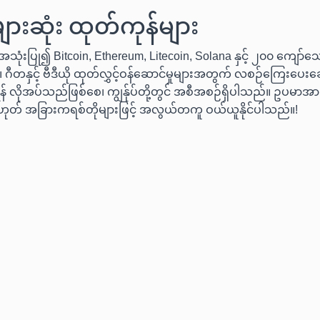
ားဆုံး ထုတ်ကုန်များ
သုံးပြု၍ Bitcoin, Ethereum, Litecoin, Solana နှင့် ၂၀၀ ကျော်သ
 ဂီတနှင့် ဗီဒီယို ထုတ်လွှင့်ဝန်ဆောင်မှုများအတွက် လစဉ်ကြေးပေးချေ
် လိုအပ်သည်ဖြစ်စေ၊ ကျွန်ုပ်တို့တွင် အစီအစဉ်ရှိပါသည်။ ဥပမာအားဖ
ဟုတ် အခြားကရစ်တိုများဖြင့် အလွယ်တကူ ဝယ်ယူနိုင်ပါသည်။!