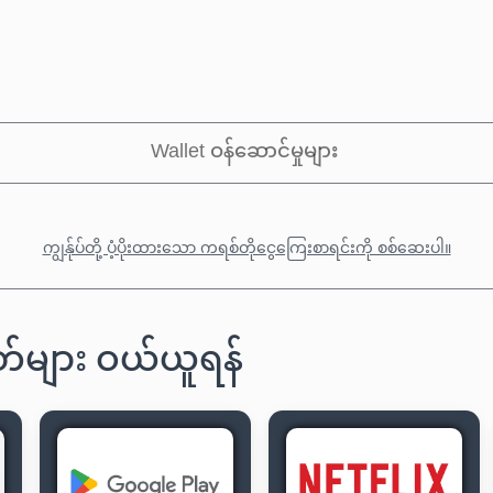
Wallet ဝန်ဆောင်မှုများ
ကျွန်ုပ်တို့ ပံ့ပိုးထားသော ကရစ်တိုငွေကြေးစာရင်းကို စစ်ဆေးပါ။
်များ ဝယ်ယူရန်