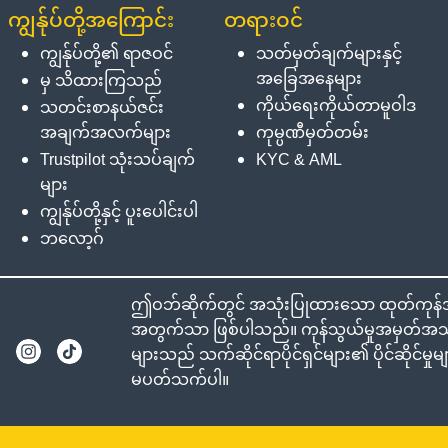
ကျွန်ုပ်တို့အကြောင်း
တရားဝင်
ကျွန်ုပ်တို့၏ ရာဇဝင်
သတ်မှတ်ချက်များနှင့်
အခြေအနေများ
မှ သိထားကြသည်
ကိုယ်ရေးကိုယ်တာမူဝါဒ
သတင်းစာနယ်ဇင်း
အချက်အလက်များ
ကုမ္ပဏီမှတ်တမ်း
Trustpilot သုံးသပ်ချက်
KYC & AML
များ
ကျွန်ုပ်တို့နှင့် ပူးပေါင်းပါ
ဘလော့ဂ်
ဤဝဘ်ဆိုက်တွင် အသုံးပြုထားသော ထုတ်ကုန်အမည
အတွက်သာ ဖြစ်ပါသည်။ ကုန်သွယ်မှုအမှတ်အသား
များသည် သက်ဆိုင်ရာပိုင်ရှင်များ၏ ပိုင်ဆိုင်မ
မပတ်သက်ပါ။