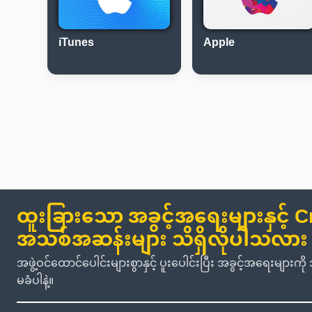
iTunes
Apple
ထူးခြားသော အခွင့်အရေးများနှင့် C
အသစ်အဆန်းများ သိရှိလိုပါသလား
အဖွဲ့ဝင်ထောင်ပေါင်းများစွာနှင့် ပူးပေါင်းပြီး အခွင့်အရေးမျာ
မခံပါနဲ့။