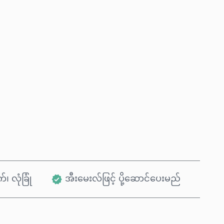
ယခုဝယ်မည်
ကုန်ပစ္စည်းထဲသို့ ထည့်ရန်
်၊ လုံခြုံ
အီးမေးလ်ဖြင့် ပို့ဆောင်ပေးမည်