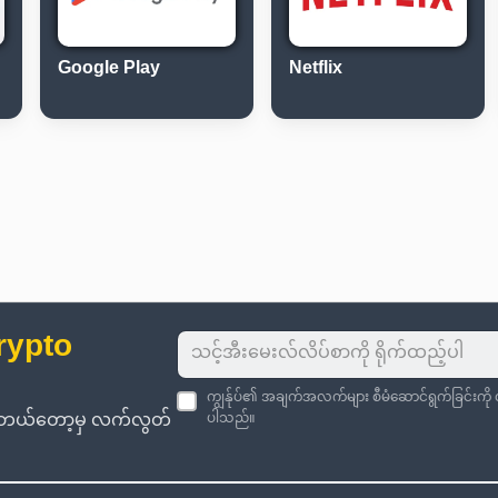
Google Play
Netflix
rypto
ကျွန်ုပ်၏ အချက်အလက်များ စီမံဆောင်ရွက်ခြင်းကိ
းကို ဘယ်တော့မှ လက်လွတ်
ပါသည်။