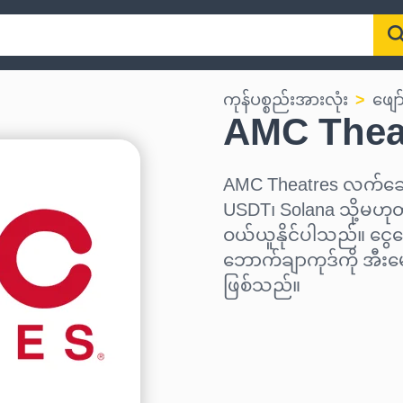
ကုန်ပစ္စည်းအားလုံး
ဖျော
AMC Thea
AMC Theatres လက်ဆော
USDT၊ Solana သို့မဟုတ်
ဝယ်ယူနိုင်ပါသည်။ ငွေပ
ဘောက်ချာကုဒ်ကို အီးမ
ဖြစ်သည်။
ဒေသ ရွေးပါ