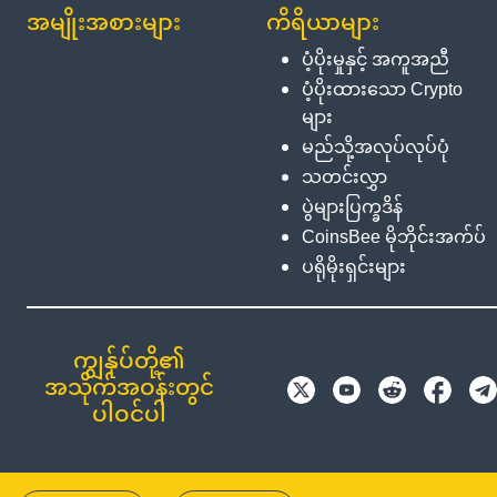
အမျိုးအစားများ
ကိရိယာများ
ပံ့ပိုးမှုနှင့် အကူအညီ
ပံ့ပိုးထားသော Crypto
များ
မည်သို့အလုပ်လုပ်ပုံ
သတင်းလွှာ
ပွဲများပြက္ခဒိန်
CoinsBee မိုဘိုင်းအက်ပ်
ပရိုမိုးရှင်းများ
ကျွန်ုပ်တို့၏
အသိုက်အဝန်းတွင်
ပါဝင်ပါ