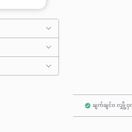
ပမာဏ ရွေးချယ်ပါ
ခန့်မှန်းစျေးနှုန်း
ချက်ချင်း၊ လျှို့ဝှက