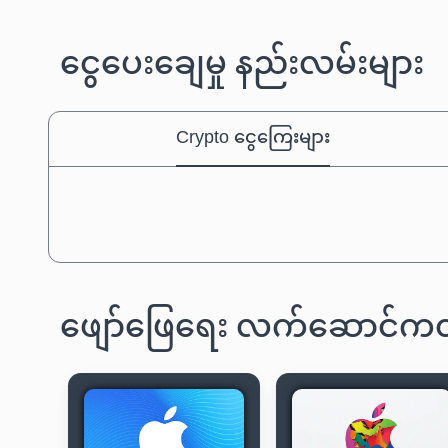
ငွေပေးချေမှု နည်းလမ်းများ
Crypto ငွေကြေးများ
ဖျော်ဖြေရေး လက်ဆောင်ကတ