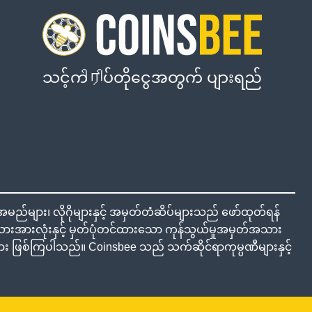
သင့်ကிரிပ်တိုငွေအတွက် ပျားရည်
်များ၊ လိုဂိုများနှင့် အမှတ်တံဆိပ်များသည် ဖော်ထုတ်ရန်
အားလုံးနှင့် မှတ်ပုံတင်ထားသော ကုန်သွယ်မှုအမှတ်အသား
ှုများ ဖြစ်ကြပါသည်။ Coinsbee သည် သက်ဆိုင်ရာကုမ္ပဏီများနှင့်