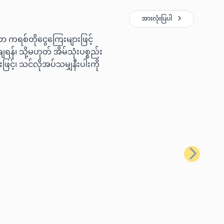
အားလုံးပြပါ
ော ကရစ်တိုငွေကြေးများဖြင့်
ရန်၊ သို့မဟုတ် အိမ်သုံးပစ္စည်း
ြင့်၊ သင်လိုအပ်သမျှနီးပါးကို
နောက်တစ်ခ