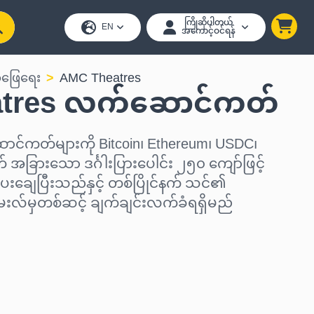
ကြိုဆိုပါတယ်
EN
အကောင့်ဝင်ရန်
်ဖြေရေး
AMC Theatres
tres လက်ဆောင်ကတ်
င်ကတ်များကို Bitcoin၊ Ethereum၊ USDC၊
 အခြားသော ဒင်္ဂါးပြားပေါင်း ၂၅၀ ကျော်ဖြင့်
ေးချေပြီးသည်နှင့် တစ်ပြိုင်နက် သင်၏
ေးလ်မှတစ်ဆင့် ချက်ချင်းလက်ခံရရှိမည်