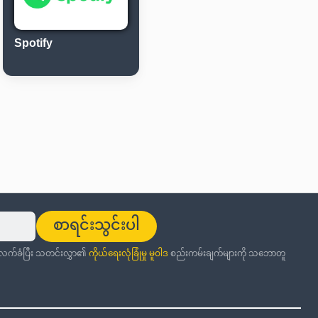
Spotify
စာရင်းသွင်းပါ
ု လက်ခံပြီး သတင်းလွှာ၏
ကိုယ်ရေးလုံခြုံမှု မူဝါဒ
စည်းကမ်းချက်များကို သဘောတူ