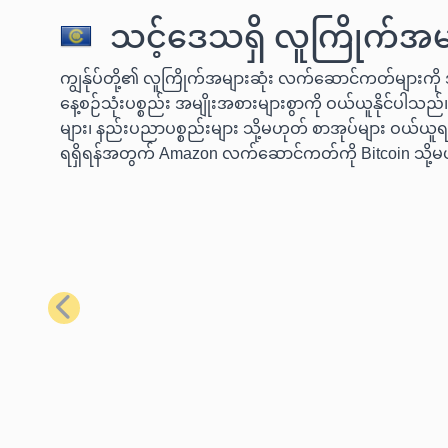
သင့်ဒေသရှိ လူကြိုက်အမျ
ကျွန်ုပ်တို့၏ လူကြိုက်အများဆုံး လက်ဆောင်ကတ်များကို အ
နေ့စဉ်သုံးပစ္စည်း အမျိုးအစားများစွာကို ဝယ်ယူနိုင်ပါသည်။
များ၊ နည်းပညာပစ္စည်းများ သို့မဟုတ် စာအုပ်များ ဝယ်ယူရန
ရရှိရန်အတွက် Amazon လက်ဆောင်ကတ်ကို Bitcoin သို့မ
ယခင်