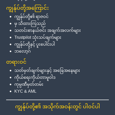
ကျွန်ုပ်တို့အကြောင်း
ကျွန်ုပ်တို့၏ ရာဇဝင်
မှ သိထားကြသည်
သတင်းစာနယ်ဇင်း အချက်အလက်များ
Trustpilot သုံးသပ်ချက်များ
ကျွန်ုပ်တို့နှင့် ပူးပေါင်းပါ
ဘလော့ဂ်
တရားဝင်
သတ်မှတ်ချက်များနှင့် အခြေအနေများ
ကိုယ်ရေးကိုယ်တာမူဝါဒ
ကုမ္ပဏီမှတ်တမ်း
KYC & AML
ကျွန်ုပ်တို့၏ အသိုက်အဝန်းတွင် ပါဝင်ပါ