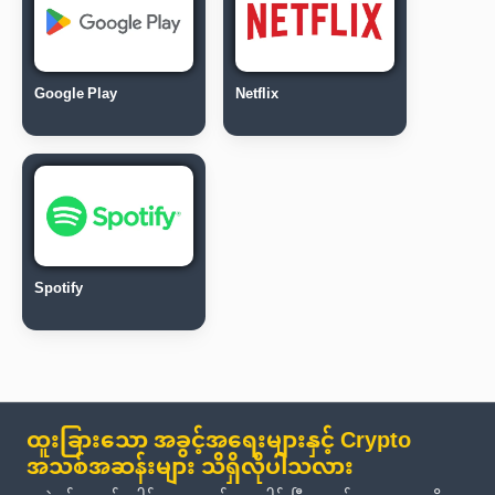
Google Play
Netflix
Spotify
ထူးခြားသော အခွင့်အရေးများနှင့် Crypto
အသစ်အဆန်းများ သိရှိလိုပါသလား