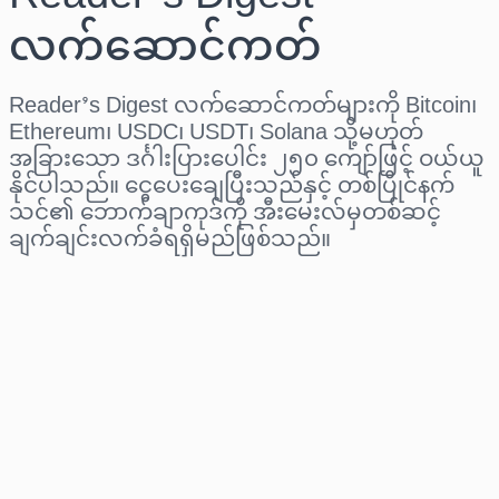
လက်ဆောင်ကတ်
Reader’s Digest လက်ဆောင်ကတ်များကို Bitcoin၊
Ethereum၊ USDC၊ USDT၊ Solana သို့မဟုတ်
အခြားသော ဒင်္ဂါးပြားပေါင်း ၂၅၀ ကျော်ဖြင့် ဝယ်ယူ
နိုင်ပါသည်။ ငွေပေးချေပြီးသည်နှင့် တစ်ပြိုင်နက်
သင်၏ ဘောက်ချာကုဒ်ကို အီးမေးလ်မှတစ်ဆင့်
ချက်ချင်းလက်ခံရရှိမည်ဖြစ်သည်။
ဒေသ ရွေးပါ
ပမာဏ ရွေးချယ်ပါ
ခန့်မှန်းစျေးနှုန်း