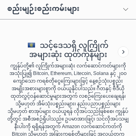
စည်းမျဉ်းစည်းကမ်းများ
သင့်ဒေသရှိ လူကြိုက်
အများဆုံး ထုတ်ကုန်များ
ကျွန်ုပ်တို့၏ လူကြိုက်အများဆုံး လက်ဆောင်ကတ်များကို
အသုံးပြု၍ Bitcoin, Ethereum, Litecoin, Solana နှင့် ၂၀၀
ကျော်သော ကရစ်တိုငွေကြေးများဖြင့် နေ့စဉ်သုံးပစ္စည်း
အမျိုးအစားများစွာကို ဝယ်ယူနိုင်ပါသည်။ ဂီတနှင့် ဗီဒီယို
ထုတ်လွှင့်ဝန်ဆောင်မှုများအတွက် လစဉ်ကြေးပေးချေရန်၊
သို့မဟုတ် အိမ်သုံးပစ္စည်းများ၊ နည်းပညာပစ္စည်းများ
သို့မဟုတ် စာအုပ်များ ဝယ်ယူရန် လိုအပ်သည်ဖြစ်စေ၊ ကျွန်ုပ်
တို့တွင် အစီအစဉ်ရှိပါသည်။ ဥပမာအားဖြင့်၊ သင်လိုအပ်သမျှ
နီးပါးကို ရရှိရန်အတွက် Amazon လက်ဆောင်ကတ်ကို
Bitcoin သို့မဟုတ် အခြားကရစ်တိုများဖြင့် အလွယ်တကူ