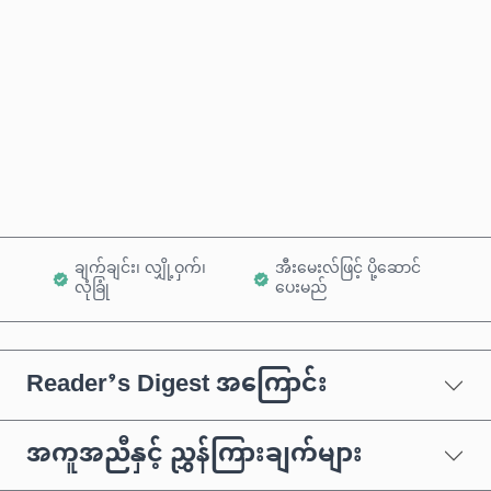
ယခုဝယ်မည်
ကုန်ပစ္စည်းထဲသို့ ထည့်ရန်
ချက်ချင်း၊ လျှို့ဝှက်၊
အီးမေးလ်ဖြင့် ပို့ဆောင်
လုံခြုံ
ပေးမည်
Reader’s Digest အကြောင်း
အကူအညီနှင့် ညွှန်ကြားချက်များ