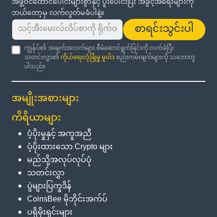
အဖွဲ့ဝင်ထောင်ပေါင်းများစွာနှင့် ပူးပေါင်းပြီး အခွင့်အရေးများကို
ဘယ်တော့မှ လက်လွတ်မခံပါနဲ့။
စာရင်းသွင်းပါ
ကျွန်ုပ်၏ အချက်အလက်များ စီမံဆောင်ရွက်ခြင်းကို လက်ခံပြီး
သတင်းလွှာ၏
ကိုယ်ရေးလုံခြုံမှု မူဝါဒ
စည်းကမ်းချက်များကို သဘောတူ
ပါသည်။
အမျိုးအစားများ
ကိရိယာများ
ပံ့ပိုးမှုနှင့် အကူအညီ
ပံ့ပိုးထားသော Crypto များ
မည်သို့အလုပ်လုပ်ပုံ
သတင်းလွှာ
ပွဲများပြက္ခဒိန်
CoinsBee မိုဘိုင်းအက်ပ်
ပရိုမိုးရှင်းများ