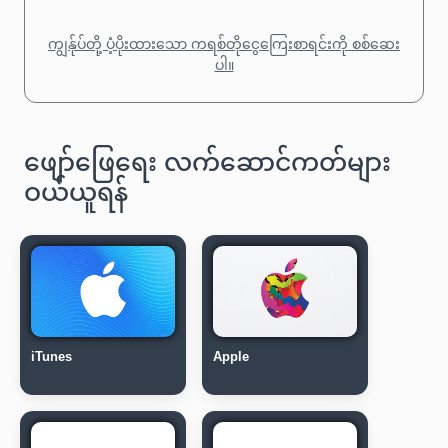
ကျွန်ုပ်တို့ ပံ့ပိုးထားသော ကရစ်တိုငွေကြေးစာရင်းကို စစ်ဆေး
ပါ။
ဖျော်ဖြေရေး လက်ဆောင်ကတ်များ
ဝယ်ယူရန်
iTunes
Apple