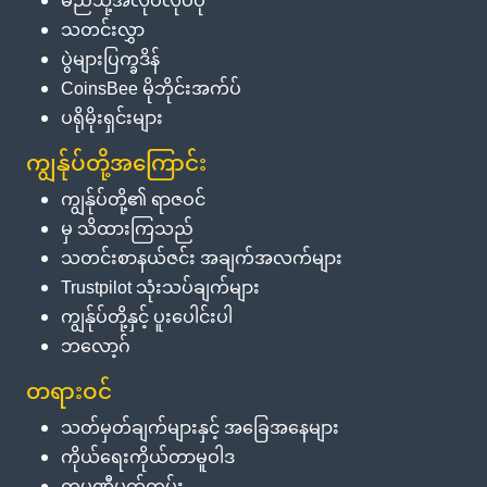
မည်သို့အလုပ်လုပ်ပုံ
သတင်းလွှာ
ပွဲများပြက္ခဒိန်
CoinsBee မိုဘိုင်းအက်ပ်
ပရိုမိုးရှင်းများ
ကျွန်ုပ်တို့အကြောင်း
ကျွန်ုပ်တို့၏ ရာဇဝင်
မှ သိထားကြသည်
သတင်းစာနယ်ဇင်း အချက်အလက်များ
Trustpilot သုံးသပ်ချက်များ
ကျွန်ုပ်တို့နှင့် ပူးပေါင်းပါ
ဘလော့ဂ်
တရားဝင်
သတ်မှတ်ချက်များနှင့် အခြေအနေများ
ကိုယ်ရေးကိုယ်တာမူဝါဒ