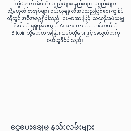
သို့မဟုတ် အိမ်သုံးပစ္စည်းများ၊ နည်းပညာပစ္စည်းများ
သို့မဟုတ် စာအုပ်များ ဝယ်ယူရန် လိုအပ်သည်ဖြစ်စေ၊ ကျွန်ုပ်
တို့တွင် အစီအစဉ်ရှိပါသည်။ ဥပမာအားဖြင့်၊ သင်လိုအပ်သမျှ
နီးပါးကို ရရှိရန်အတွက် Amazon လက်ဆောင်ကတ်ကို
Bitcoin သို့မဟုတ် အခြားကရစ်တိုများဖြင့် အလွယ်တကူ
ဝယ်ယူနိုင်ပါသည်။!
ငွေပေးချေမှု နည်းလမ်းများ