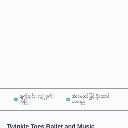
ခန့်မှန်းစျေးနှုန်း
ယခုဝယ်မည်
ကုန်ပစ္စည်းထဲသို့ ထည့်ရန်
ချက်ချင်း၊ လျှို့ဝှက်၊
အီးမေးလ်ဖြင့် ပို့ဆောင်
လုံခြုံ
ပေးမည်
Twinkle Toes Ballet and Music