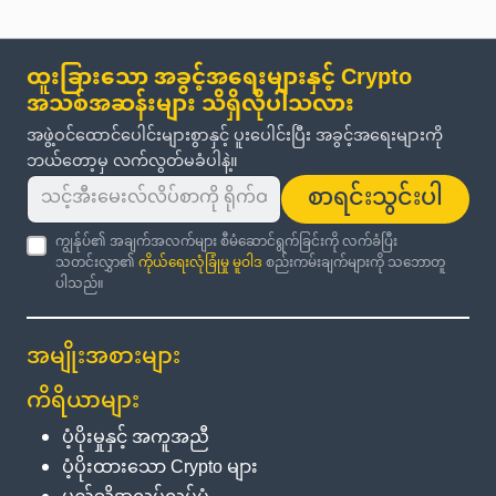
ထူးခြားသော အခွင့်အရေးများနှင့် Crypto
အသစ်အဆန်းများ သိရှိလိုပါသလား
အဖွဲ့ဝင်ထောင်ပေါင်းများစွာနှင့် ပူးပေါင်းပြီး အခွင့်အရေးများကို
ဘယ်တော့မှ လက်လွတ်မခံပါနဲ့။
စာရင်းသွင်းပါ
ကျွန်ုပ်၏ အချက်အလက်များ စီမံဆောင်ရွက်ခြင်းကို လက်ခံပြီး
သတင်းလွှာ၏
ကိုယ်ရေးလုံခြုံမှု မူဝါဒ
စည်းကမ်းချက်များကို သဘောတူ
ပါသည်။
အမျိုးအစားများ
ကိရိယာများ
ပံ့ပိုးမှုနှင့် အကူအညီ
ပံ့ပိုးထားသော Crypto များ