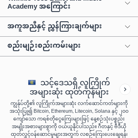
Academy အကြောင်း
အကူအညီနှင့် ညွှန်ကြားချက်များ
စည်းမျဉ်းစည်းကမ်းများ
သင့်ဒေသရှိ လူကြိုက်
အများဆုံး ထုတ်ကုန်များ
ကျွန်ုပ်တို့၏ လူကြိုက်အများဆုံး လက်ဆောင်ကတ်များကို
အသုံးပြု၍ Bitcoin, Ethereum, Litecoin, Solana နှင့် ၂၀၀
ကျော်သော ကရစ်တိုငွေကြေးများဖြင့် နေ့စဉ်သုံးပစ္စည်း
အမျိုးအစားများစွာကို ဝယ်ယူနိုင်ပါသည်။ ဂီတနှင့် ဗီဒီယို
ထုတ်လွှင့်ဝန်ဆောင်မှုများအတွက် လစဉ်ကြေးပေးချေရန်၊