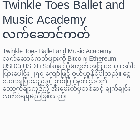
Twinkle Toes Ballet and
Music Academy
လက်ဆောင်ကတ်
Twinkle Toes Ballet and Music Academy
လက်ဆောင်ကတ်များကို Bitcoin၊ Ethereum၊
USDC၊ USDT၊ Solana သို့မဟုတ် အခြားသော ဒင်္ဂါး
ပြားပေါင်း ၂၅၀ ကျော်ဖြင့် ဝယ်ယူနိုင်ပါသည်။ ငွေ
ပေးချေပြီးသည်နှင့် တစ်ပြိုင်နက် သင်၏
ဘောက်ချာကုဒ်ကို အီးမေးလ်မှတစ်ဆင့် ချက်ချင်း
လက်ခံရရှိမည်ဖြစ်သည်။
ဒေသ ရွေးပါ
ပမာဏ ရွေးချယ်ပါ