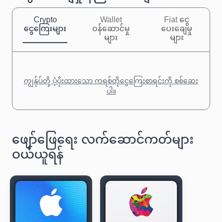
Crypto
Wallet
Fiat ငွေ
ငွေကြေးများ
ဝန်ဆောင်မှု
ပေးချေမှု
များ
များ
ကျွန်ုပ်တို့ ပံ့ပိုးထားသော ကရစ်တိုငွေကြေးစာရင်းကို စစ်ဆေး
ပါ။
ဖျော်ဖြေရေး လက်ဆောင်ကတ်များ
ဝယ်ယူရန်