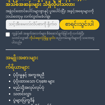
အသစ်အဆန်းများ သိရှိလိုပါသလား
အဖွဲ့ဝင်ထောင်ပေါင်းများစွာနှင့် ပူးပေါင်းပြီး အခွင့်အရေးများကို
ဘယ်တော့မှ လက်လွတ်မခံပါနဲ့။
စာရင်းသွင်းပါ
ကျွန်ုပ်၏ အချက်အလက်များ စီမံဆောင်ရွက်ခြင်းကို လက်ခံပြီး
သတင်းလွှာ၏
ကိုယ်ရေးလုံခြုံမှု မူဝါဒ
စည်းကမ်းချက်များကို သဘောတူ
ပါသည်။
အမျိုးအစားများ
ကိရိယာများ
ပံ့ပိုးမှုနှင့် အကူအညီ
ပံ့ပိုးထားသော Crypto များ
မည်သို့အလုပ်လုပ်ပုံ
သတင်းလွှာ
ပွဲများပြက္ခဒိန်