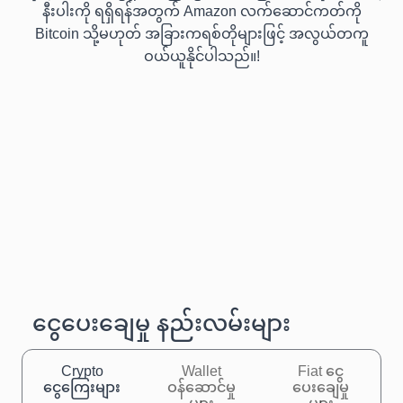
နီးပါးကို ရရှိရန်အတွက် Amazon လက်ဆောင်ကတ်ကို
Bitcoin သို့မဟုတ် အခြားကရစ်တိုများဖြင့် အလွယ်တကူ
ဝယ်ယူနိုင်ပါသည်။!
ငွေပေးချေမှု နည်းလမ်းများ
Crypto
Wallet
Fiat ငွေ
ငွေကြေးများ
ဝန်ဆောင်မှု
ပေးချေမှု