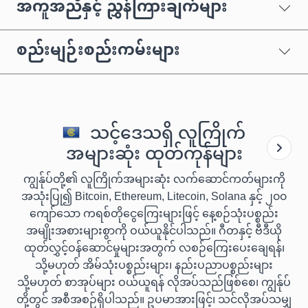
အကူအညီနှင့် ညွှန်ကြားချက်များ
စည်းမျဉ်းစည်းကမ်းများ
သင့်ဒေသရှိ လူကြိုက်
အများဆုံး ထုတ်ကုန်များ
ကျွန်ုပ်တို့၏ လူကြိုက်အများဆုံး လက်ဆောင်ကတ်များကို
အသုံးပြု၍ Bitcoin, Ethereum, Litecoin, Solana နှင့် ၂၀၀
ကျော်သော ကရစ်တိုငွေကြေးများဖြင့် နေ့စဉ်သုံးပစ္စည်း
အမျိုးအစားများစွာကို ဝယ်ယူနိုင်ပါသည်။ ဂီတနှင့် ဗီဒီယို
ထုတ်လွှင့်ဝန်ဆောင်မှုများအတွက် လစဉ်ကြေးပေးချေရန်၊
သို့မဟုတ် အိမ်သုံးပစ္စည်းများ၊ နည်းပညာပစ္စည်းများ
သို့မဟုတ် စာအုပ်များ ဝယ်ယူရန် လိုအပ်သည်ဖြစ်စေ၊ ကျွန်ုပ်
တို့တွင် အစီအစဉ်ရှိပါသည်။ ဥပမာအားဖြင့်၊ သင်လိုအပ်သမျှ