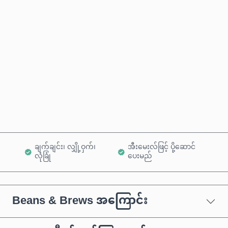
ခန့်မှန်းစျေးနှုန်း
ယခုဝယ်မည်
ကုန်ပစ္စည်းထဲသို့ ထည့်ရန်
ချက်ချင်း၊ လျှို့ဝှက်၊
အီးမေးလ်ဖြင့် ပို့ဆောင်
လုံခြုံ
ပေးမည်
Beans & Brews အကြောင်း