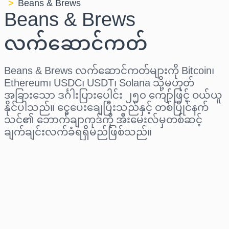
Beans & Brews
Beans & Brews
လက်ဆောင်ကတ်
Beans & Brews လက်ဆောင်ကတ်များကို Bitcoin၊
Ethereum၊ USDC၊ USDT၊ Solana သို့မဟုတ်
အခြားသော ဒင်္ဂါးပြားပေါင်း ၂၅၀ ကျော်ဖြင့် ဝယ်ယူ
နိုင်ပါသည်။ ငွေပေးချေပြီးသည်နှင့် တစ်ပြိုင်နက်
သင်၏ ဘောက်ချာကုဒ်ကို အီးမေးလ်မှတစ်ဆင့်
ချက်ချင်းလက်ခံရရှိမည်ဖြစ်သည်။
ဒေသ ရွေးပါ
ပမာဏ ရွေးချယ်ပါ