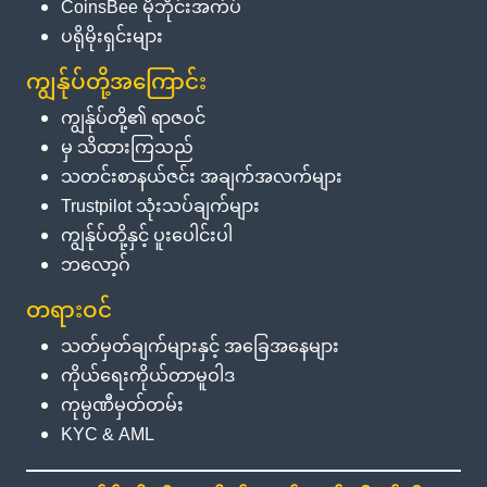
CoinsBee မိုဘိုင်းအက်ပ်
ပရိုမိုးရှင်းများ
ကျွန်ုပ်တို့အကြောင်း
ကျွန်ုပ်တို့၏ ရာဇဝင်
မှ သိထားကြသည်
သတင်းစာနယ်ဇင်း အချက်အလက်များ
Trustpilot သုံးသပ်ချက်များ
ကျွန်ုပ်တို့နှင့် ပူးပေါင်းပါ
ဘလော့ဂ်
တရားဝင်
သတ်မှတ်ချက်များနှင့် အခြေအနေများ
ကိုယ်ရေးကိုယ်တာမူဝါဒ
ကုမ္ပဏီမှတ်တမ်း
KYC & AML