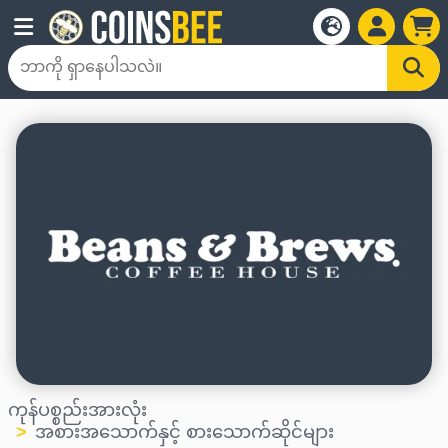
ကုန်ပစ္စည်းအားလုံး
အစားအသောက်နှင့် စားသောက်ဆိုင်များ