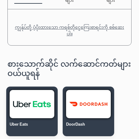
များ
များ
ကျွန်ုပ်တို့ ပံ့ပိုးထားသော ကရစ်တိုငွေကြေးစာရင်းကို စစ်ဆေး
ပါ။
စားသောက်ဆိုင် လက်ဆောင်ကတ်များ
ဝယ်ယူရန်
Uber Eats
DoorDash