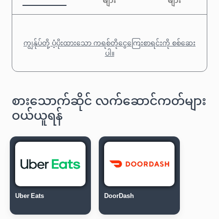
များ
များ
ကျွန်ုပ်တို့ ပံ့ပိုးထားသော ကရစ်တိုငွေကြေးစာရင်းကို စစ်ဆေး
ပါ။
စားသောက်ဆိုင် လက်ဆောင်ကတ်များ
ဝယ်ယူရန်
Uber Eats
DoorDash