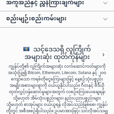
အကူအညီနှင့် ညွှန်ကြားချက်များ
စည်းမျဉ်းစည်းကမ်းများ
သင့်ဒေသရှိ လူကြိုက်
အများဆုံး ထုတ်ကုန်များ
ကျွန်ုပ်တို့၏ လူကြိုက်အများဆုံး လက်ဆောင်ကတ်များကို
အသုံးပြု၍ Bitcoin, Ethereum, Litecoin, Solana နှင့် ၂၀၀
ကျော်သော ကရစ်တိုငွေကြေးများဖြင့် နေ့စဉ်သုံးပစ္စည်း
အမျိုးအစားများစွာကို ဝယ်ယူနိုင်ပါသည်။ ဂီတနှင့် ဗီဒီယို
ထုတ်လွှင့်ဝန်ဆောင်မှုများအတွက် လစဉ်ကြေးပေးချေရန်၊
သို့မဟုတ် အိမ်သုံးပစ္စည်းများ၊ နည်းပညာပစ္စည်းများ
သို့မဟုတ် စာအုပ်များ ဝယ်ယူရန် လိုအပ်သည်ဖြစ်စေ၊ ကျွန်ုပ်
တို့တွင် အစီအစဉ်ရှိပါသည်။ ဥပမာအားဖြင့်၊ သင်လိုအပ်သမျှ