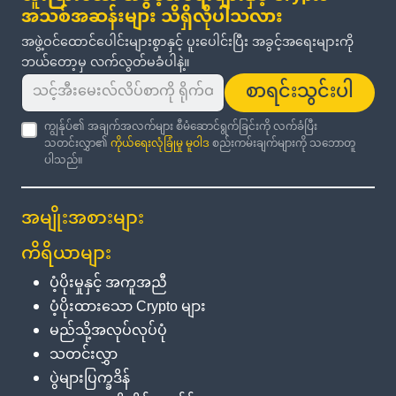
အသစ်အဆန်းများ သိရှိလိုပါသလား
အဖွဲ့ဝင်ထောင်ပေါင်းများစွာနှင့် ပူးပေါင်းပြီး အခွင့်အရေးများကို
ဘယ်တော့မှ လက်လွတ်မခံပါနဲ့။
စာရင်းသွင်းပါ
ကျွန်ုပ်၏ အချက်အလက်များ စီမံဆောင်ရွက်ခြင်းကို လက်ခံပြီး
သတင်းလွှာ၏
ကိုယ်ရေးလုံခြုံမှု မူဝါဒ
စည်းကမ်းချက်များကို သဘောတူ
ပါသည်။
အမျိုးအစားများ
ကိရိယာများ
ပံ့ပိုးမှုနှင့် အကူအညီ
ပံ့ပိုးထားသော Crypto များ
မည်သို့အလုပ်လုပ်ပုံ
သတင်းလွှာ
ပွဲများပြက္ခဒိန်