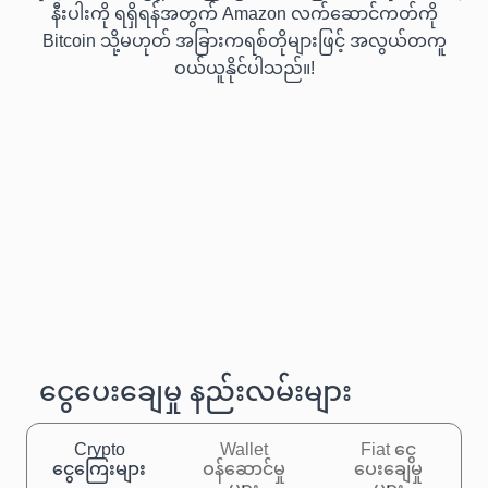
နီးပါးကို ရရှိရန်အတွက် Amazon လက်ဆောင်ကတ်ကို
Bitcoin သို့မဟုတ် အခြားကရစ်တိုများဖြင့် အလွယ်တကူ
ဝယ်ယူနိုင်ပါသည်။!
ငွေပေးချေမှု နည်းလမ်းများ
Crypto
Wallet
Fiat ငွေ
ငွေကြေးများ
ဝန်ဆောင်မှု
ပေးချေမှု