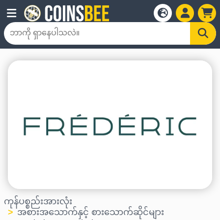
ကုန်ပစ္စည်းအားလုံး
အစားအသောက်နှင့် စားသောက်ဆိုင်များ