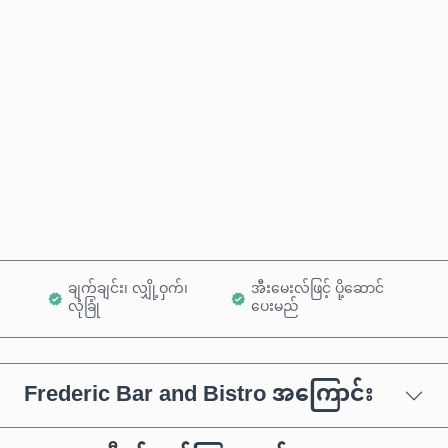
ခန့်မှန်းစျေးနှုန်း
ယခုဝယ်မည်
ကုန်ပစ္စည်းထဲသို့ ထည့်ရန်
ချက်ချင်း၊ လျှို့ဝှက်၊
အီးမေးလ်ဖြင့် ပို့ဆောင်
လုံခြုံ
ပေးမည်
Frederic Bar and Bistro အကြောင်း