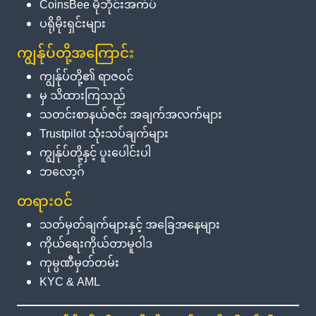
CoinsBee မိုဘိုင်းအက်ပ်
ပရိုမိုးရှင်းများ
ကျွန်ုပ်တို့အကြောင်း
ကျွန်ုပ်တို့၏ ရာဇဝင်
မှ သိထားကြသည်
သတင်းစာနယ်ဇင်း အချက်အလက်များ
Trustpilot သုံးသပ်ချက်များ
ကျွန်ုပ်တို့နှင့် ပူးပေါင်းပါ
ဘလော့ဂ်
တရားဝင်
သတ်မှတ်ချက်များနှင့် အခြေအနေများ
ကိုယ်ရေးကိုယ်တာမူဝါဒ
ကုမ္ပဏီမှတ်တမ်း
KYC & AML