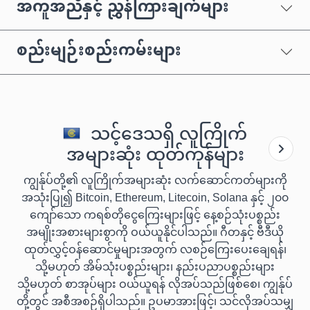
အကူအညီနှင့် ညွှန်ကြားချက်များ
စည်းမျဉ်းစည်းကမ်းများ
သင့်ဒေသရှိ လူကြိုက်
အများဆုံး ထုတ်ကုန်များ
ကျွန်ုပ်တို့၏ လူကြိုက်အများဆုံး လက်ဆောင်ကတ်များကို
အသုံးပြု၍ Bitcoin, Ethereum, Litecoin, Solana နှင့် ၂၀၀
ကျော်သော ကရစ်တိုငွေကြေးများဖြင့် နေ့စဉ်သုံးပစ္စည်း
အမျိုးအစားများစွာကို ဝယ်ယူနိုင်ပါသည်။ ဂီတနှင့် ဗီဒီယို
ထုတ်လွှင့်ဝန်ဆောင်မှုများအတွက် လစဉ်ကြေးပေးချေရန်၊
သို့မဟုတ် အိမ်သုံးပစ္စည်းများ၊ နည်းပညာပစ္စည်းများ
သို့မဟုတ် စာအုပ်များ ဝယ်ယူရန် လိုအပ်သည်ဖြစ်စေ၊ ကျွန်ုပ်
တို့တွင် အစီအစဉ်ရှိပါသည်။ ဥပမာအားဖြင့်၊ သင်လိုအပ်သမျှ