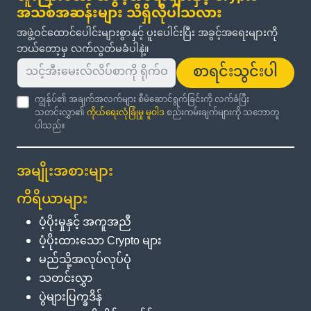
အသစ်အဆန်းများ သိရှိလိုပါသလား
အဖွဲ့ဝင်ထောင်ပေါင်းများစွာနှင့် ပူးပေါင်းပြီး အခွင့်အရေးများကို
ဘယ်တော့မှ လက်လွတ်မခံပါနဲ့။
စာရင်းသွင်းပါ
ကျွန်ုပ်၏ အချက်အလက်များ စီမံဆောင်ရွက်ခြင်းကို လက်ခံပြီး
သတင်းလွှာ၏
ကိုယ်ရေးလုံခြုံမှု မူဝါဒ
စည်းကမ်းချက်များကို သဘောတူ
ပါသည်။
အမျိုးအစားများ
ကိရိယာများ
ပံ့ပိုးမှုနှင့် အကူအညီ
ပံ့ပိုးထားသော Crypto များ
မည်သို့အလုပ်လုပ်ပုံ
သတင်းလွှာ
ပွဲများပြက္ခဒိန်