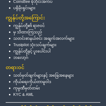
CoinsBee မိုဘိုင်းအက်ပ်
ပရိုမိုးရှင်းများ
ကျွန်ုပ်တို့အကြောင်း
ကျွန်ုပ်တို့၏ ရာဇဝင်
မှ သိထားကြသည်
သတင်းစာနယ်ဇင်း အချက်အလက်များ
Trustpilot သုံးသပ်ချက်များ
ကျွန်ုပ်တို့နှင့် ပူးပေါင်းပါ
ဘလော့ဂ်
တရားဝင်
သတ်မှတ်ချက်များနှင့် အခြေအနေများ
ကိုယ်ရေးကိုယ်တာမူဝါဒ
ကုမ္ပဏီမှတ်တမ်း
KYC & AML