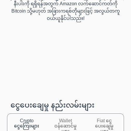
နီးပါးကို ရရှိရန်အတွက် Amazon လက်ဆောင်ကတ်ကို
Bitcoin သို့မဟုတ် အခြားကရစ်တိုများဖြင့် အလွယ်တကူ
ဝယ်ယူနိုင်ပါသည်။!
ငွေပေးချေမှု နည်းလမ်းများ
Crypto
Wallet
Fiat ငွေ
ငွေကြေးများ
ဝန်ဆောင်မှု
ပေးချေမှု