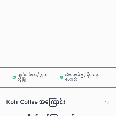
ခန့်မှန်းစျေးနှုန်း
ယခုဝယ်မည်
ကုန်ပစ္စည်းထဲသို့ ထည့်ရန်
ချက်ချင်း၊ လျှို့ဝှက်၊
အီးမေးလ်ဖြင့် ပို့ဆောင်
လုံခြုံ
ပေးမည်
Kohi Coffee အကြောင်း