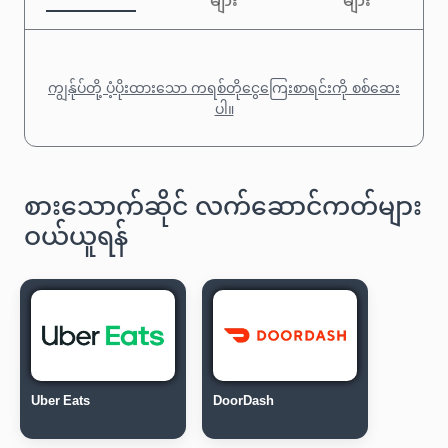
များ
များ
ကျွန်ုပ်တို့ ပံ့ပိုးထားသော ကရစ်တိုငွေကြေးစာရင်းကို စစ်ဆေး
ပါ။
စားသောက်ဆိုင် လက်ဆောင်ကတ်များ
ဝယ်ယူရန်
Uber Eats
DoorDash