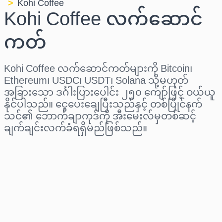
Kohi Coffee
Kohi Coffee လက်ဆောင်
ကတ်
Kohi Coffee လက်ဆောင်ကတ်များကို Bitcoin၊
Ethereum၊ USDC၊ USDT၊ Solana သို့မဟုတ်
အခြားသော ဒင်္ဂါးပြားပေါင်း ၂၅၀ ကျော်ဖြင့် ဝယ်ယူ
နိုင်ပါသည်။ ငွေပေးချေပြီးသည်နှင့် တစ်ပြိုင်နက်
သင်၏ ဘောက်ချာကုဒ်ကို အီးမေးလ်မှတစ်ဆင့်
ချက်ချင်းလက်ခံရရှိမည်ဖြစ်သည်။
ဒေသ ရွေးပါ
ပမာဏ ရွေးချယ်ပါ