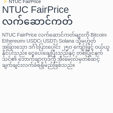
NTUC FairPrice
NTUC FairPrice
လက်ဆောင်ကတ်
NTUC FairPrice လက်ဆောင်ကတ်များကို Bitcoin၊
Ethereum၊ USDC၊ USDT၊ Solana သို့မဟုတ်
အခြားသော ဒင်္ဂါးပြားပေါင်း ၂၅၀ ကျော်ဖြင့် ဝယ်ယူ
နိုင်ပါသည်။ ငွေပေးချေပြီးသည်နှင့် တစ်ပြိုင်နက်
သင်၏ ဘောက်ချာကုဒ်ကို အီးမေးလ်မှတစ်ဆင့်
ချက်ချင်းလက်ခံရရှိမည်ဖြစ်သည်။
ဒေသ ရွေးပါ
ပမာဏ ရွေးချယ်ပါ