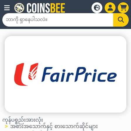
ကုန်ပစ္စည်းအားလုံး
အစားအသောက်နှင့် စားသောက်ဆိုင်များ