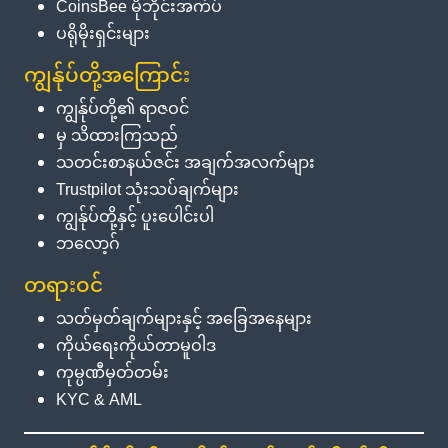
CoinsBee မိုဘိုင်းအက်ပ်
ပရိုမိုးရှင်းများ
ကျွန်ုပ်တို့အကြောင်း
ကျွန်ုပ်တို့၏ ရာဇဝင်
မှ သိထားကြသည်
သတင်းစာနယ်ဇင်း အချက်အလက်များ
Trustpilot သုံးသပ်ချက်များ
ကျွန်ုပ်တို့နှင့် ပူးပေါင်းပါ
ဘလော့ဂ်
တရားဝင်
သတ်မှတ်ချက်များနှင့် အခြေအနေများ
ကိုယ်ရေးကိုယ်တာမူဝါဒ
ကုမ္ပဏီမှတ်တမ်း
KYC & AML