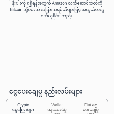
နီးပါးကို ရရှိရန်အတွက် Amazon လက်ဆောင်ကတ်ကို
Bitcoin သို့မဟုတ် အခြားကရစ်တိုများဖြင့် အလွယ်တကူ
ဝယ်ယူနိုင်ပါသည်။!
ငွေပေးချေမှု နည်းလမ်းများ
Crypto
Wallet
Fiat ငွေ
ငွေကြေးများ
ဝန်ဆောင်မှု
ပေးချေမှု