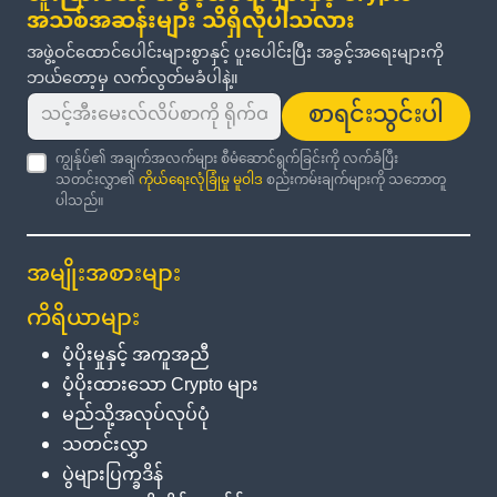
အသစ်အဆန်းများ သိရှိလိုပါသလား
အဖွဲ့ဝင်ထောင်ပေါင်းများစွာနှင့် ပူးပေါင်းပြီး အခွင့်အရေးများကို
ဘယ်တော့မှ လက်လွတ်မခံပါနဲ့။
စာရင်းသွင်းပါ
ကျွန်ုပ်၏ အချက်အလက်များ စီမံဆောင်ရွက်ခြင်းကို လက်ခံပြီး
သတင်းလွှာ၏
ကိုယ်ရေးလုံခြုံမှု မူဝါဒ
စည်းကမ်းချက်များကို သဘောတူ
ပါသည်။
အမျိုးအစားများ
ကိရိယာများ
ပံ့ပိုးမှုနှင့် အကူအညီ
ပံ့ပိုးထားသော Crypto များ
မည်သို့အလုပ်လုပ်ပုံ
သတင်းလွှာ
ပွဲများပြက္ခဒိန်