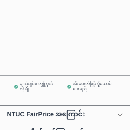
ခန့်မှန်းစျေးနှုန်း
ယခုဝယ်မည်
ကုန်ပစ္စည်းထဲသို့ ထည့်ရန်
ချက်ချင်း၊ လျှို့ဝှက်၊
အီးမေးလ်ဖြင့် ပို့ဆောင်
လုံခြုံ
ပေးမည်
NTUC FairPrice အကြောင်း