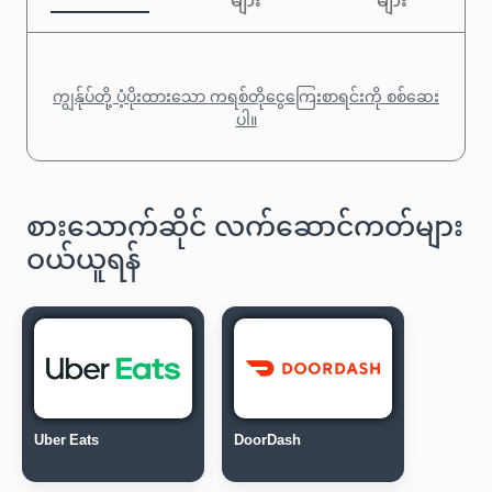
များ
များ
ကျွန်ုပ်တို့ ပံ့ပိုးထားသော ကရစ်တိုငွေကြေးစာရင်းကို စစ်ဆေး
ပါ။
စားသောက်ဆိုင် လက်ဆောင်ကတ်များ
ဝယ်ယူရန်
Uber Eats
DoorDash