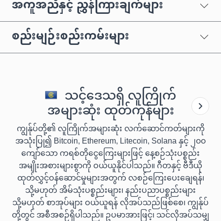
အကူအညီနှင့် ညွှန်ကြားချက်များ
စည်းမျဉ်းစည်းကမ်းများ
သင့်ဒေသရှိ လူကြိုက်
အများဆုံး ထုတ်ကုန်များ
ကျွန်ုပ်တို့၏ လူကြိုက်အများဆုံး လက်ဆောင်ကတ်များကို
အသုံးပြု၍ Bitcoin, Ethereum, Litecoin, Solana နှင့် ၂၀၀
ကျော်သော ကရစ်တိုငွေကြေးများဖြင့် နေ့စဉ်သုံးပစ္စည်း
အမျိုးအစားများစွာကို ဝယ်ယူနိုင်ပါသည်။ ဂီတနှင့် ဗီဒီယို
ထုတ်လွှင့်ဝန်ဆောင်မှုများအတွက် လစဉ်ကြေးပေးချေရန်၊
သို့မဟုတ် အိမ်သုံးပစ္စည်းများ၊ နည်းပညာပစ္စည်းများ
သို့မဟုတ် စာအုပ်များ ဝယ်ယူရန် လိုအပ်သည်ဖြစ်စေ၊ ကျွန်ုပ်
တို့တွင် အစီအစဉ်ရှိပါသည်။ ဥပမာအားဖြင့်၊ သင်လိုအပ်သမျှ